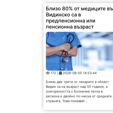
Близо 80% от медиците в
Видинско са в
предпенсионна или
пенсионна възраст
172 |
2026-08-05 14:53:44
Близо две трети от лекарите в област
Видин са на възраст над 55 години, а
осигуреността с болнични легла в
региона е двойно по-ниска от средната 
страната. Това показват...