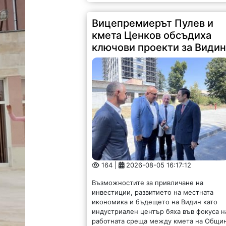
Вицепремиерът Пулев и
кмета Ценков обсъдиха
ключови проекти за Види
164 |
2026-08-05 16:17:12
Възможностите за привличане на
инвестиции, развитието на местната
икономика и бъдещето на Видин като
индустриален център бяха във фокуса н
работната среща между кмета на Общи