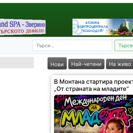
Търсе
Най-четени
На живо
Нови
В Монтана стартира проек
„От страната на младите“