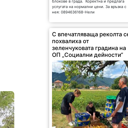
блокове в града. Коректна и предлага
услугата на нормални цени. За връзка с
нея: 0894636168-Нели
С впечатляваща реколта с
похвалиха от
зеленчуковата градина на
ОП „Социални дейности“