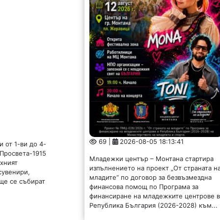
69 |
2026-08-05 18:13:41
 от 1-ви до 4-
„Просвета-1915
Младежки център – Монтана стартира
ехният
изпълнението на проект „От страната н
сувенири,
младите“ по договор за безвъзмездна
 ще се събират
финансова помощ по Програма за
финансиране на младежките центрове 
Република България (2026-2028) към...