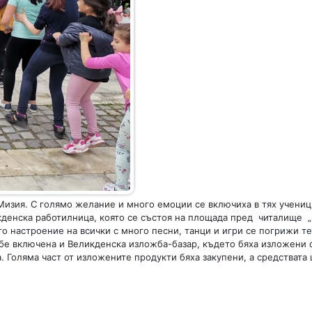
изия. С голямо желание и много емоции се включиха в тях ученици
икденска работилница, която се състоя на площада пред читалище 
то настроение на всички с много песни, танци и игри се погрижи т
 бе включена и Великденска изложба-базар, където бяха изложени 
. Голяма част от изложените продукти бяха закупени, а средствата