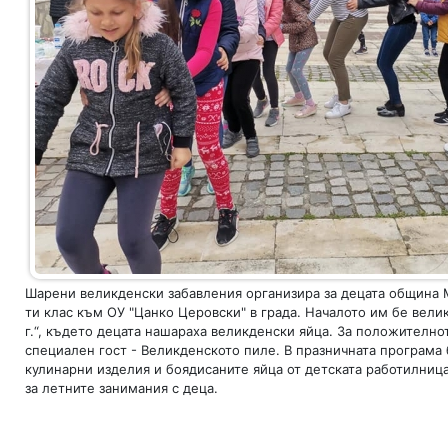
Шарени великденски забавления организира за децата община М
ти клас към ОУ "Цанко Церовски" в града. Началото им бе вел
г.“, където децата нашараха великденски яйца. За положително
специален гост - Великденското пиле. В празничната програма
кулинарни изделия и боядисаните яйца от детската работилница
за летните занимания с деца.