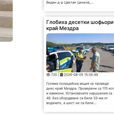
Видин д-р Цветан Ценков,...
Глобиха десетки шофьори
край Мездра
735 |
2026-08-05 15:05:49
Голяма полицейска акция се проведе
днес край Мездра. Проверени са 170 ко
и камиони. Установените нарушения са
49. Без оборудване са били 33-ма от
водачите, а шест не са били...