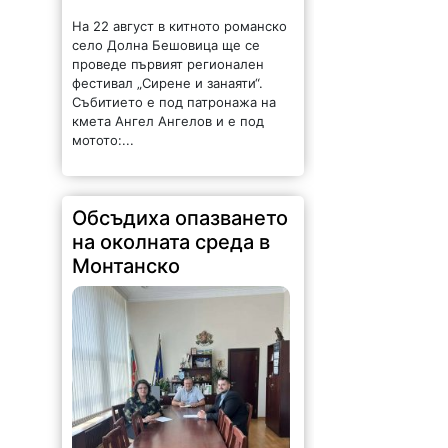
На 22 август в китното романско
село Долна Бешовица ще се
проведе първият регионален
фестивал „Сирене и занаяти“.
Събитието е под патронажа на
кмета Ангел Ангелов и е под
мотото:...
Обсъдиха опазването
на околната среда в
Монтанско