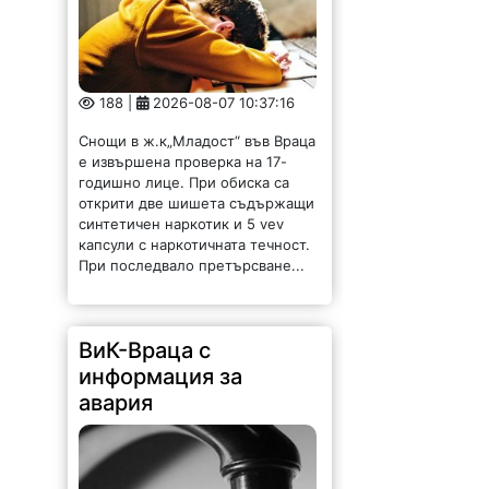
188 |
2026-08-07 10:37:16
Снощи в ж.к„Младост“ във Враца
е извършена проверка на 17-
годишно лице. При обиска са
открити две шишета съдържащи
синтетичен наркотик и 5 vev
капсули с наркотичната течност.
При последвало претърсване...
ВиК-Враца с
информация за
авария