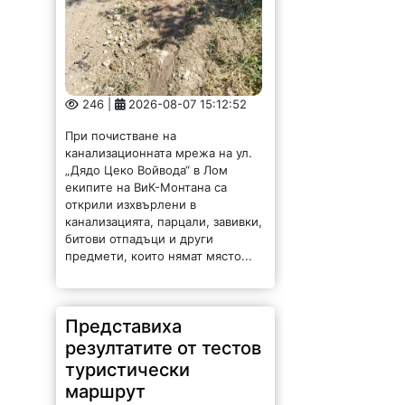
246 |
2026-08-07 15:12:52
При почистване на
канализационната мрежа на ул.
„Дядо Цеко Войвода“ в Лом
екипите на ВиК-Монтана са
открили изхвърлени в
канализацията, парцали, завивки,
битови отпадъци и други
предмети, които нямат място...
Представиха
резултатите от тестов
туристически
маршрут