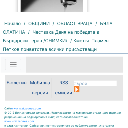
Начало
/
ОБЩИНИ
/
ОБЛАСТ ВРАЦА
/
БЯЛА
СЛАТИНА
/
Честваха Деня на победата в
207 |
2026-08-07 10:31:48
Бърдарски геран /СНИМКИ/
/ Кметът Пламен
"Водоснабдяване и канализация“
Петков приветства всички присъстващи
ООД – Враца уведомява своите
потребители, че поради
възникнала аварийна ситуация е
спряно водоподаването в
ул."Никола Вапцаров" днес
07.08.2026г. до отстраняване на
Бюлетин
Мобилна
RSS
аварията. Тел.: 092 66 11 19 Тел.:
0889 316...
версия
емисии
Сайт
www.vratzadnes.com
© 2013 Всички права запазени. Използването на материали става чрез изрично
разрешение на редакционния екип, като позоваването на
www.vratzadnes.com
е задължително. Сайтът не носи отговорност за публикуваните читателски