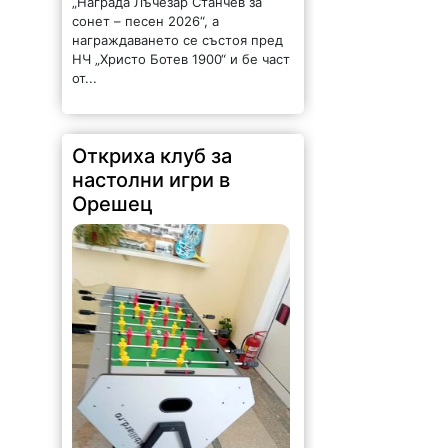
„Награда Лъчезар Станчев за
сонет – песен 2026“, а
награждаването се състоя пред
НЧ „Христо Ботев 1900“ и бе част
от...
Откриха клуб за
настолни игри в
Орешец