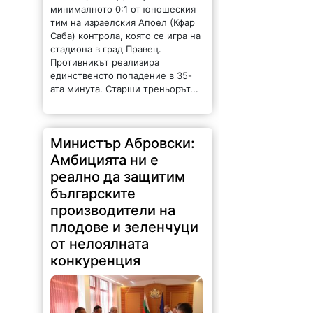
минималното 0:1 от юношеския
тим на израелския Апоел (Кфар
Саба) контрола, която се игра на
стадиона в град Правец.
Противникът реализира
единственото попадение в 35-
ата минута. Старши треньорът...
Министър Абровски:
Амбицията ни е
реално да защитим
българските
производители на
плодове и зеленчуци
от нелоялната
конкуренция