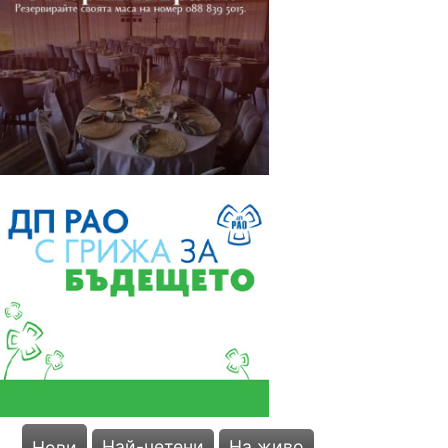
Най-четени
На живо
Нови