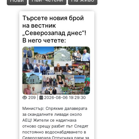
Търсете новия брой
на вестник
„Северозапад днес“!
В него четете:
209 |
2026-08-06 19:29:30
Министър: Спряхме далаверата
за скандалните ливади около
АЕЦ! Жители се надигнаха
отново срещу разбит път Следят
постоянно водоснабдяването в
Северозапада Отпуснаха пари за