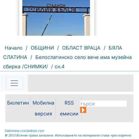
Начало
/
ОБЩИНИ
/
ОБЛАСТ ВРАЦА
/
БЯЛА
СЛАТИНА
/
Белослатинско село вече има музейна
175 |
2026-08-06 09:55:43
сбирка /СНИМКИ/
/ сн.4
С футболна среща между
юношеските отбори на "Мизия" /
Кнежа/ и "Ботев" /Враца/ ще
бъде открит градския стадион в
Кнежа. Спортното съоръжение
Бюлетин
Мобилна
RSS
носи името на легендарния
вратар от близкото минало
версия
емисии
Илия...
Сайт
www.vratzadnes.com
© 2013 Всички права запазени. Използването на материали става чрез изрично