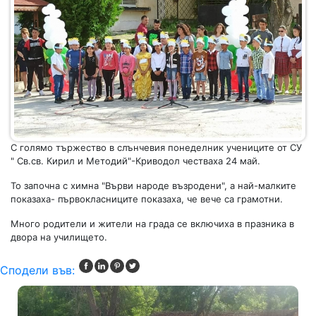
С голямо тържество в слънчевия понеделник учениците от СУ
" Св.св. Кирил и Методий"-Криводол честваха 24 май.
То започна с химна "Върви народе възродени", а най-малките
показаха- първокласниците показаха, че вече са грамотни.
Много родители и жители на града се включиха в празника в
двора на училището.
Сподели във: