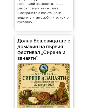
горен слой на асфалта, но до
ремонт така и не се стига.
Шофирането е изпитание за
водачите и автомобилите, които
буквално...
Долна Бешовица ще е
домакин на първия
фестивал „Сирене и
занаяти“