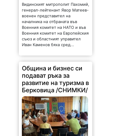
Видинският митрополит Пахомий,
генерал-лейтенант Явор Матеев-
военен представител на
началника на отбраната във
Военния комитет на НАТО и във
Военния комитет на Европейския
съюз и областният управител
Иван Каменов бяха сред...
Община и бизнес си
подават ръка за
развитие на туризма в
Берковица /СНИМКИ/