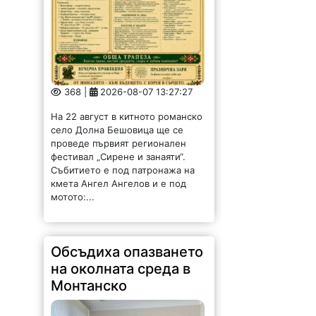
368 |
2026-08-07 13:27:27
На 22 август в китното романско
село Долна Бешовица ще се
проведе първият регионален
фестивал „Сирене и занаяти“.
Събитието е под патронажа на
кмета Ангел Ангелов и е под
мотото:...
Обсъдиха опазването
на околната среда в
Монтанско