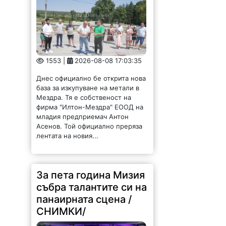
1553 |
2026-08-08 17:03:35
Днес официално бе открита нова
база за изкупуване на метали в
Мездра. Тя е собственост на
фирма "Илтон-Мездра" ЕООД на
младия предприемач Антон
Асенов. Той официално преряза
лентата на новия...
За пета година Мизия
събра талантите си на
панаирната сцена /
СНИМКИ/