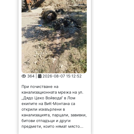
364 |
2026-08-07 15:12:52
При почистване на
канализационната мрежа на ул.
„Дядо Цеко Войвода“ в Лом
екипите на ВиК-Монтана са
открили изхвърлени в
канализацията, парцали, завивки,
битови отпадъци и други
предмети, които нямат място...