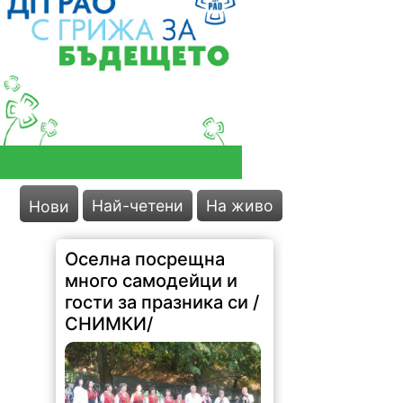
Най-четени
На живо
Нови
Оселна посрещна
много самодейци и
гости за празника си /
СНИМКИ/