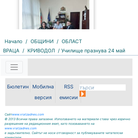
Начало
/
ОБЩИНИ
/
ОБЛАСТ
ВРАЦА
/
КРИВОДОЛ
/ Училище празнува 24 май
103 |
2026-08-07 13:22:00
Областният управител на
Монтана Иван Каменов и
заместник областният управител
Зорница Михайлова проведоха
Бюлетин
Мобилна
RSS
работна среща с новоназначения
директор на РИОСВ - Светослав
версия
емисии
Илиев. По време на срещата бяха
обсъдени приоритетите в...
Сайт
www.vratzadnes.com
© 2013 Всички права запазени. Използването на материали става чрез изрично
разрешение на редакционния екип, като позоваването на
www.vratzadnes.com
е задължително. Сайтът не носи отговорност за публикуваните читателски
коментари.