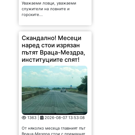
служители на ловните и
горските...
Скандално! Месеци
наред стои изрязан
пътят Враца-Мездра,
институциите спят!
1363 |
2026-08-07 13:53:08
От няколко месеца главният път
Враца-Мездра стои с премахнат