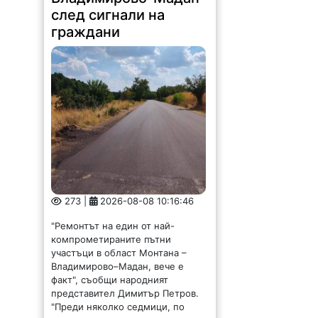
след сигнали на
граждани
273 |
2026-08-08 10:16:46
"Ремонтът на един от най-
компрометираните пътни
участъци в област Монтана –
Владимирово–Мадан, вече е
факт", съобщи народният
представител Димитър Петров.
"Преди няколко седмици, по
време на приемния ни ден в