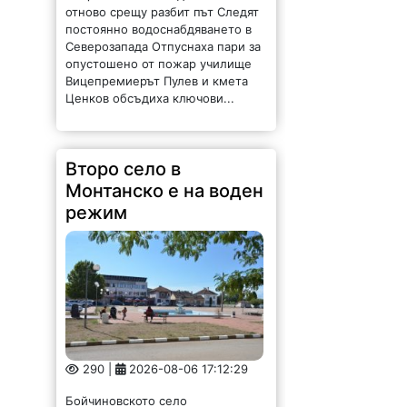
Второ село в
Монтанско е на воден
режим
290 |
2026-08-06 17:12:29
Бойчиновското село
Владимирово от днес е на
режим. Заради сушата има
недостиг на питейна вода. В
долната част на населеното
място ще има вода през деня от
8 до 12 часа,...