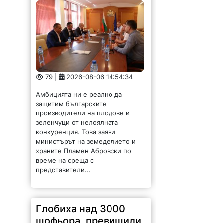
79 |
2026-08-06 14:54:34
Амбицията ни е реално да
защитим българските
производители на плодове и
зеленчуци от нелоялната
конкуренция. Това заяви
министърът на земеделието и
храните Пламен Абровски по
време на среща с
представители...
Глобиха над 3000
шофьора, превишили
скоростта във
Врачанско