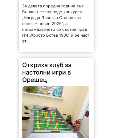
НЧ „Христо Ботев 1900“ и бе част
от...
Откриха клуб за
настолни игри в
Орешец