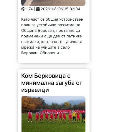
подменени още две от пътните
настилки, като част от уличната
мрежа на улиците в село
Борован. Обновени...
Ком Берковица с
минимална загуба от
израелци
131 |
2026-08-06 14:56:14
Ком (Берковица) загуби с
минималното 0:1 от юношеския
тим на израелския Апоел (Кфар
Саба) контрола, която се игра на