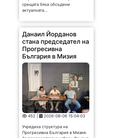
стана председател на
Прогресивна
България в Мизия
452 |
2026-08-06 15:04:03
Учредиха структура на
Прогресивна България в Мизия.
За председател е избран Данаил
Георгиев Йорданов. Той е роден
на 22 април 1966 г. в с. Липница.
Женен, с две деца. Целият му...