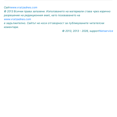
Сайт
www.vratzadnes.com
© 2013 Всички права запазени. Използването на материали става чрез изрично
разрешение на редакционния екип, като позоваването на
www.vratzadnes.com
е задължително. Сайтът не носи отговорност за публикуваните читателски
коментари.
© 2013, 2013 - 2026, support
Netservice