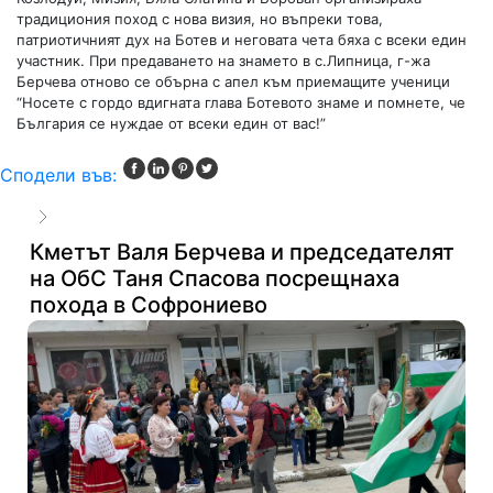
традициония поход с нова визия, но въпреки това,
патриотичният дух на Ботев и неговата чета бяха с всеки един
участник. При предаването на знамето в с.Липница, г-жа
Берчева отново се обърна с апел към приемащите ученици
“Носете с гордо вдигната глава Ботевото знаме и помнете, че
България се нуждае от всеки един от вас!”
Сподели във:
Кметът Валя Берчева и председателят
на ОбС Таня Спасова посрещнаха
похода в Софрониево