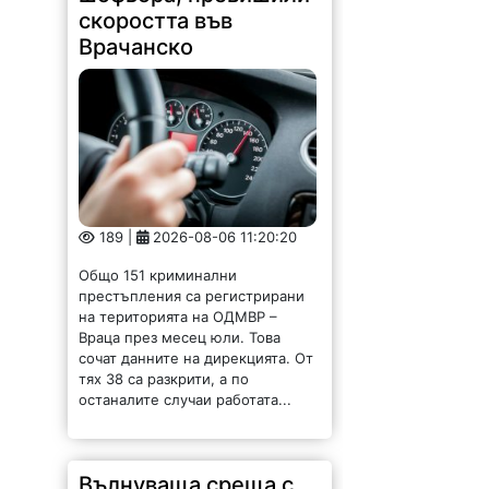
189 |
2026-08-06 11:20:20
Общо 151 криминални
престъпления са регистрирани
на територията на ОДМВР –
Враца през месец юли. Това
сочат данните на дирекцията. От
тях 38 са разкрити, а по
останалите случаи работата...
Вълнуваща среща с
фондация "Раздумка
на седянка" в
Чупрене /СНИМКИ/