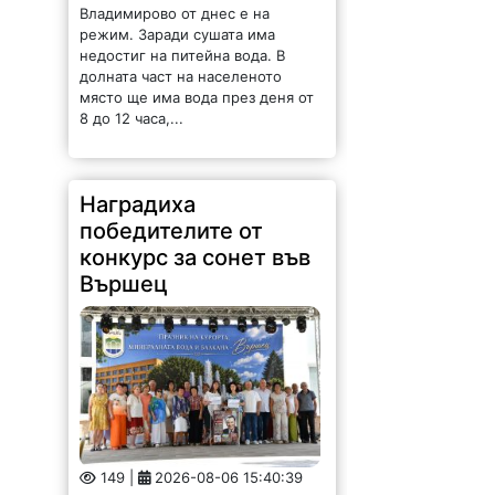
Наградиха
победителите от
конкурс за сонет във
Вършец
149 |
2026-08-06 15:40:39
За девета поредна година във
Вършец се проведе конкурсът
„Награда Лъчезар Станчев за
сонет – песен 2026“, а
награждаването се състоя пред