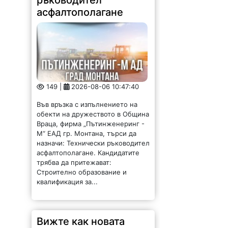
149 |
2026-08-06 10:47:40
Във връзка с изпълнението на
обекти на дружеството в Община
Враца, фирма „Пътинженеринг -
М“ ЕАД гр. Монтана, търси да
назначи: Технически ръководител
асфалтополагане. Кандидатите
трябва да притежават:
Строително образование и
квалификация за...
Вижте как новата
цена на парното се
отразява на средните
сметки във Враца