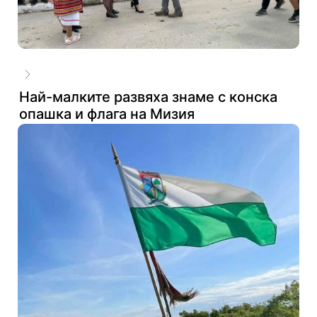
Най-малките развяха знаме с конска
опашка и флага на Мизия