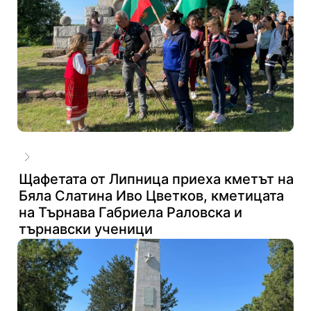
Щафетата от Липница приеха кметът на
Бяла Слатина Иво Цветков, кметицата
на Търнава Габриела Раловска и
търнавски ученици