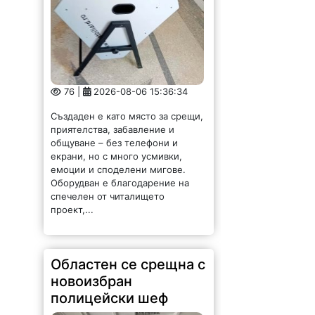
76 |
2026-08-06 15:36:34
Създаден е като място за срещи,
приятелства, забавление и
общуване – без телефони и
екрани, но с много усмивки,
емоции и споделени мигове.
Оборудван е благодарение на
спечелен от читалището
проект,...
Областен се срещна с
новоизбран
полицейски шеф