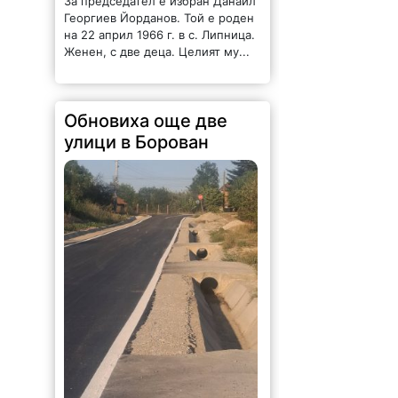
Обновиха още две
улици в Борован
174 |
2026-08-06 15:02:04
Като част от общия Устройствен
план за устойчиво развитие на
Община Борован, поетапно са