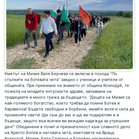
Кметът на Мизия Валя Берчева се включи в похода “По
стъпките на ботевата чета” заедно с ученици и учители от
общината. При приемане на знамето от община Козлодуй, тя
пожела на младите ентусиасти здраве, запазване на
традициите и много грижа за бъдещето. “Децата на Мизия са
най-голямото богатство, което трябва да помни Ботев и
Каравелов! Бъдете свободни и борбени, имайте воля и сила да
променяте света! Ще съм до вас и ще ви подкрепям и в
бъдеще, защото във всички ви виждам надежда за утрешния
ден!” Обединени в почит и признателност към славното дело
на Христо Ботев и неговата чета, кметовете на Враца,
Козлодуй, Мизия, Бяла Слатина и Борован организираха