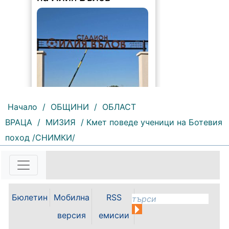
165 |
2026-08-06 09:55:43
С футболна среща между
Начало
/
ОБЩИНИ
/
ОБЛАСТ
юношеските отбори на "Мизия" /
Кнежа/ и "Ботев" /Враца/ ще
ВРАЦА
/
МИЗИЯ
/ Кмет поведе ученици на Ботевия
бъде открит градския стадион в
Кнежа. Спортното съоръжение
поход /СНИМКИ/
носи името на легендарния
вратар от близкото минало
Илия...
Бюлетин
Мобилна
RSS
версия
емисии