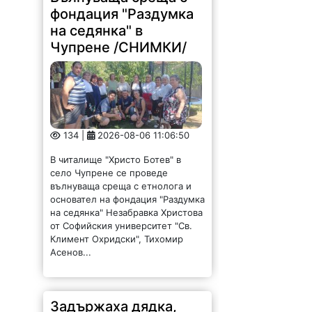
134 |
2026-08-06 11:06:50
В читалище "Христо Ботев" в
село Чупрене се проведе
вълнуваща среща с етнолога и
основател на фондация "Раздумка
на седянка" Незабравка Христова
от Софийския университет "Св.
Климент Охридски", Тихомир
Асенов...
Задържаха дядка,
тормозел и биел жена
си