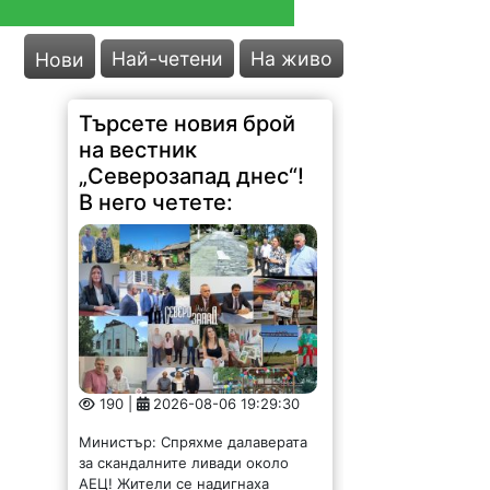
Търсете новия брой
на вестник
„Северозапад днес“!
Най-четени
На живо
Нови
В него четете:
190 |
2026-08-06 19:29:30
Министър: Спряхме далаверата
за скандалните ливади около
АЕЦ! Жители се надигнаха
отново срещу разбит път Следят
постоянно водоснабдяването в
Северозапада Отпуснаха пари за
опустошено от пожар училище
Вицепремиерът Пулев и кмета
Ценков обсъдиха ключови...