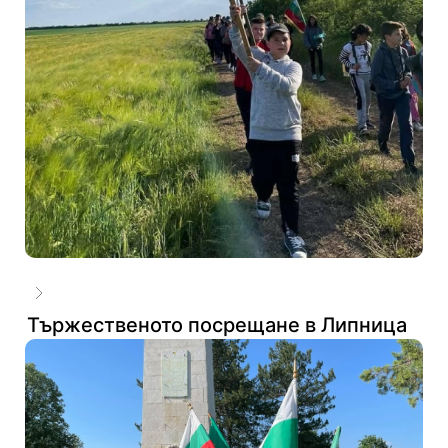
Тържественото посрещане в Липница