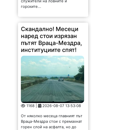
Скандално! Месеци
наред стои изрязан
пътят Враца-Мездра,
институциите спят!
1168 |
2026-08-07 13:53:08
От няколко месеца главният път
Враца-Мездра стои с премахнат
горен слой на асфалта, но до
ремонт така и не се стига.
Шофирането е изпитание за
водачите и автомобилите, които