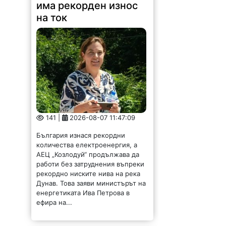
141 |
2026-08-07 11:47:09
България изнася рекордни
количества електроенергия, а
АЕЦ „Козлодуй“ продължава да
работи без затруднения въпреки
рекордно ниските нива на река
Дунав. Това заяви министърът на
енергетиката Ива Петрова в
ефира на...
Община Криводол
отдава под наем имот