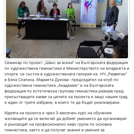
Семинар по проект „Шанс за всеки“ на Българската федерация
по художествена гимнастика и Министерството на младежта и
спорта се състоя в художествената галерия на НЧ „Развитие“
в Бяла Слатина. Мариета Дукова- председател на клуб по
художествена гимнастика „Академик“ и на Българската
федерация по естетическа групова гимнастика разказа пред
присъстващите какви са целите на проекта и защо нашия град
е един от трите избрани, в които те да бъдат реализирани.
Идеята на проекта е чрез 3-месечен курс на обучение
желаещите да се включат да добият умението да организират
и ръководят на професионално ниво групи по основна
гимнастика, както и да получат знания и умения за