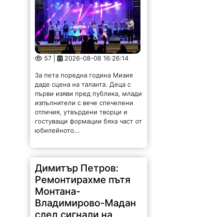
57 |
2026-08-08 16:26:14
За пета поредна година Мизия
даде сцена на таланта. Деца с
първи изяви пред публика, млади
изпълнители с вече спечелени
отличия, утвърдени творци и
гостуващи формации бяха част от
юбилейното...
Димитър Петров:
Ремонтирахме пътя
Монтана-
Владимирово-Мадан
след сигнали на
граждани