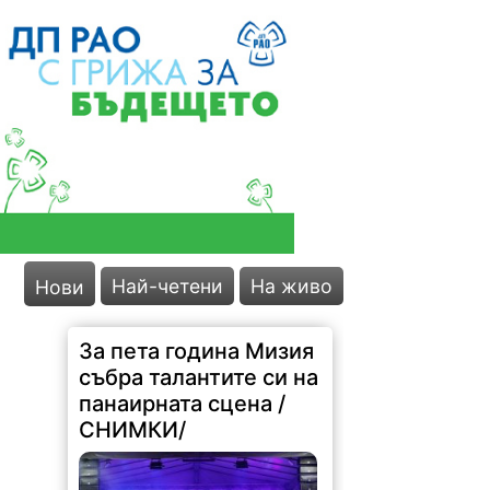
Най-четени
На живо
За пета година Мизия
Нови
събра талантите си на
панаирната сцена /
СНИМКИ/