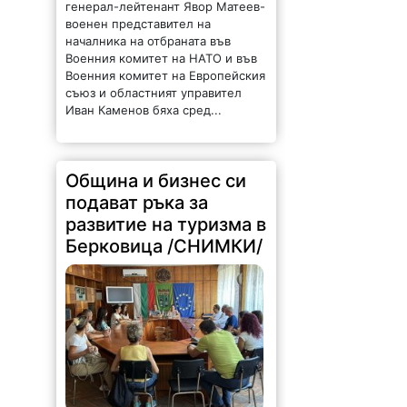
Военния комитет на НАТО и във
Военния комитет на Европейския
съюз и областният управител
Иван Каменов бяха сред...
Община и бизнес си
подават ръка за
развитие на туризма в
Берковица /СНИМКИ/
218 |
2026-08-07 15:48:50
На 7 август 2026 г. се проведе