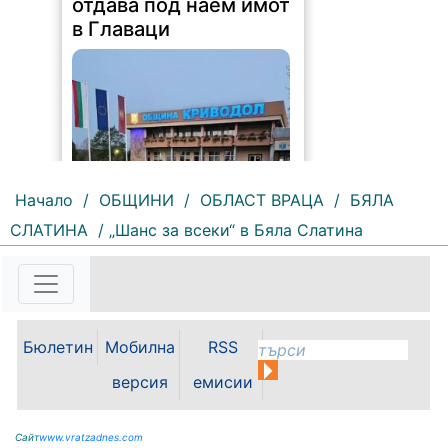
Начало
/
ОБЩИНИ
/
ОБЛАСТ ВРАЦА
/
БЯЛА
115 |
2026-08-07 11:28:57
СЛАТИНА
/ „Шанс за всеки“ в Бяла Слатина
ОБЩИНА КРИВОДОЛ ОБЛАСТ
ВРАЦА 3060 гр. Криводол,
ул.”Освобождение”№ 13, тел.
09117 / 20-45, e-mail:
krivodol@mbox.is-bg.net ОБЯВА
Бюлетин
Мобилна
RSS
На основание чл. 8, ал. 4,
чл. 14, ал. 7 от ЗОС; чл. 92, ал. 1...
версия
емисии
Сайт
www.vratzadnes.com