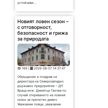
Новият ловен сезон –
с отговорност,
безопасност и грижа
за природата
169 |
2026-08-07 14:37:47
Обръщение и поздрав на
директора на Северозападно
държавно предприятие – ДП
Враца инж. Димитър Ганчев по
случай откриването на ловния
сезон за прелетен дивеч:
Уважаеми ловци, уважаеми
служители на ловните и
горските...