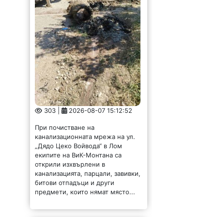
303 |
2026-08-07 15:12:52
При почистване на
канализационната мрежа на ул.
„Дядо Цеко Войвода“ в Лом
екипите на ВиК-Монтана са
открили изхвърлени в
канализацията, парцали, завивки,
битови отпадъци и други
предмети, които нямат място...
Представиха
резултатите от тестов