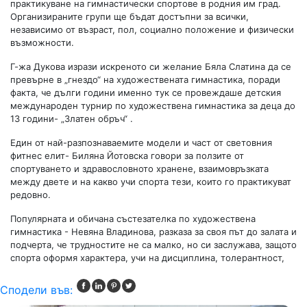
практикуване на гимнастически спортове в родния им град.
Организираните групи ще бъдат достъпни за всички,
независимо от възраст, пол, социално положение и физически
възможности.
Г-жа Дукова изрази искреното си желание Бяла Слатина да се
превърне в „гнездо“ на художествената гимнастика, поради
факта, че дълги години именно тук се провеждаше детския
международен турнир по художествена гимнастика за деца до
13 години- „Златен обръч“ .
Един от най-разпознаваемите модели и част от световния
фитнес елит- Биляна Йотовска говори за ползите от
спортуването и здравословното хранене, взаимовръзката
между двете и на какво учи спорта тези, които го практикуват
редовно.
Популярната и обичана състезателка по художествена
гимнастика - Невяна Владинова, разказа за своя път до залата и
подчерта, че трудностите не са малко, но си заслужава, защото
спорта оформя характера, учи на дисциплина, толерантност,
Сподели във: