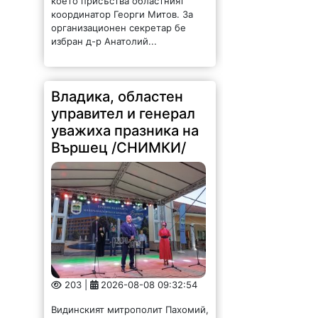
избран д-р Анатолий...
Владика, областен
управител и генерал
уважиха празника на
Вършец /СНИМКИ/
203 |
2026-08-08 09:32:54
Видинският митрополит Пахомий,
генерал-лейтенант Явор Матеев-
военен представител на
началника на отбраната във