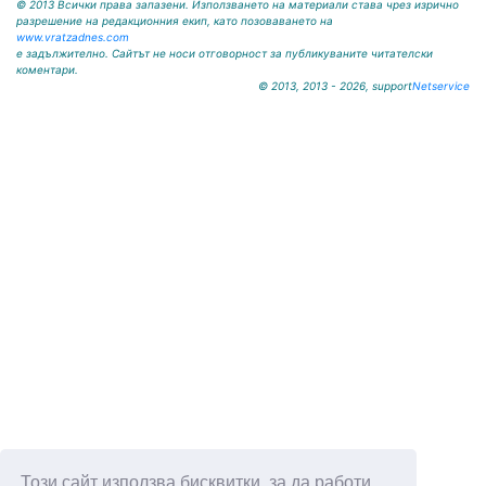
© 2013 Всички права запазени. Използването на материали става чрез изрично
разрешение на редакционния екип, като позоваването на
www.vratzadnes.com
е задължително. Сайтът не носи отговорност за публикуваните читателски
коментари.
© 2013, 2013 - 2026, support
Netservice
Този сайт използва бисквитки, за да работи