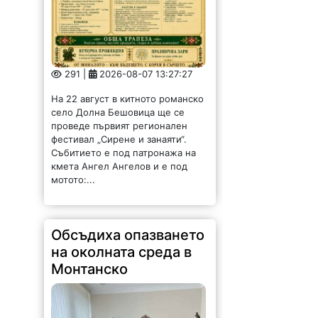
291 |
2026-08-07 13:27:27
На 22 август в китното романско
село Долна Бешовица ще се
проведе първият регионален
фестивал „Сирене и занаяти“.
Събитието е под патронажа на
кмета Ангел Ангелов и е под
мотото:...
Обсъдиха опазването
на околната среда в
Монтанско