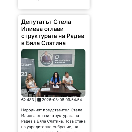
Депутатът Стела
Илиева оглави
структурата на Радев
в Бяла Слатина
483 |
2026-08-08 09:54:54
Народният представител Стела
Илиева оглави структурата на
Радев в Бяла Слатина. Това стана
на учредително събрание, на
което присъства областният
координатор Георги Митов. За
организационен секретар бе