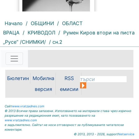
Начало
/
ОБЩИНИ
/
ОБЛАСТ
ВРАЦА
/
КРИВОДОЛ
/
Румен Киров втори на писта
185 |
2026-08-07 10:31:48
„Русе” /СНИМКИ/
/ сн.2
"Водоснабдяване и канализация“
ООД – Враца уведомява своите
потребители, че поради
възникнала аварийна ситуация е
спряно водоподаването в
ул."Никола Вапцаров" днес
Бюлетин
Мобилна
RSS
07.08.2026г. до отстраняване на
аварията. Тел.: 092 66 11 19 Тел.:
версия
емисии
0889 316...
Сайт
www.vratzadnes.com
© 2013 Всички права запазени. Използването на материали става чрез изрично
разрешение на редакционния екип, като позоваването на
www.vratzadnes.com
е задължително. Сайтът не носи отговорност за публикуваните читателски
коментари.
© 2013, 2013 - 2026, support
Netservice