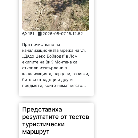
181 |
2026-08-07 15:12:52
При почистване на
канализационната мрежа на ул.
„Дядо Цеко Войвода“ в Лом
екипите на ВиК-Монтана са
открили изхвърлени в
канализацията, парцали, завивки,
битови отпадъци и други
предмети, които нямат място...
Представиха
резултатите от тестов
туристически
маршрут