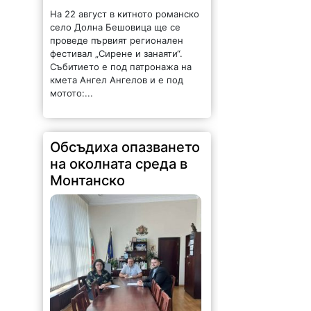
На 22 август в китното романско
село Долна Бешовица ще се
проведе първият регионален
фестивал „Сирене и занаяти“.
Събитието е под патронажа на
кмета Ангел Ангелов и е под
мотото:...
Обсъдиха опазването
на околната среда в
Монтанско