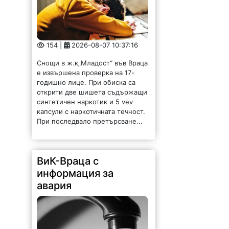
154 |
2026-08-07 10:37:16
Снощи в ж.к„Младост“ във Враца
е извършена проверка на 17-
годишно лице. При обиска са
открити две шишета съдържащи
синтетичен наркотик и 5 vev
капсули с наркотичната течност.
При последвало претърсване...
ВиК-Враца с
информация за
авария