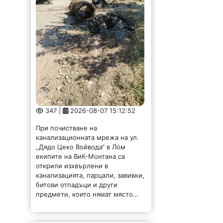
347 |
2026-08-07 15:12:52
При почистване на
канализационната мрежа на ул.
„Дядо Цеко Войвода“ в Лом
екипите на ВиК-Монтана са
открили изхвърлени в
канализацията, парцали, завивки,
битови отпадъци и други
предмети, които нямат място...