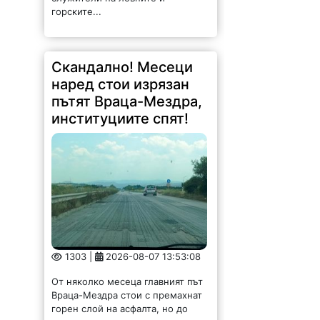
горските...
Скандално! Месеци
наред стои изрязан
пътят Враца-Мездра,
институциите спят!
1303 |
2026-08-07 13:53:08
От няколко месеца главният път
Враца-Мездра стои с премахнат
горен слой на асфалта, но до