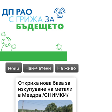
Най-четени
На живо
Нови
Откриха нова база за
изкупуване на метали
в Мездра /СНИМКИ/