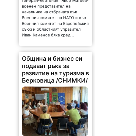
генерал-лейтенант Явор Матеев-
военен представител на
началника на отбраната във
Военния комитет на НАТО и във
Военния комитет на Европейския
съюз и областният управител
Иван Каменов бяха сред...
Община и бизнес си
подават ръка за
развитие на туризма в
Берковица /СНИМКИ/