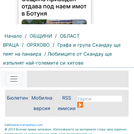
отдава под наем имот
в Ботуня
Начало
/
ОБЩИНИ
/
ОБЛАСТ
ВРАЦА
/
ОРЯХОВО
/
Графа и група Скандау ще
пеят на панаира
/ Любимците от Скандау ще
159 |
2026-08-07 11:30:54
изпълнят най-големите си хитове
ОБЩИНА КРИВОДОЛ ОБЛАСТ
ВРАЦА 3060 гр. Криводол, ул.
„Освобождение” № 13, тел.
09117/20-45, e-mail:
krivodol@mbox.is-bg.net ОБЯВА
Бюлетин
Мобилна
RSS
На основание чл. 8, ал. 4,
чл. 14, ал. 7 от ЗОС; чл. 92, ал. 1...
версия
емисии
Сайт
www.vratzadnes.com
© 2013 Всички права запазени. Използването на материали става чрез изрично
разрешение на редакционния екип, като позоваването на