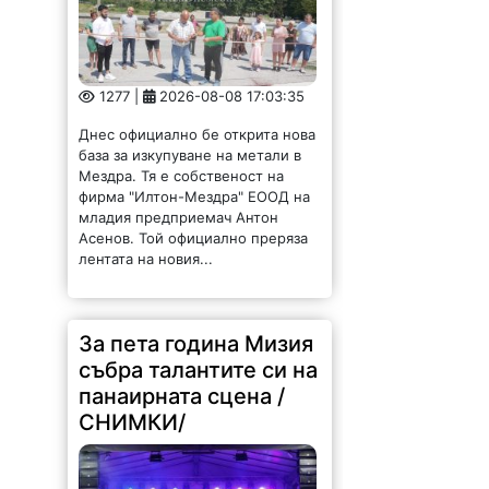
1277 |
2026-08-08 17:03:35
Днес официално бе открита нова
база за изкупуване на метали в
Мездра. Тя е собственост на
фирма "Илтон-Мездра" ЕООД на
младия предприемач Антон
Асенов. Той официално преряза
лентата на новия...
За пета година Мизия
събра талантите си на
панаирната сцена /
СНИМКИ/