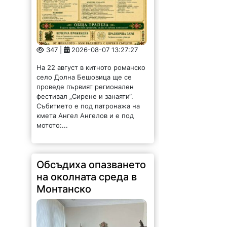
347 |
2026-08-07 13:27:27
На 22 август в китното романско
село Долна Бешовица ще се
проведе първият регионален
фестивал „Сирене и занаяти“.
Събитието е под патронажа на
кмета Ангел Ангелов и е под
мотото:...
Обсъдиха опазването
на околната среда в
Монтанско