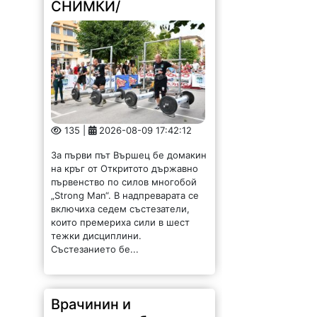
СНИМКИ/
135 |
2026-08-09 17:42:12
За първи път Вършец бе домакин
на кръг от Откритото държавно
първенство по силов многобой
„Strong Man“. В надпреварата се
включиха седем състезатели,
които премериха сили в шест
тежки дисциплини.
Състезанието бе...
Врачинин и