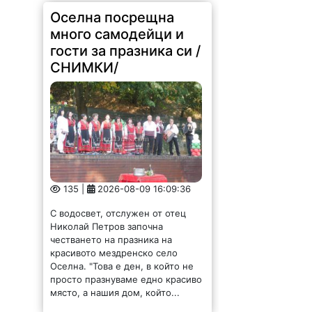
Оселна посрещна
много самодейци и
гости за празника си /
СНИМКИ/
135 |
2026-08-09 16:09:36
С водосвет, отслужен от отец
Николай Петров започна
честването на празника на
красивото мездренско село
Оселна. "Това е ден, в който не
просто празнуваме едно красиво
място, а нашия дом, който...