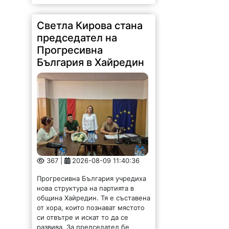
Светла Кирова стана
председател на
Прогресивна
България в Хайредин
367 |
2026-08-09 11:40:36
Прогресивна България учредиха
нова структура на партията в
община Хайредин. Тя е съставена
от хора, които познават мястото
си отвътре и искат то да се
развива. За председател бе