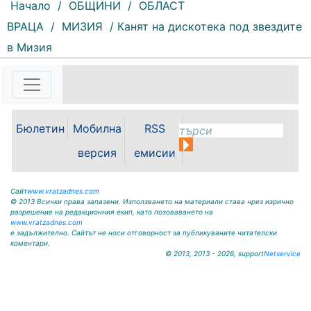
Начало
/
ОБЩИНИ
/
ОБЛАСТ
ВРАЦА
/
МИЗИЯ
/ Канят на дискотека под звездите
241 |
2026-08-07 14:37:47
в Мизия
Обръщение и поздрав на
директора на Северозападно
държавно предприятие – ДП
Враца инж. Димитър Ганчев по
случай откриването на ловния
сезон за прелетен дивеч:
Бюлетин
Мобилна
RSS
Уважаеми ловци, уважаеми
служители на ловните и
версия
емисии
горските...
Сайт
www.vratzadnes.com
© 2013 Всички права запазени. Използването на материали става чрез изрично
разрешение на редакционния екип, като позоваването на
www.vratzadnes.com
е задължително. Сайтът не носи отговорност за публикуваните читателски
коментари.
© 2013, 2013 - 2026, support
Netservice