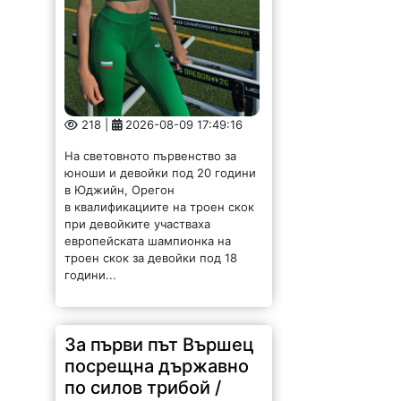
218 |
2026-08-09 17:49:16
На световното първенство за
юноши и девойки под 20 години
в Юджийн, Орегон
в квалификациите на троен скок
при девойките участваха
европейската шампионка на
троен скок за девойки под 18
години...
За първи път Вършец
посрещна държавно
по силов трибой /