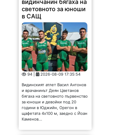
видинчанин бягаха на
световното за юноши
в САЩ
94 |
2026-08-09 17:35:54
Видинският атлет Васил Антонов
и врачанинът Деян Цветанов
бягаха на световното първенство
за юноши и девойки под 20
години в Юджийн, Орегон в
щафетата 4х100 м, заедно с Йоан
Каменов...