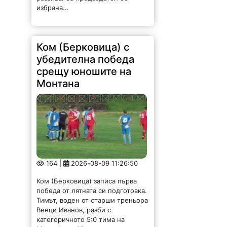
избрана...
Ком (Берковица) с
убедителна победа
срещу юношите на
Монтана
164 |
2026-08-09 11:26:50
Ком (Берковица) записа първа
победа от лятната си подготовка.
Тимът, воден от старши треньора
Венци Иванов, разби с
категоричното 5:0 тима на
Монтана до 19 години в спаринг,