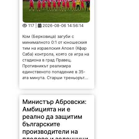
117 |
2026-08-06 14:56:14
Ком (Берковица) загуби с
минималното 0:1 от юношеския
тим на израелския Апоел (Кфар
Саба) контрола, която се игра на
стадиона в град Правец.
Противникът реализира
единственото попадение в 35-
ата минута. Старши треньорът...
Министър Абровски:
Амбицията ни е
реално да защитим
българските
производители на
плодове и зеленчуци