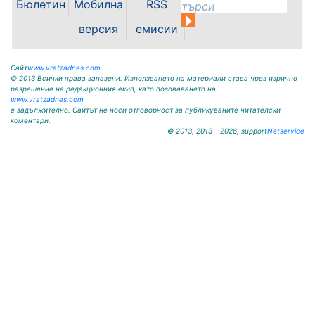
Бюлетин
Мобилна
RSS
носи името на легендарния
вратар от близкото минало
версия
емисии
Илия...
Сайт
www.vratzadnes.com
© 2013 Всички права запазени. Използването на материали става чрез изрично
разрешение на редакционния екип, като позоваването на
www.vratzadnes.com
е задължително. Сайтът не носи отговорност за публикуваните читателски
коментари.
© 2013, 2013 - 2026, support
Netservice