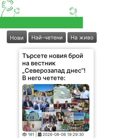
Най-четени
На живо
Нови
Търсете новия брой
на вестник
„Северозапад днес“!
В него четете:
161 |
2026-08-06 19:29:30