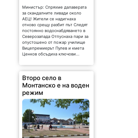
Министър: Спряхме далаверата
за скандалните ливади около
АЕЦ! Жители се надигнаха
отново срещу разбит път Следят
постоянно водоснабдяването в
Северозапада Отпуснаха пари за
опустошено от пожар училище
Вицепремиерът Пулев и кмета
Ценков обсъдиха ключови...
Второ село в
Монтанско е на воден
режим