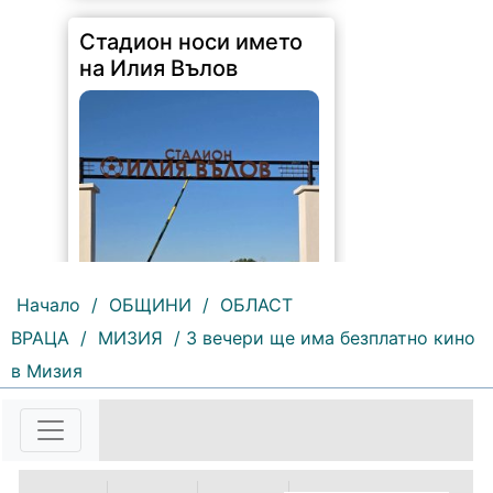
Стадион носи името
на Илия Вълов
Начало
/
ОБЩИНИ
/
ОБЛАСТ
ВРАЦА
/
МИЗИЯ
/ 3 вечери ще има безплатно кино
153 |
2026-08-06 09:55:43
в Мизия
С футболна среща между
юношеските отбори на "Мизия" /
Кнежа/ и "Ботев" /Враца/ ще
бъде открит градския стадион в
Кнежа. Спортното съоръжение