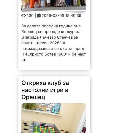
130 |
2026-08-06 15:40:39
За девета поредна година във
Вършец се проведе конкурсът
„Награда Лъчезар Станчев за
сонет – песен 2026“, а
награждаването се състоя пред
НЧ „Христо Ботев 1900“ и бе част
от...
Откриха клуб за
настолни игри в
Орешец