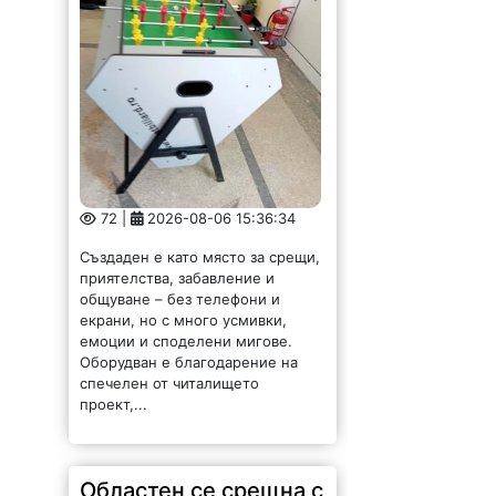
72 |
2026-08-06 15:36:34
Създаден е като място за срещи,
приятелства, забавление и
общуване – без телефони и
екрани, но с много усмивки,
емоции и споделени мигове.
Оборудван е благодарение на
спечелен от читалището
проект,...
Областен се срещна с