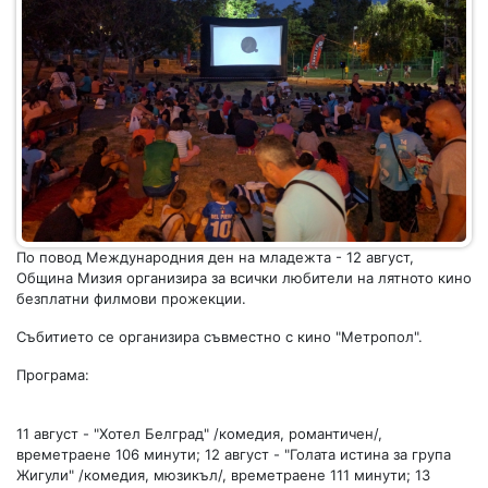
По повод Международния ден на младежта - 12 август,
Община Мизия организира за всички любители на лятното кино
безплатни филмови прожекции.
Събитието се организира съвместно с кино "Метропол".
Програма:
11 август - "Хотел Белград" /комедия, романтичен/,
времетраене 106 минути; 12 август - "Голата истина за група
Жигули" /комедия, мюзикъл/, времетраене 111 минути; 13