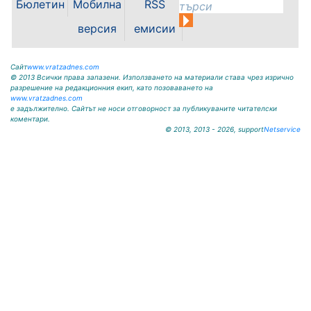
Бюлетин
Мобилна
RSS
krivodol@mbox.is-bg.net ОБЯВА
На основание чл. 8, ал. 4,
версия
емисии
чл. 14, ал. 7 от ЗОС; чл. 92, ал. 1...
Сайт
www.vratzadnes.com
© 2013 Всички права запазени. Използването на материали става чрез изрично
разрешение на редакционния екип, като позоваването на
www.vratzadnes.com
е задължително. Сайтът не носи отговорност за публикуваните читателски
коментари.
© 2013, 2013 - 2026, support
Netservice