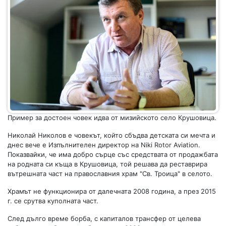
Пример за достоен човек идва от мизийското село Крушовица.
Николай Николов е човекът, който сбъдва детската си мечта и
днес вече е Изпълнителен директор на Niki Rotor Aviation.
Показвайки, че има добро сърце със средствата от продажбата
на родната си къща в Крушовица, той решава да реставрира
вътрешната част на православния храм "Св. Троица" в селото.
Храмът не функционира от далечната 2008 година, а през 2015
г. се срутва куполната част.
След дълго време борба, с капиталов трансфер от целева