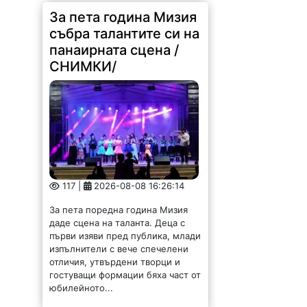
За пета година Мизия
събра талантите си на
панаирната сцена /
СНИМКИ/
117 |
2026-08-08 16:26:14
За пета поредна година Мизия
даде сцена на таланта. Деца с
първи изяви пред публика, млади
изпълнители с вече спечелени
отличия, утвърдени творци и
гостуващи формации бяха част от
юбилейното...