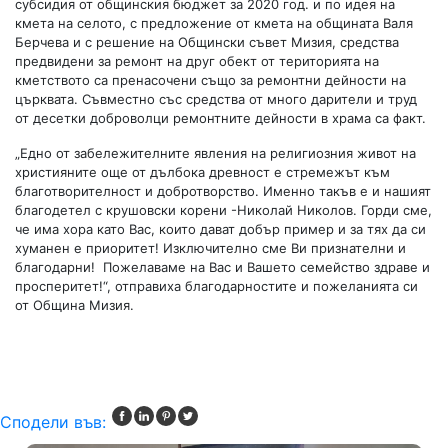
субсидия от общинския бюджет за 2020 год. и по идея на
кмета на селото, с предложение от кмета на общината Валя
Берчева и с решение на Общински съвет Мизия, средства
предвидени за ремонт на друг обект от територията на
кметството са пренасочени също за ремонтни дейности на
църквата. Съвместно със средства от много дарители и труд
от десетки доброволци ремонтните дейности в храма са факт.
„Едно от забележителните явления на религиозния живот на
християните още от дълбока древност е стремежът към
благотворителност и добротворство. Именно такъв е и нашият
благодетел с крушовски корени -Николай Николов. Горди сме,
че има хора като Вас, които дават добър пример и за тях да си
хуманен е приоритет! Изключително сме Ви признателни и
благодарни! Пожелаваме на Вас и Вашето семейство здраве и
просперитет!“, отправиха благодарностите и пожеланията си
от Община Мизия.
Сподели във: