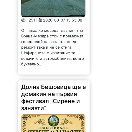
1251 |
2026-08-07 13:53:08
От няколко месеца главният път
Враца-Мездра стои с премахнат
горен слой на асфалта, но до
ремонт така и не се стига.
Шофирането е изпитание за
водачите и автомобилите, които
буквално...
Долна Бешовица ще е
домакин на първия
фестивал „Сирене и
занаяти“