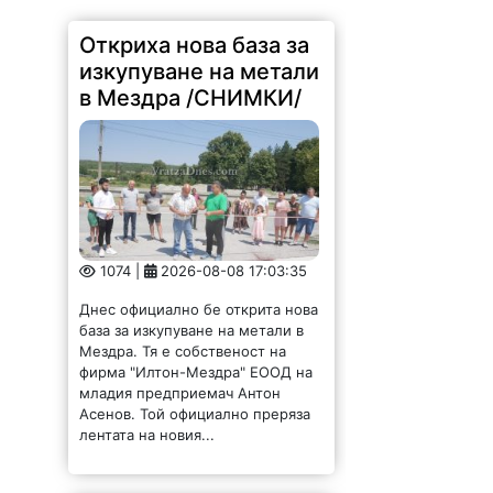
Откриха нова база за
изкупуване на метали
в Мездра /СНИМКИ/
1074 |
2026-08-08 17:03:35
Днес официално бе открита нова
база за изкупуване на метали в
Мездра. Тя е собственост на
фирма "Илтон-Мездра" ЕООД на
младия предприемач Антон
Асенов. Той официално преряза
лентата на новия...