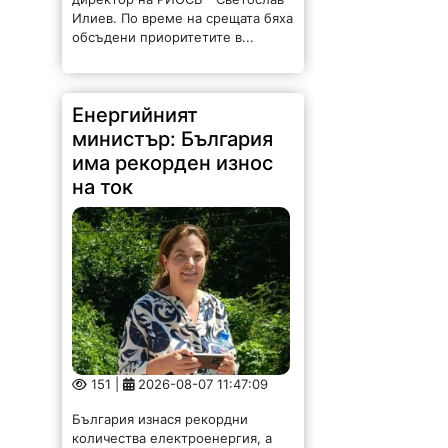
Илиев. По време на срещата бяха
обсъдени приоритетите в...
Енергийният
министър: България
има рекорден износ
на ток
151 |
2026-08-07 11:47:09
България изнася рекордни
количества електроенергия, а
АЕЦ „Козлодуй“ продължава да