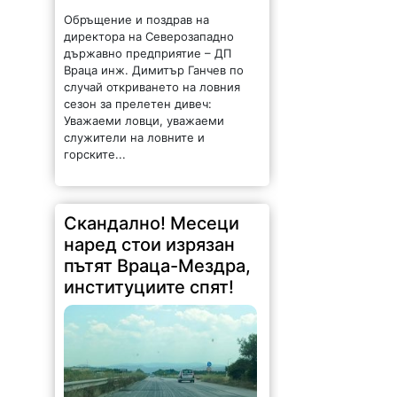
Обръщение и поздрав на
директора на Северозападно
държавно предприятие – ДП
Враца инж. Димитър Ганчев по
случай откриването на ловния
сезон за прелетен дивеч:
Уважаеми ловци, уважаеми
служители на ловните и
горските...
Скандално! Месеци
наред стои изрязан
пътят Враца-Мездра,
институциите спят!