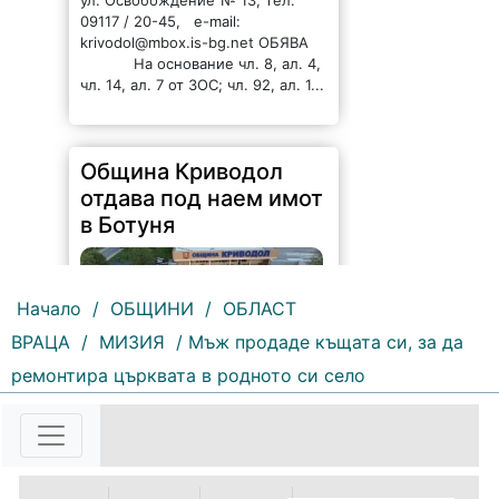
09117 / 20-45, e-mail:
krivodol@mbox.is-bg.net ОБЯВА
На основание чл. 8, ал. 4,
чл. 14, ал. 7 от ЗОС; чл. 92, ал. 1...
Община Криводол
отдава под наем имот
в Ботуня
Начало
/
ОБЩИНИ
/
ОБЛАСТ
ВРАЦА
/
МИЗИЯ
/ Мъж продаде къщата си, за да
ремонтира църквата в родното си село
140 |
2026-08-07 11:30:54
ОБЩИНА КРИВОДОЛ ОБЛАСТ
ВРАЦА 3060 гр. Криводол, ул.
„Освобождение” № 13, тел.
09117/20-45, e-mail: