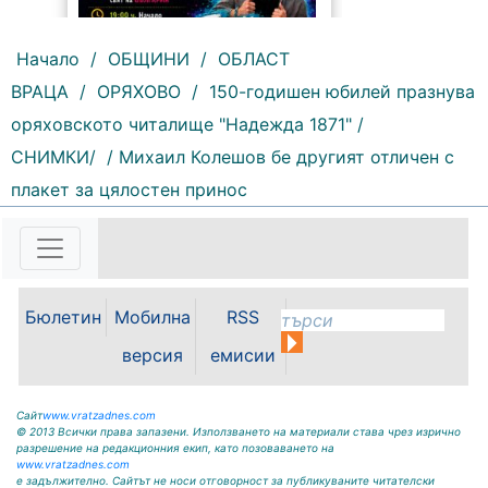
Начало
/
ОБЩИНИ
/
ОБЛАСТ
ВРАЦА
/
ОРЯХОВО
/
150-годишен юбилей празнува
80 |
2026-08-05 18:13:41
оряховското читалище "Надежда 1871" /
СНИМКИ/
/ Михаил Колешов бе другият отличен с
Младежки център – Монтана
стартира изпълнението на
плакет за цялостен принос
проект „От страната на младите“
по договор за безвъзмездна
финансова помощ по Програма за
финансиране на младежките
центрове в Република България
(2026-2028) към...
Бюлетин
Мобилна
RSS
версия
емисии
Сайт
www.vratzadnes.com
© 2013 Всички права запазени. Използването на материали става чрез изрично
разрешение на редакционния екип, като позоваването на
www.vratzadnes.com
е задължително. Сайтът не носи отговорност за публикуваните читателски