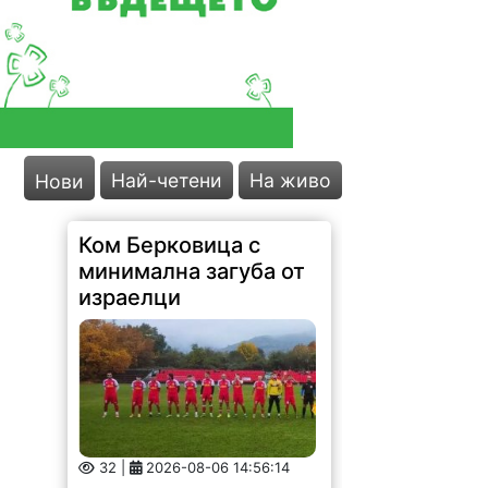
Най-четени
На живо
Нови
Ком Берковица с
минимална загуба от
израелци
32 |
2026-08-06 14:56:14