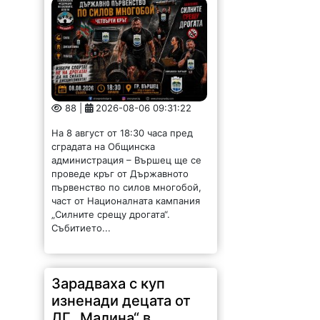
88 |
2026-08-06 09:31:22
На 8 август от 18:30 часа пред
сградата на Общинска
администрация – Вършец ще се
проведе кръг от Държавното
първенство по силов многобой,
част от Националната кампания
„Силните срещу дрогата“.
Събитието...
Зарадваха с куп
изненади децата от
ДГ „Малина“ в