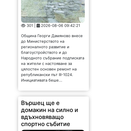
301 |
2026-08-06 09:42:21
Община Георги Дамяново внесе
до Министерството на
регионалното развитие и
благоустройството и до
Народното събрание подписката
на жители с настояване за
цялостен основен ремонт на
републикански път III-1024.
Инициативата беше...
Вършец ще е
домакин на силно и
вдъхновяващо
спортно събитие