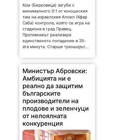
Ком (Берковица) загуби с
минималното 0:1 от юношеския
тим на израелския Апоел (Кфар
Саба) контрола, която се игра на
стадиона в град Правец.
Противникът реализира
единственото попадение в 35-
ата минута. Старши треньорът...
Министър Абровски:
Амбицията ни е
реално да защитим
българските
производители на
плодове и зеленчуци
от нелоялната
конкуренция