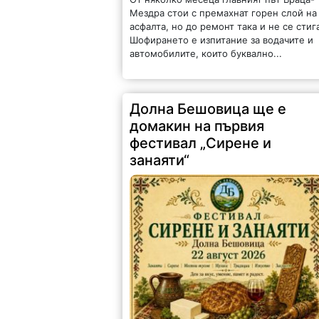
Мездра стои с премахнат горен слой на
асфалта, но до ремонт така и не се стиг
Шофирането е изпитание за водачите и
автомобилите, които буквално...
Долна Бешовица ще е
домакин на първия
фестивал „Сирене и
занаяти“