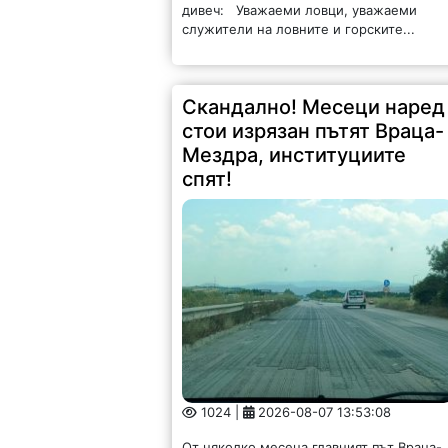
дивеч: Уважаеми ловци, уважаеми
служители на ловните и горските...
Скандално! Месеци наред
стои изрязан пътят Враца-
Мездра, институциите
спят!
1024 |
2026-08-07 13:53:08
От няколко месеца главният път Враца-