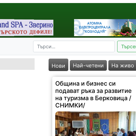
Търсе
Най-четени
На живо
Нови
Община и бизнес си
подават ръка за развитие
на туризма в Берковица /
СНИМКИ/