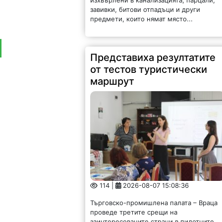
завивки, битови отпадъци и други
предмети, които нямат място...
Представиха резултатите
от тестов туристически
маршрут
114 |
2026-08-07 15:08:36
Търговско-промишлена палата – Враца
проведе третите срещи на
заинтересованите страни в пилотните