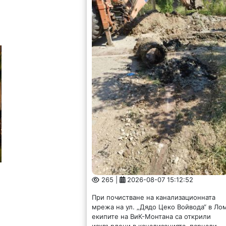
265 |
2026-08-07 15:12:52
При почистване на канализационната
мрежа на ул. „Дядо Цеко Войвода“ в Ло
екипите на ВиК-Монтана са открили
изхвърлени в канализацията, парцали,