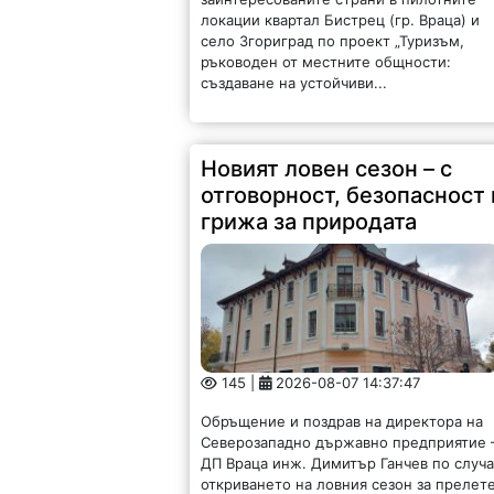
локации квартал Бистрец (гр. Враца) и
село Згориград по проект „Туризъм,
ръководен от местните общности:
създаване на устойчиви...
Новият ловен сезон – с
отговорност, безопасност 
грижа за природата
145 |
2026-08-07 14:37:47
Обръщение и поздрав на директора на
Северозападно държавно предприятие 
ДП Враца инж. Димитър Ганчев по случ
откриването на ловния сезон за прелет