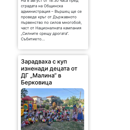
На 8 август от 18:30 часа пред
сградата на Общинска
администрация – Вършец ще се
проведе кръг от Държавното
първенство по силов многобой,
част от Националната кампания
„Силните срещу дрогата“.
Събитието...
Зарадваха с куп
изненади децата от
ДГ „Малина“ в
Берковица