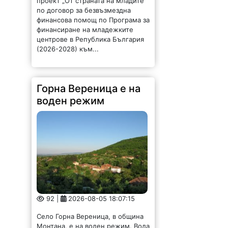
проект „От страната на младите“
по договор за безвъзмездна
финансова помощ по Програма за
финансиране на младежките
центрове в Република България
(2026-2028) към...
Горна Вереница е на
воден режим
92 |
2026-08-05 18:07:15
Село Горна Вереница, в община
Монтана, е на воден режим. Вода