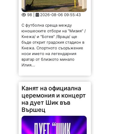
98 |
2026-08-06 09:55:43
С футболна среща между
юношеските отбори на "Мизия" /
Кнежа/ и "Ботев" /Враца/ ще
бъде открит градския стадион в
Кнежа. Спортното съоръжение
носи името на легендарния
вратар от близкото минало
Илия...
Канят на официална
церемония и концерт
на дует Шик във
Вършец