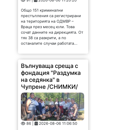
91 |
2026-08-06 11:20:20
Общо 151 криминални
престъпления са регистрирани
на територията на ОДМВР –
Враца през месец юли. Това
сочат данните на дирекцията. От
тях 38 са разкрити, а по
останалите случаи работата...
Вълнуваща среща с
фондация "Раздумка
на седянка" в
Чупрене /СНИМКИ/
86 |
2026-08-06 11:06:50