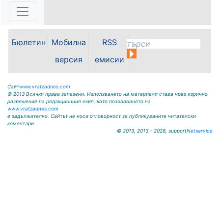
Възможностите за привличане на
инвестиции, развитието на
местната икономика и бъдещето
на Видин като индустриален
център бяха във фокуса на
Бюлетин
Мобилна
RSS
работната среща между кмета на
Община Видин д-р Цветан
версия
емисии
Ценков,...
Сайт
www.vratzadnes.com
© 2013 Всички права запазени. Използването на материали става чрез изрично
разрешение на редакционния екип, като позоваването на
www.vratzadnes.com
е задължително. Сайтът не носи отговорност за публикуваните читателски
коментари.
© 2013, 2013 - 2026, support
Netservice