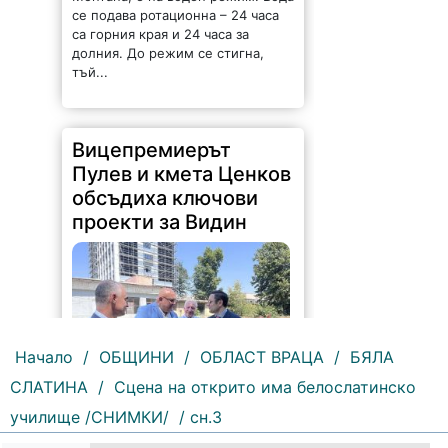
се подава ротационна – 24 часа
са горния края и 24 часа за
долния. До режим се стигна,
тъй...
Вицепремиерът
Пулев и кмета Ценков
обсъдиха ключови
проекти за Видин
Начало
/
ОБЩИНИ
/
ОБЛАСТ ВРАЦА
/
БЯЛА
СЛАТИНА
/
Сцена на открито има белослатинско
178 |
2026-08-05 16:17:12
училище /СНИМКИ/
/ сн.3