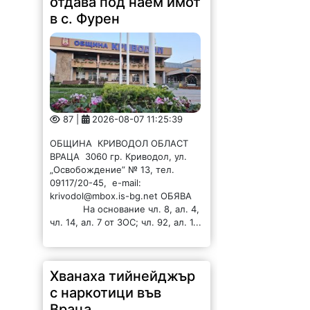
отдава под наем имот
в с. Фурен
87 |
2026-08-07 11:25:39
ОБЩИНА КРИВОДОЛ ОБЛАСТ
ВРАЦА 3060 гр. Криводол, ул.
„Освобождение” № 13, тел.
09117/20-45, e-mail:
krivodol@mbox.is-bg.net ОБЯВА
На основание чл. 8, ал. 4,
чл. 14, ал. 7 от ЗОС; чл. 92, ал. 1...
Хванаха тийнейджър
с наркотици във
Враца