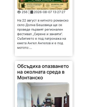
256 |
2026-08-07 13:27:27
На 22 август в китното романско
село Долна Бешовица ще се
проведе първият регионален
фестивал „Сирене и занаяти“.
Събитието е под патронажа на
кмета Ангел Ангелов и е под
мотото:...
Обсъдиха опазването
на околната среда в
Монтанско