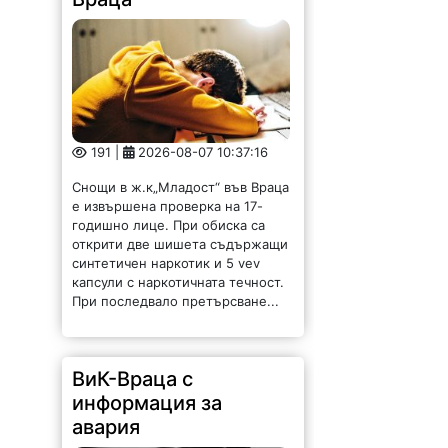
191 |
2026-08-07 10:37:16
Снощи в ж.к„Младост“ във Враца
е извършена проверка на 17-
годишно лице. При обиска са
открити две шишета съдържащи
синтетичен наркотик и 5 vev
капсули с наркотичната течност.
При последвало претърсване...
ВиК-Враца с
информация за
авария