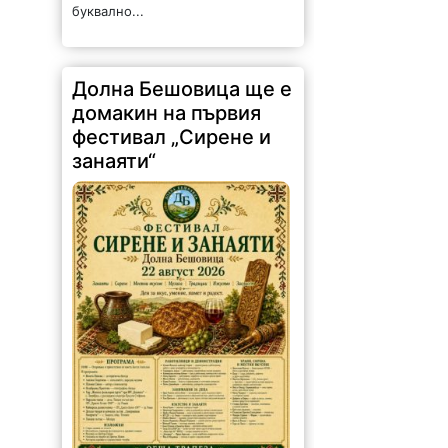
буквално...
Долна Бешовица ще е
домакин на първия
фестивал „Сирене и
занаяти“