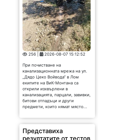
256 |
2026-08-07 15:12:52
При почистване на
канализационната мрежа на ул.
„Дядо Цеко Войвода“ в Лом
екипите на ВиК-Монтана са
открили изхвърлени в
канализацията, парцали, завивки,
битови отпадъци и други
предмети, които нямат място...
Представиха
резултатите от тестов