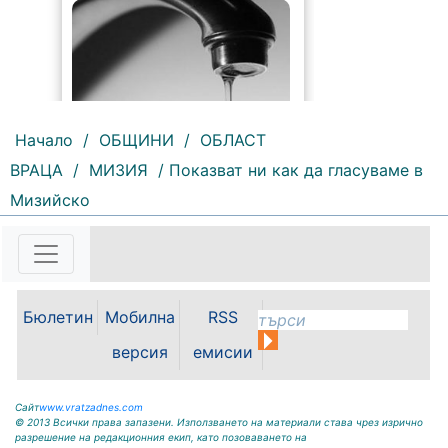
Начало
/
ОБЩИНИ
/
ОБЛАСТ
ВРАЦА
/
МИЗИЯ
/ Показват ни как да гласуваме в
210 |
2026-08-07 10:31:48
Мизийско
"Водоснабдяване и канализация“
ООД – Враца уведомява своите
потребители, че поради
възникнала аварийна ситуация е
спряно водоподаването в
ул."Никола Вапцаров" днес
Бюлетин
Мобилна
RSS
07.08.2026г. до отстраняване на
аварията. Тел.: 092 66 11 19 Тел.:
версия
емисии
0889 316...
Сайт
www.vratzadnes.com
© 2013 Всички права запазени. Използването на материали става чрез изрично
разрешение на редакционния екип, като позоваването на