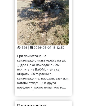
326 |
2026-08-07 15:12:52
При почистване на
канализационната мрежа на ул.
„Дядо Цеко Войвода“ в Лом
екипите на ВиК-Монтана са
открили изхвърлени в
канализацията, парцали, завивки,
битови отпадъци и други
предмети, които нямат място...
Представиха