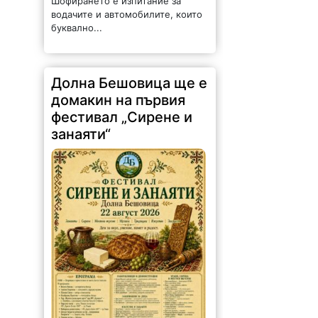
Шофирането е изпитание за
водачите и автомобилите, които
буквално...
Долна Бешовица ще е
домакин на първия
фестивал „Сирене и
занаяти“