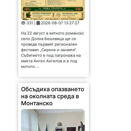
331 |
2026-08-07 13:27:27
На 22 август в китното романско
село Долна Бешовица ще се
проведе първият регионален
фестивал „Сирене и занаяти“.
Събитието е под патронажа на
кмета Ангел Ангелов и е под
мотото:...
Обсъдиха опазването
на околната среда в
Монтанско