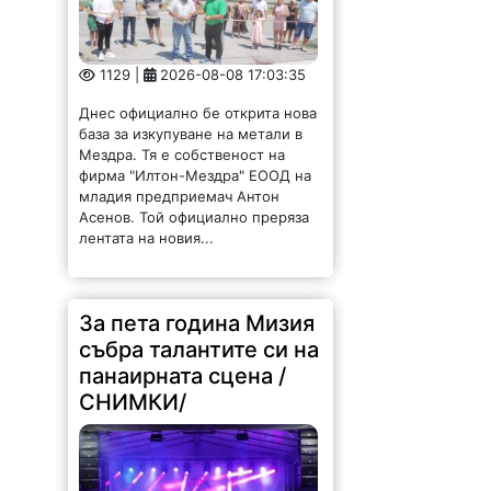
1129 |
2026-08-08 17:03:35
Днес официално бе открита нова
база за изкупуване на метали в
Мездра. Тя е собственост на
фирма "Илтон-Мездра" ЕООД на
младия предприемач Антон
Асенов. Той официално преряза
лентата на новия...
За пета година Мизия
събра талантите си на
панаирната сцена /
СНИМКИ/