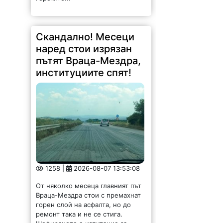
Скандално! Месеци
наред стои изрязан
пътят Враца-Мездра,
институциите спят!
1258 |
2026-08-07 13:53:08
От няколко месеца главният път
Враца-Мездра стои с премахнат
горен слой на асфалта, но до
ремонт така и не се стига.