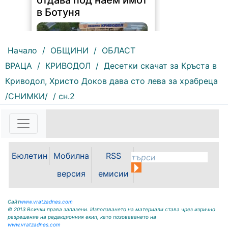
отдава под наем имот
в Ботуня
Начало
/
ОБЩИНИ
/
ОБЛАСТ
ВРАЦА
/
КРИВОДОЛ
/
Десетки скачат за Кръста в
Криводол, Христо Доков дава сто лева за храбреца
144 |
2026-08-07 11:30:54
/СНИМКИ/
/ сн.2
ОБЩИНА КРИВОДОЛ ОБЛАСТ
ВРАЦА 3060 гр. Криводол, ул.
„Освобождение” № 13, тел.
09117/20-45, e-mail:
krivodol@mbox.is-bg.net ОБЯВА
Бюлетин
Мобилна
RSS
На основание чл. 8, ал. 4,
чл. 14, ал. 7 от ЗОС; чл. 92, ал. 1...
версия
емисии
Сайт
www.vratzadnes.com
© 2013 Всички права запазени. Използването на материали става чрез изрично
разрешение на редакционния екип, като позоваването на
www.vratzadnes.com