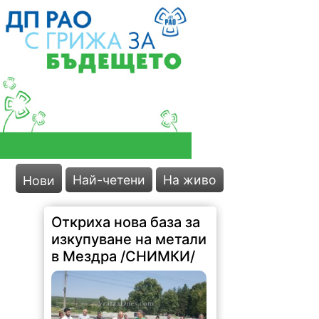
Най-четени
На живо
Нови
Откриха нова база за
изкупуване на метали
в Мездра /СНИМКИ/