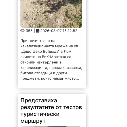
355 |
2026-08-07 15:12:52
При почистване на
канализационната мрежа на ул.
„Дядо Цеко Войвода“ в Лом
екипите на ВиК-Монтана са
открили изхвърлени в
канализацията, парцали, завивки,
битови отпадъци и други
предмети, които нямат място...
Представиха
резултатите от тестов
туристически
маршрут