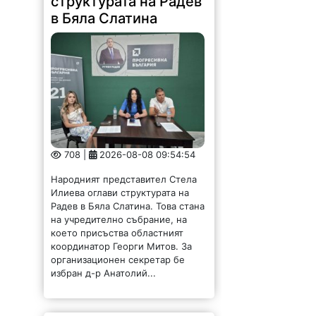
структурата на Радев
в Бяла Слатина
708 |
2026-08-08 09:54:54
Народният представител Стела
Илиева оглави структурата на
Радев в Бяла Слатина. Това стана
на учредително събрание, на
което присъства областният
координатор Георги Митов. За
организационен секретар бе
избран д-р Анатолий...