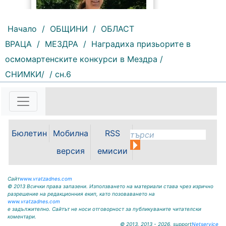
Начало
/
ОБЩИНИ
/
ОБЛАСТ
ВРАЦА
/
МЕЗДРА
/
Наградиха призьорите в
169 |
2026-08-07 11:47:09
осмомартенските конкурси в Мездра /
СНИМКИ/
/ сн.6
България изнася рекордни
количества електроенергия, а
АЕЦ „Козлодуй“ продължава да
работи без затруднения въпреки
рекордно ниските нива на река
Дунав. Това заяви министърът на
Бюлетин
Мобилна
RSS
енергетиката Ива Петрова в
ефира на...
версия
емисии
Сайт
www.vratzadnes.com
© 2013 Всички права запазени. Използването на материали става чрез изрично
разрешение на редакционния екип, като позоваването на
www.vratzadnes.com
е задължително. Сайтът не носи отговорност за публикуваните читателски
коментари.
© 2013, 2013 - 2026, support
Netservice