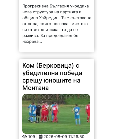
Прогресивна България учредиха
нова структура на партията в
община Хайредин. Тя е съставена
от хора, които познават мястото
си отвътре и искат то да се
развива. За председател бе
избрана...
Ком (Берковица) с
убедителна победа
срещу юношите на
Монтана
109 |
2026-08-09 11:26:50