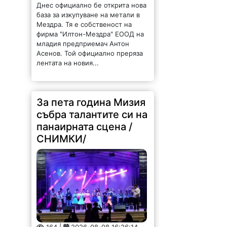
Днес официално бе открита нова
база за изкупуване на метали в
Мездра. Тя е собственост на
фирма "Илтон-Мездра" ЕООД на
младия предприемач Антон
Асенов. Той официално преряза
лентата на новия...
За пета година Мизия
събра талантите си на
панаирната сцена /
СНИМКИ/