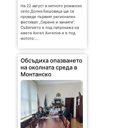
На 22 август в китното романско
село Долна Бешовица ще се
проведе първият регионален
фестивал „Сирене и занаяти“.
Събитието е под патронажа на
кмета Ангел Ангелов и е под
мотото:...
Обсъдиха опазването
на околната среда в
Монтанско