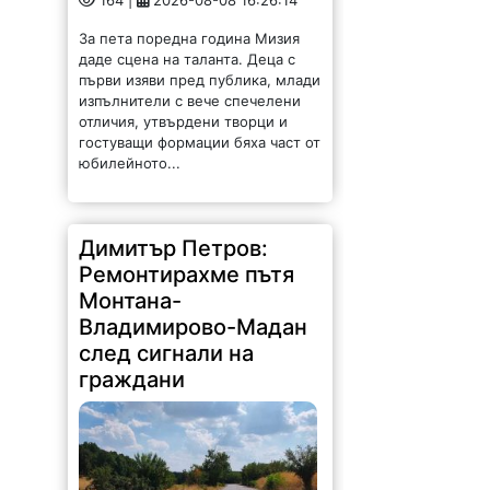
164 |
2026-08-08 16:26:14
За пета поредна година Мизия
даде сцена на таланта. Деца с
първи изяви пред публика, млади
изпълнители с вече спечелени
отличия, утвърдени творци и
гостуващи формации бяха част от
юбилейното...
Димитър Петров:
Ремонтирахме пътя
Монтана-
Владимирово-Мадан
след сигнали на
граждани