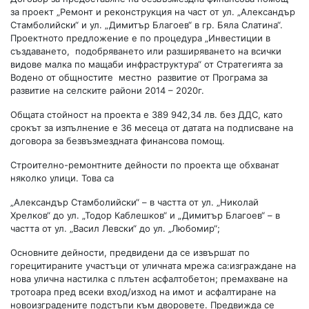
за проект „Ремонт и реконструкция на част от ул. „Александър
Стамболийски“ и ул. „Димитър Благоев“ в гр. Бяла Слатина“.
Проектното предложение е по процедура „Инвестиции в
създаването, подобряването или разширяването на всички
видове малка по мащаби инфраструктура“ от Стратегията за
Водено от общностите местно развитие от Програма за
развитие на селските райони 2014 – 2020г.
Общата стойност на проекта е 389 942,34 лв. без ДДС, като
срокът за изпълнение е 36 месеца от датата на подписване на
договора за безвъзмездната финансова помощ.
Строително-ремонтните дейности по проекта ще обхванат
няколко улици. Това са
„Александър Стамболийски“ – в частта от ул. „Николай
Хрелков“ до ул. „Тодор Каблешков“ и „Димитър Благоев“ – в
частта от ул. „Васил Левски“ до ул. „Любомир“;
Основните дейности, предвидени да се извършат по
горецитираните участъци от уличната мрежа са:изграждане на
нова улична настилка с плътен асфалтобетон; премахване на
тротоара пред всеки вход/изход на имот и асфалтиране на
новоизградените подстъпи към дворовете. Предвижда се