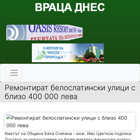
Ремонтират белослатински улици с
близо 400 000 лева
Кметът на Община Бяла Слатина - инж. Иво Цветков подписа
Договор за предоставяне на безвъзмездна финансова помощ