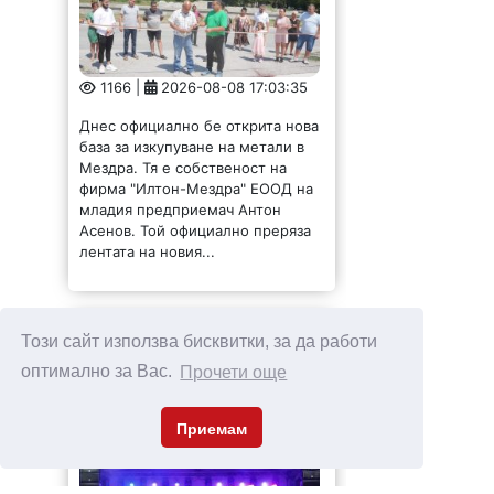
1166 |
2026-08-08 17:03:35
Днес официално бе открита нова
база за изкупуване на метали в
Мездра. Тя е собственост на
фирма "Илтон-Мездра" ЕООД на
младия предприемач Антон
Асенов. Той официално преряза
лентата на новия...
За пета година Мизия
Този сайт използва бисквитки, за да работи
събра талантите си на
оптимално за Вас.
Прочети още
панаирната сцена /
СНИМКИ/
Приемам