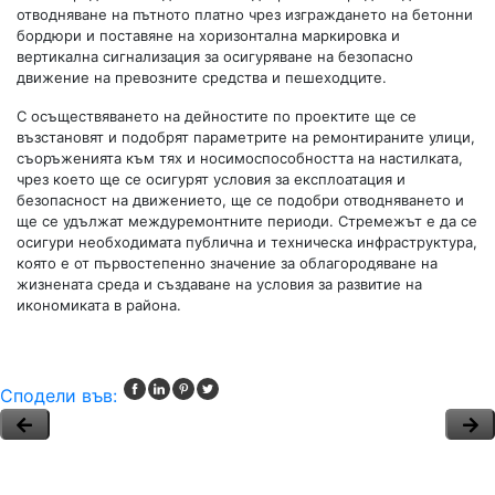
отводняване на пътното платно чрез изграждането на бетонни
бордюри и поставяне на хоризонтална маркировка и
вертикална сигнализация за осигуряване на безопасно
движение на превозните средства и пешеходците.
С осъществяването на дейностите по проектите ще се
възстановят и подобрят параметрите на ремонтираните улици,
съоръженията към тях и носимоспособността на настилката,
чрез което ще се осигурят условия за експлоатация и
безопасност на движението, ще се подобри отводняването и
ще се удължат междуремонтните периоди. Стремежът е да се
осигури необходимата публична и техническа инфраструктура,
която е от първостепенно значение за облагородяване на
жизнената среда и създаване на условия за развитие на
икономиката в района.
Сподели във: