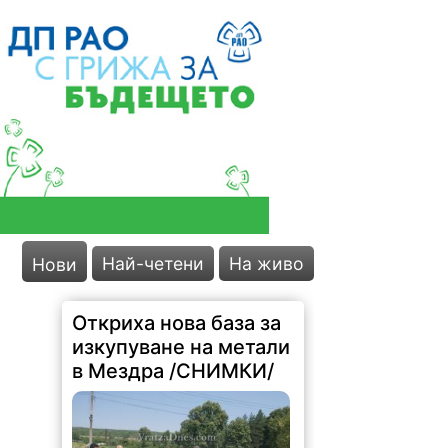
Най-четени
На живо
Нови
Откриха нова база за
изкупуване на метали
в Мездра /СНИМКИ/