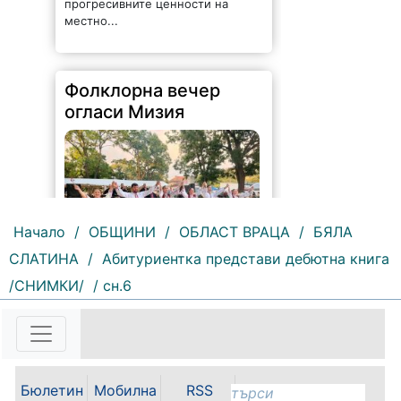
прогресивните ценности на
местно...
Фолклорна вечер
огласи Мизия
Начало
/
ОБЩИНИ
/
ОБЛАСТ ВРАЦА
/
БЯЛА
СЛАТИНА
/
Абитуриентка представи дебютна книга
71 |
2026-08-07 09:25:36
/СНИМКИ/
/ сн.6
Песни, танци, пъстри носии и
традиционни вкусове събраха
жители и гости на общината във
фолклорната вечер на Панаирни
дни – Мизия 2026. Читалища и
Бюлетин
Мобилна
RSS
пенсионерски клубове