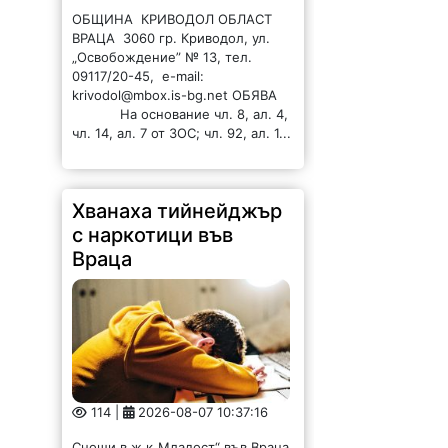
ОБЩИНА КРИВОДОЛ ОБЛАСТ
ВРАЦА 3060 гр. Криводол, ул.
„Освобождение” № 13, тел.
09117/20-45, e-mail:
krivodol@mbox.is-bg.net ОБЯВА
На основание чл. 8, ал. 4,
чл. 14, ал. 7 от ЗОС; чл. 92, ал. 1...
Хванаха тийнейджър
с наркотици във
Враца
114 |
2026-08-07 10:37:16
Снощи в ж.к„Младост“ във Враца