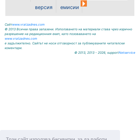
представиха богата кулинарна
версия
емисии
палитра от...
Сайт
www.vratzadnes.com
© 2013 Всички права запазени. Използването на материали става чрез изрично
разрешение на редакционния екип, като позоваването на
www.vratzadnes.com
е задължително. Сайтът не носи отговорност за публикуваните читателски
коментари.
© 2013, 2013 - 2026, support
Netservice
Този сайт използва бисквитки, за да работи