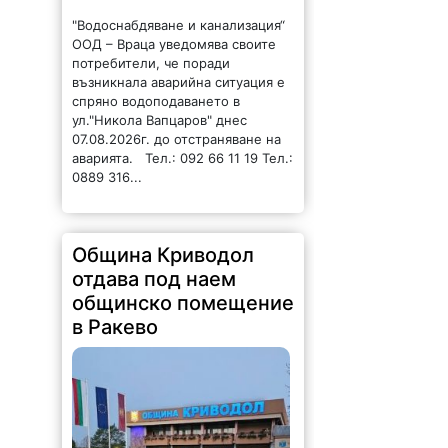
"Водоснабдяване и канализация“
ООД – Враца уведомява своите
потребители, че поради
възникнала аварийна ситуация е
спряно водоподаването в
ул."Никола Вапцаров" днес
07.08.2026г. до отстраняване на
аварията. Тел.: 092 66 11 19 Тел.:
0889 316...
Община Криводол
отдава под наем
общинско помещение
в Ракево