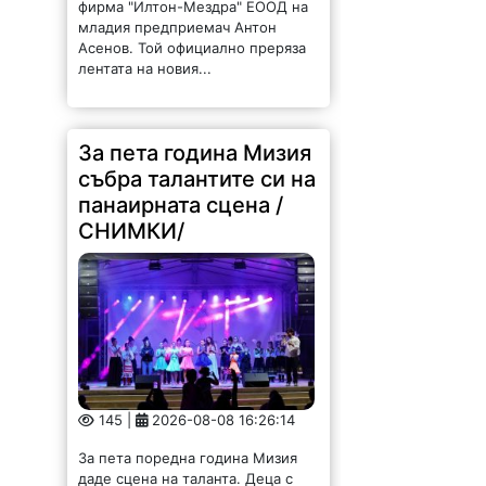
фирма "Илтон-Мездра" ЕООД на
младия предприемач Антон
Асенов. Той официално преряза
лентата на новия...
За пета година Мизия
събра талантите си на
панаирната сцена /
СНИМКИ/
145 |
2026-08-08 16:26:14
За пета поредна година Мизия
даде сцена на таланта. Деца с