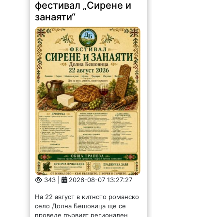
фестивал „Сирене и
занаяти“
343 |
2026-08-07 13:27:27
На 22 август в китното романско
село Долна Бешовица ще се
проведе първият регионален