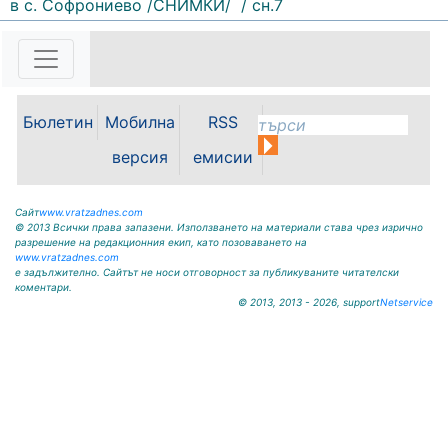
в с. Софрониево /СНИМКИ/
/ сн.7
156 |
2026-08-07 11:30:54
ОБЩИНА КРИВОДОЛ ОБЛАСТ
ВРАЦА 3060 гр. Криводол, ул.
„Освобождение” № 13, тел.
09117/20-45, e-mail:
Бюлетин
Мобилна
RSS
krivodol@mbox.is-bg.net ОБЯВА
На основание чл. 8, ал. 4,
версия
емисии
чл. 14, ал. 7 от ЗОС; чл. 92, ал. 1...
Сайт
www.vratzadnes.com
© 2013 Всички права запазени. Използването на материали става чрез изрично
разрешение на редакционния екип, като позоваването на
www.vratzadnes.com
е задължително. Сайтът не носи отговорност за публикуваните читателски
коментари.
© 2013, 2013 - 2026, support
Netservice