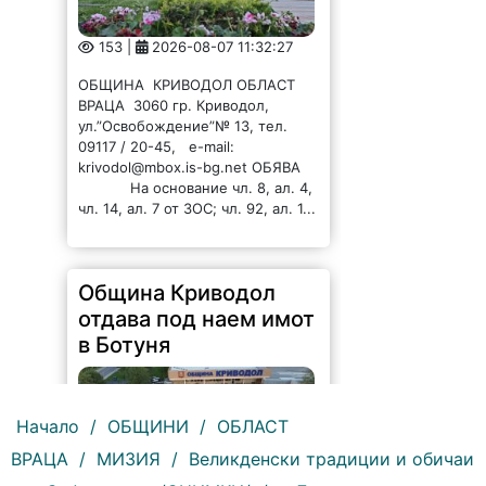
153 |
2026-08-07 11:32:27
ОБЩИНА КРИВОДОЛ ОБЛАСТ
ВРАЦА 3060 гр. Криводол,
ул.”Освобождение”№ 13, тел.
09117 / 20-45, e-mail:
krivodol@mbox.is-bg.net ОБЯВА
На основание чл. 8, ал. 4,
чл. 14, ал. 7 от ЗОС; чл. 92, ал. 1...
Община Криводол
отдава под наем имот
в Ботуня
Начало
/
ОБЩИНИ
/
ОБЛАСТ
ВРАЦА
/
МИЗИЯ
/
Великденски традиции и обичаи