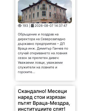
193 |
2026-08-07 14:37:47
Обръщение и поздрав на
директора на Северозападно
държавно предприятие – ДП
Враца инж. Димитър Ганчев по
случай откриването на ловния
сезон за прелетен дивеч:
Уважаеми ловци, уважаеми
служители на ловните и
горските...
Скандално! Месеци
наред стои изрязан
пътят Враца-Мездра,
институциите спят!