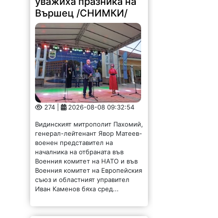
уважиха празника на
Вършец /СНИМКИ/
274 |
2026-08-08 09:32:54
Видинският митрополит Пахомий,
генерал-лейтенант Явор Матеев-
военен представител на
началника на отбраната във
Военния комитет на НАТО и във
Военния комитет на Европейския
съюз и областният управител
Иван Каменов бяха сред...