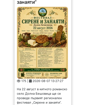
занаяти“
175 |
2026-08-07 13:27:27
На 22 август в китното романско
село Долна Бешовица ще се
проведе първият регионален
фестивал „Сирене и занаяти“.