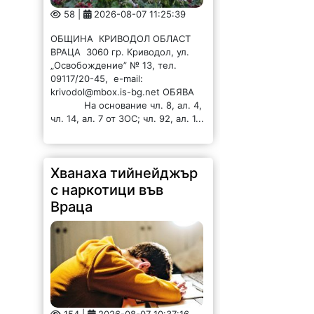
58 |
2026-08-07 11:25:39
ОБЩИНА КРИВОДОЛ ОБЛАСТ
ВРАЦА 3060 гр. Криводол, ул.
„Освобождение” № 13, тел.
09117/20-45, e-mail:
krivodol@mbox.is-bg.net ОБЯВА
На основание чл. 8, ал. 4,
чл. 14, ал. 7 от ЗОС; чл. 92, ал. 1...
Хванаха тийнейджър
с наркотици във
Враца
154 |
2026-08-07 10:37:16