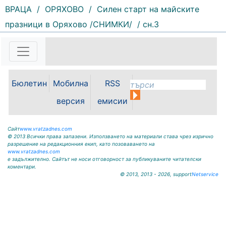
ВРАЦА
/
ОРЯХОВО
/
Силен старт на майските
185 |
2026-08-07 10:31:48
празници в Оряхово /СНИМКИ/
/ сн.3
"Водоснабдяване и канализация“
ООД – Враца уведомява своите
потребители, че поради
възникнала аварийна ситуация е
спряно водоподаването в
ул."Никола Вапцаров" днес
Бюлетин
Мобилна
RSS
07.08.2026г. до отстраняване на
аварията. Тел.: 092 66 11 19 Тел.:
версия
емисии
0889 316...
Сайт
www.vratzadnes.com
© 2013 Всички права запазени. Използването на материали става чрез изрично
разрешение на редакционния екип, като позоваването на
www.vratzadnes.com
е задължително. Сайтът не носи отговорност за публикуваните читателски
коментари.
© 2013, 2013 - 2026, support
Netservice