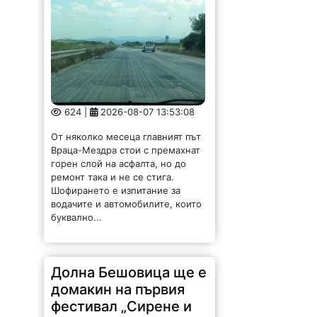
624 |
2026-08-07 13:53:08
От няколко месеца главният път
Враца-Мездра стои с премахнат
горен слой на асфалта, но до
ремонт така и не се стига.
Шофирането е изпитание за
водачите и автомобилите, които
буквално...
Долна Бешовица ще е
домакин на първия
фестивал „Сирене и