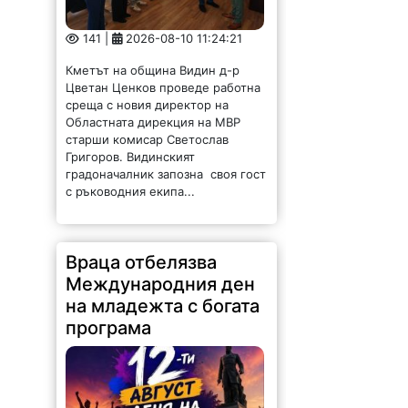
141 |
2026-08-10 11:24:21
Кметът на община Видин д-р
Цветан Ценков проведе работна
среща с новия директор на
Областната дирекция на МВР
старши комисар Светослав
Григоров. Видинският
градоначалник запозна своя гост
с ръководния екипа...
Враца отбелязва
Международния ден
на младежта с богата
програма