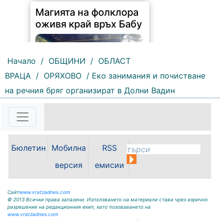
Магията на фолклора
оживя край връх Бабу
Начало
/
ОБЩИНИ
/
ОБЛАСТ
ВРАЦА
/
ОРЯХОВО
/ Еко занимания и почистване
на речния бряг организират в Долни Вадин
61 |
2026-08-10 09:25:46
Село Гюргич посрещна 29-ото
издание на Младежкия събор
„Среща на три поколения“.
Събитието събра стотици местни
Бюлетин
Мобилна
RSS
жители, гости от цялата страна и
туристи, избрали да лагеруват на
версия
емисии
палатки под звездите, за...
Сайт
www.vratzadnes.com
© 2013 Всички права запазени. Използването на материали става чрез изрично
разрешение на редакционния екип, като позоваването на
www.vratzadnes.com