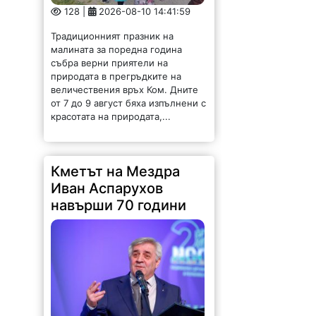
128 |
2026-08-10 14:41:59
Традиционният празник на
малината за поредна година
събра верни приятели на
природата в прегръдките на
величествения връх Ком. Дните
от 7 до 9 август бяха изпълнени с
красотата на природата,...
Кметът на Мездра
Иван Аспарухов
навърши 70 години