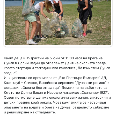
Канят деца и възрастни на 5 юни от 11:00 часа на брега на
Дунав в Долни Вадин да отбележат Деня на околната среда,
когато стартира и тазгодишната кампания „Да изчистим Дунав
заедно“.
Инициативата се организира от „Еко Партнърс България“ АД,
Каяк клуб – Свищов, Басейнова дирекция "Дунавски регион" и
фондация „Океани без отпадъци“. Домакини на събитието са
Кметство Долни Вадин и Народно читалище „Съзнание-1927“.
Освен почистване ще има екологични занимания, викторини и
детски празник край реката. Чрез кампанията се насърчават
опазването на водите и брега на Дунав, разделното събиране
и рециклиране на отпадъците.