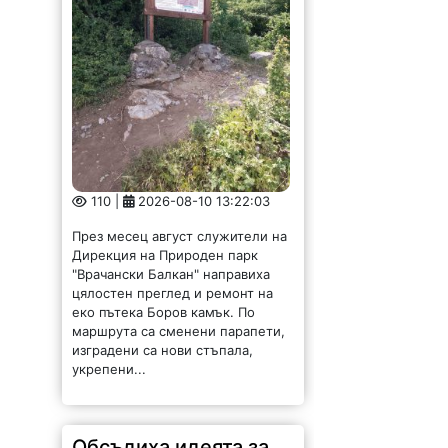
110 |
2026-08-10 13:22:03
През месец август служители на
Дирекция на Природен парк
"Врачански Балкан" направиха
цялостен преглед и ремонт на
еко пътека Боров камък. По
маршрута са сменени парапети,
изградени са нови стъпала,
укрепени...
Обсъдиха идеята за