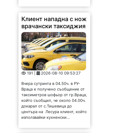
Клиент нападна с нож
врачански таксиджия
191 |
2026-08-10 09:53:27
Вчера сутринта в 04.50ч. в РУ-
Враца е получено съобщение от
таксиметров шофьор от гр.Враца,
който съобщил, че около 04.00ч.
докарал от с.Тишевица до
центъра на Лесура клиент, който
използвайки кухненски...