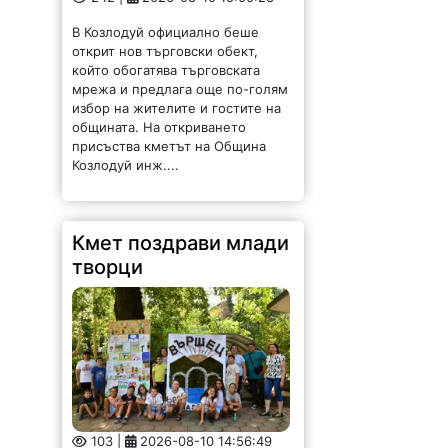
В Козлодуй официално беше
открит нов търговски обект,
който обогатява търговската
мрежа и предлага още по-голям
избор на жителите и гостите на
общината. На откриването
присъства кметът на Община
Козлодуй инж....
Кмет поздрави млади
творци
103 |
2026-08-10 14:56:49