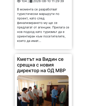
104 |
2026-08-10 11:29:39
В момента се разработват
туристически маршрути по
проект, като след
финализирането му ще се
предлагат от агенции. Прилага се
нов подход като туризмът да е
ориентиран към посетителите,
които да имат...
Кметът на Видин се
срещна с новия
директор на ОД МВР