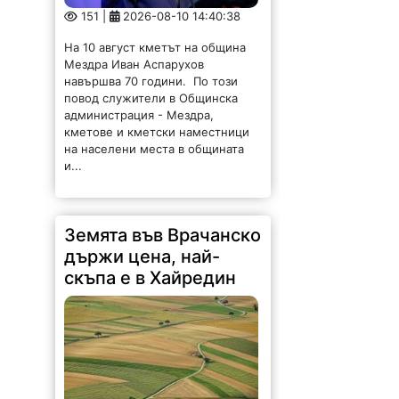
151 |
2026-08-10 14:40:38
На 10 август кметът на община
Мездра Иван Аспарухов
навършва 70 години. По този
повод служители в Общинска
администрация - Мездра,
кметове и кметски наместници
на населени места в общината
и...
Земята във Врачанско
държи цена, най-
скъпа е в Хайредин