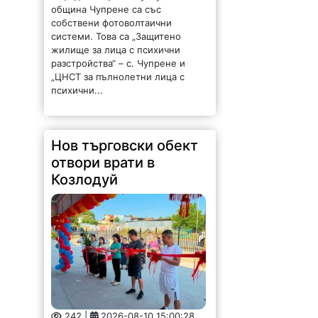
община Чупрене са със
собствени фотоволтаични
системи. Това са „Защитено
жилище за лица с психични
разстройства“ – с. Чупрене и
„ЦНСТ за пълнолетни лица с
психични...
Нов търговски обект
отвори врати в
Козлодуй
242 |
2026-08-10 15:00:28