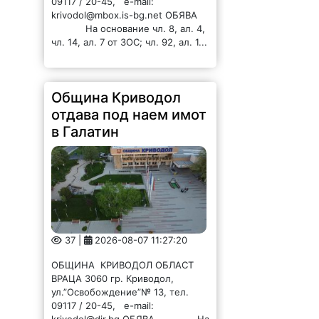
09117 / 20-45, e-mail:
krivodol@mbox.is-bg.net ОБЯВА
На основание чл. 8, ал. 4,
чл. 14, ал. 7 от ЗОС; чл. 92, ал. 1...
Община Криводол
отдава под наем имот
в Галатин
37 |
2026-08-07 11:27:20
ОБЩИНА КРИВОДОЛ ОБЛАСТ
ВРАЦА 3060 гр. Криводол,
ул.”Освобождение”№ 13, тел.
09117 / 20-45, e-mail:
krivodol@dir.bg ОБЯВА На