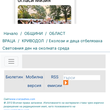
огласи Мизия
Начало
/
ОБЩИНИ
/
ОБЛАСТ
ВРАЦА
/
КРИВОДОЛ
/ Еколози и деца отбелязаха
71 |
2026-08-07 09:25:36
Световния ден на околната среда
Песни, танци, пъстри носии и
традиционни вкусове събраха
жители и гости на общината във
фолклорната вечер на Панаирни
дни – Мизия 2026. Читалища и
Бюлетин
Мобилна
RSS
пенсионерски клубове
представиха богата кулинарна
версия
емисии
палитра от...
Сайт
www.vratzadnes.com
© 2013 Всички права запазени. Използването на материали става чрез изрично
разрешение на редакционния екип, като позоваването на