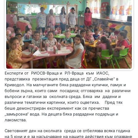
Експерти от РИОСВ-Враца и РЛ-Враца към ИАОС,
представиха презентация пред деца от ДГ „Славейче“ в
Криводол. На малчуганите бяха раздадени купички, памук и
бобени зърна, които сами посадиха; отговаряха на различни
въпроси и гатанки за околната среда. Бяха им дадени и
различни тематични картинки, които оцветиха. Пред тях
беше демонстриран експеримент как се пречиства
„замърсена“ вода. На децата бяха раздадени подаръци и
лакомства.
Световният ден на околната среда се отбелязва всяка година
на 5 юни и е за насърчаване на нашите действия към опазване