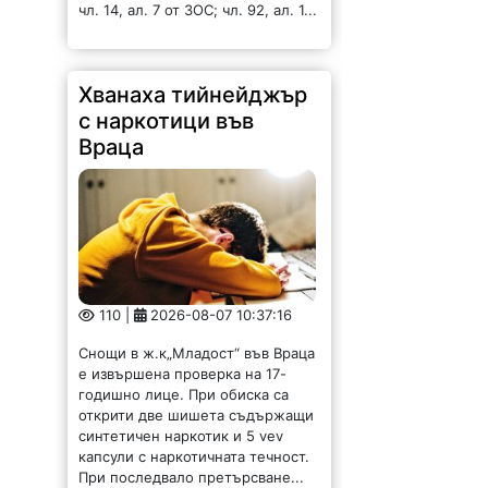
чл. 14, ал. 7 от ЗОС; чл. 92, ал. 1...
Хванаха тийнейджър
с наркотици във
Враца
110 |
2026-08-07 10:37:16
Снощи в ж.к„Младост“ във Враца
е извършена проверка на 17-
годишно лице. При обиска са
открити две шишета съдържащи
синтетичен наркотик и 5 vev
капсули с наркотичната течност.
При последвало претърсване...