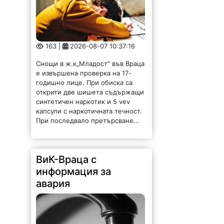
163 |
2026-08-07 10:37:16
Снощи в ж.к„Младост“ във Враца
е извършена проверка на 17-
годишно лице. При обиска са
открити две шишета съдържащи
синтетичен наркотик и 5 vev
капсули с наркотичната течност.
При последвало претърсване...
ВиК-Враца с
информация за
авария