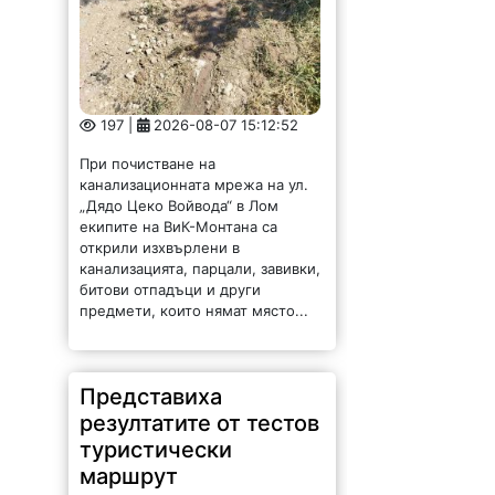
197 |
2026-08-07 15:12:52
При почистване на
канализационната мрежа на ул.
„Дядо Цеко Войвода“ в Лом
екипите на ВиК-Монтана са
открили изхвърлени в
канализацията, парцали, завивки,
битови отпадъци и други
предмети, които нямат място...
Представиха
резултатите от тестов
туристически
маршрут