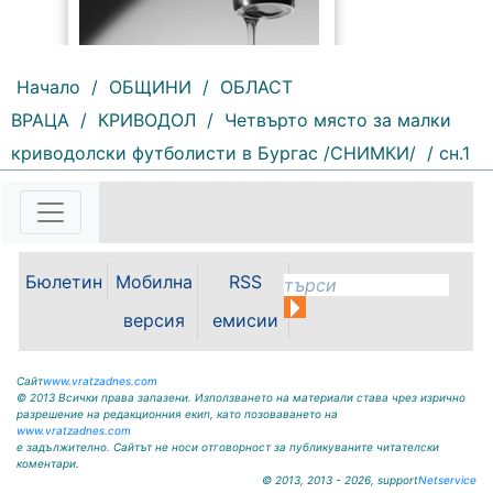
Начало
/
ОБЩИНИ
/
ОБЛАСТ
ВРАЦА
/
КРИВОДОЛ
/
Четвърто място за малки
191 |
2026-08-07 10:31:48
криводолски футболисти в Бургас /СНИМКИ/
/ сн.1
"Водоснабдяване и канализация“
ООД – Враца уведомява своите
потребители, че поради
възникнала аварийна ситуация е
спряно водоподаването в
ул."Никола Вапцаров" днес
Бюлетин
Мобилна
RSS
07.08.2026г. до отстраняване на
аварията. Тел.: 092 66 11 19 Тел.:
версия
емисии
0889 316...
Сайт
www.vratzadnes.com
© 2013 Всички права запазени. Използването на материали става чрез изрично
разрешение на редакционния екип, като позоваването на
www.vratzadnes.com
е задължително. Сайтът не носи отговорност за публикуваните читателски
коментари.
© 2013, 2013 - 2026, support
Netservice