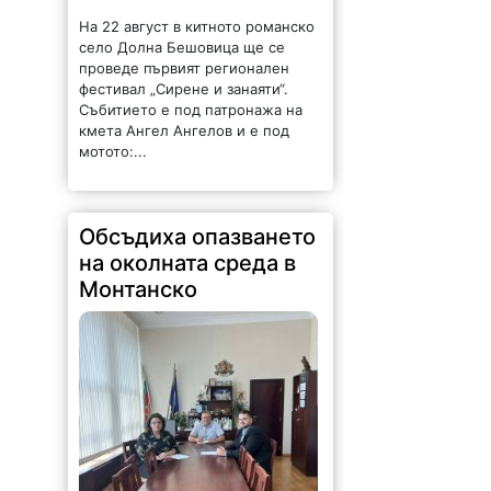
На 22 август в китното романско
село Долна Бешовица ще се
проведе първият регионален
фестивал „Сирене и занаяти“.
Събитието е под патронажа на
кмета Ангел Ангелов и е под
мотото:...
Обсъдиха опазването
на околната среда в
Монтанско