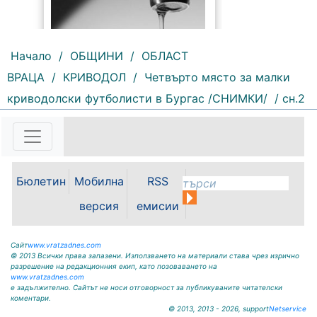
Начало
/
ОБЩИНИ
/
ОБЛАСТ
ВРАЦА
/
КРИВОДОЛ
/
Четвърто място за малки
218 |
2026-08-07 10:31:48
криводолски футболисти в Бургас /СНИМКИ/
/ сн.2
"Водоснабдяване и канализация“
ООД – Враца уведомява своите
потребители, че поради
възникнала аварийна ситуация е
спряно водоподаването в
ул."Никола Вапцаров" днес
Бюлетин
Мобилна
RSS
07.08.2026г. до отстраняване на
аварията. Тел.: 092 66 11 19 Тел.:
версия
емисии
0889 316...
Сайт
www.vratzadnes.com
© 2013 Всички права запазени. Използването на материали става чрез изрично
разрешение на редакционния екип, като позоваването на
www.vratzadnes.com
е задължително. Сайтът не носи отговорност за публикуваните читателски
коментари.
© 2013, 2013 - 2026, support
Netservice