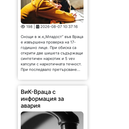
198 |
2026-08-07 10:37:16
Снощи в ж.к„Младост“ във Враца
е извършена проверка на 17-
годишно лице. При обиска са
открити две шишета съдържащи
синтетичен наркотик и 5 vev
капсули с наркотичната течност.
При последвало претърсване...
ВиК-Враца с
информация за
авария