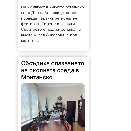
На 22 август в китното романско
село Долна Бешовица ще се
проведе първият регионален
фестивал „Сирене и занаяти“.
Събитието е под патронажа на
кмета Ангел Ангелов и е под
мотото:...
Обсъдиха опазването
на околната среда в
Монтанско