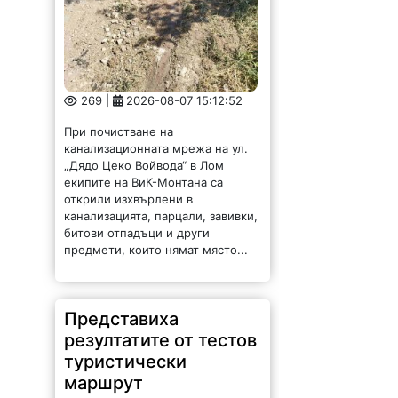
269 |
2026-08-07 15:12:52
При почистване на
канализационната мрежа на ул.
„Дядо Цеко Войвода“ в Лом
екипите на ВиК-Монтана са
открили изхвърлени в
канализацията, парцали, завивки,
битови отпадъци и други
предмети, които нямат място...
Представиха
резултатите от тестов
туристически
маршрут