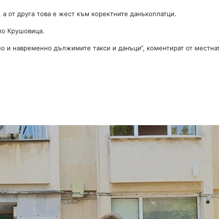
 а от друга това е жест към коректните данъкоплатци.
ло Крушовица.
но и навременно дължимите такси и данъци“, коментират от местна