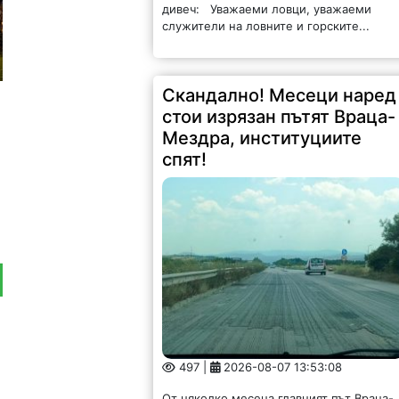
дивеч: Уважаеми ловци, уважаеми
служители на ловните и горските...
Скандално! Месеци наред
стои изрязан пътят Враца-
Мездра, институциите
спят!
497 |
2026-08-07 13:53:08
От няколко месеца главният път Враца-