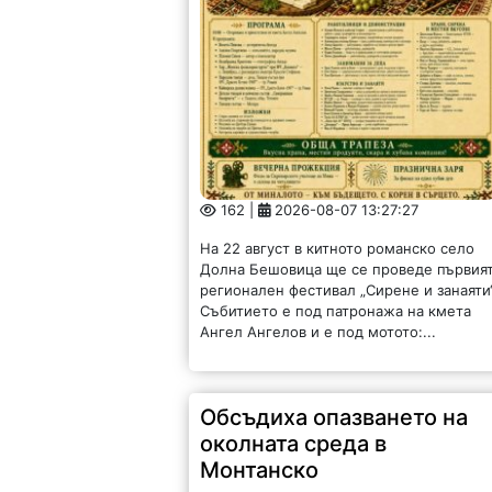
162 |
2026-08-07 13:27:27
На 22 август в китното романско село
Долна Бешовица ще се проведе първия
регионален фестивал „Сирене и занаяти“
Събитието е под патронажа на кмета
Ангел Ангелов и е под мотото:...
Обсъдиха опазването на
околната среда в
Монтанско