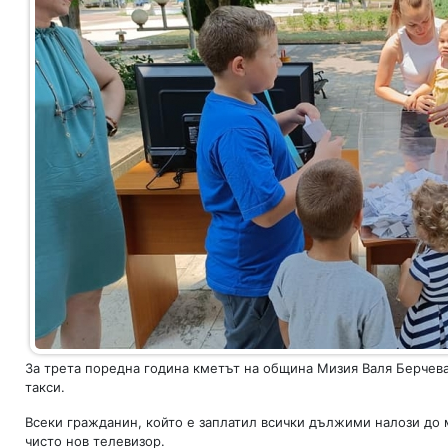
За трета поредна година кметът на община Мизия Валя Берчева
такси.
Всеки гражданин, който е заплатил всички дължими налози до м
чисто нов телевизор.