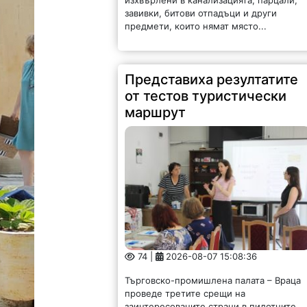
завивки, битови отпадъци и други
предмети, които нямат място...
Представиха резултатите
от тестов туристически
маршрут
74 |
2026-08-07 15:08:36
Търговско-промишлена палата – Враца
проведе третите срещи на
заинтересованите страни в пилотните