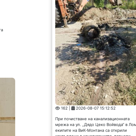
та
162 |
2026-08-07 15:12:52
При почистване на канализационната
мрежа на ул. „Дядо Цеко Войвода“ в Ло
екипите на ВиК-Монтана са открили
изхвърлени в канализацията, парцали,