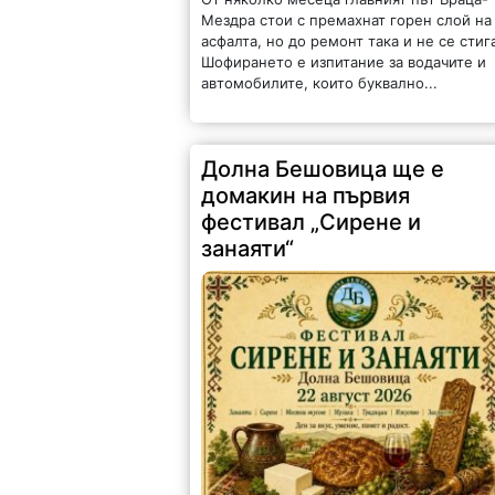
Мездра стои с премахнат горен слой на
асфалта, но до ремонт така и не се стиг
Шофирането е изпитание за водачите и
автомобилите, които буквално...
Долна Бешовица ще е
домакин на първия
фестивал „Сирене и
занаяти“