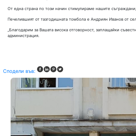
От една страна по този начин стимулираме нашите съграждани,
Печелившият от тазгодишната томбола е Андриян Иванов от се
„Благодарим за Вашата висока отговорност, заплащайки съвест
администрация.
Сподели във: