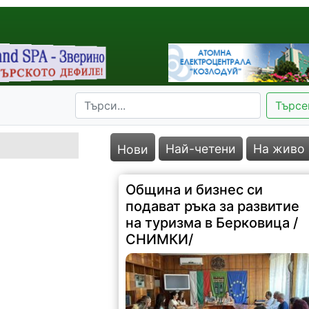
Търсе
Най-четени
На живо
Нови
Община и бизнес си
подават ръка за развитие
на туризма в Берковица /
СНИМКИ/