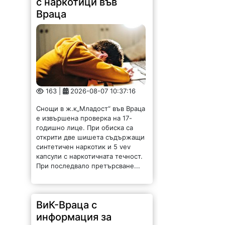
с наркотици във
Враца
163 |
2026-08-07 10:37:16
Снощи в ж.к„Младост“ във Враца
е извършена проверка на 17-
годишно лице. При обиска са
открити две шишета съдържащи
синтетичен наркотик и 5 vev
капсули с наркотичната течност.
При последвало претърсване...
ВиК-Враца с
информация за