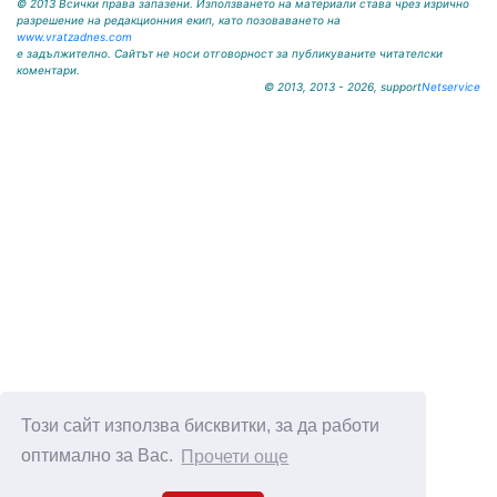
© 2013 Всички права запазени. Използването на материали става чрез изрично
разрешение на редакционния екип, като позоваването на
www.vratzadnes.com
е задължително. Сайтът не носи отговорност за публикуваните читателски
коментари.
© 2013, 2013 - 2026, support
Netservice
Този сайт използва бисквитки, за да работи
оптимално за Вас.
Прочети още