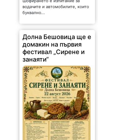
Шофирането е изпитание за
водачите и автомобилите, които
буквално...
Долна Бешовица ще е
домакин на първия
фестивал „Сирене и
занаяти“