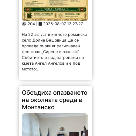
204 |
2026-08-07 13:27:27
На 22 август в китното романско
село Долна Бешовица ще се
проведе първият регионален
фестивал „Сирене и занаяти“.
Събитието е под патронажа на
кмета Ангел Ангелов и е под
мотото:...
Обсъдиха опазването
на околната среда в
Монтанско