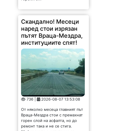
Скандално! Месеци
наред стои изрязан
пътят Враца-Мездра,
институциите спят!
736 |
2026-08-07 13:53:08
От няколко месеца главният път
Враца-Мездра стои с премахнат
горен слой на асфалта, но до
ремонт така и не се стига.