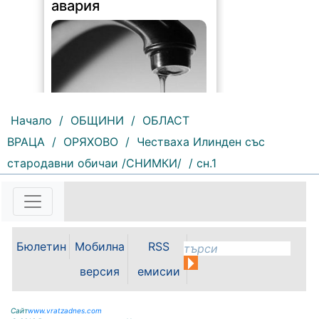
авария
Начало
/
ОБЩИНИ
/
ОБЛАСТ
ВРАЦА
/
ОРЯХОВО
/
Честваха Илинден със
191 |
2026-08-07 10:31:48
стародавни обичаи /СНИМКИ/
/ сн.1
"Водоснабдяване и канализация“
ООД – Враца уведомява своите
потребители, че поради
възникнала аварийна ситуация е
спряно водоподаването в
ул."Никола Вапцаров" днес
Бюлетин
Мобилна
RSS
07.08.2026г. до отстраняване на
аварията. Тел.: 092 66 11 19 Тел.:
версия
емисии
0889 316...
Сайт
www.vratzadnes.com