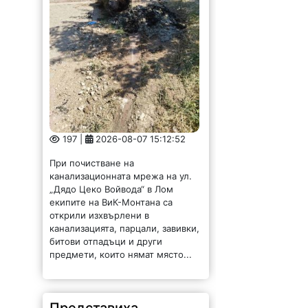
197 |
2026-08-07 15:12:52
При почистване на
канализационната мрежа на ул.
„Дядо Цеко Войвода“ в Лом
екипите на ВиК-Монтана са
открили изхвърлени в
канализацията, парцали, завивки,
битови отпадъци и други
предмети, които нямат място...
Представиха