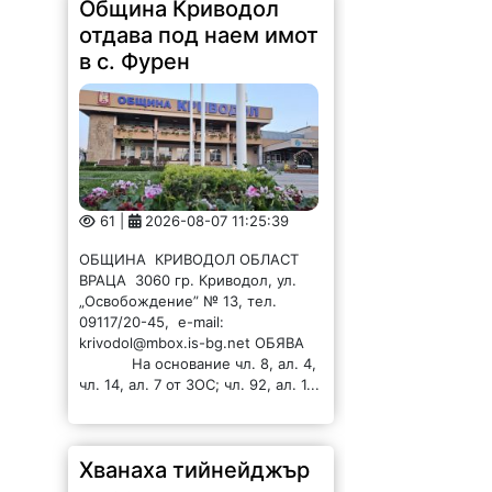
Община Криводол
отдава под наем имот
в с. Фурен
61 |
2026-08-07 11:25:39
ОБЩИНА КРИВОДОЛ ОБЛАСТ
ВРАЦА 3060 гр. Криводол, ул.
„Освобождение” № 13, тел.
09117/20-45, e-mail:
krivodol@mbox.is-bg.net ОБЯВА
На основание чл. 8, ал. 4,
чл. 14, ал. 7 от ЗОС; чл. 92, ал. 1...
Хванаха тийнейджър