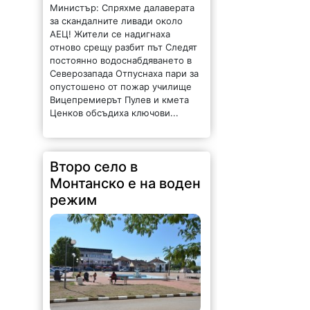
Министър: Спряхме далаверата
за скандалните ливади около
АЕЦ! Жители се надигнаха
отново срещу разбит път Следят
постоянно водоснабдяването в
Северозапада Отпуснаха пари за
опустошено от пожар училище
Вицепремиерът Пулев и кмета
Ценков обсъдиха ключови...
Второ село в
Монтанско е на воден
режим