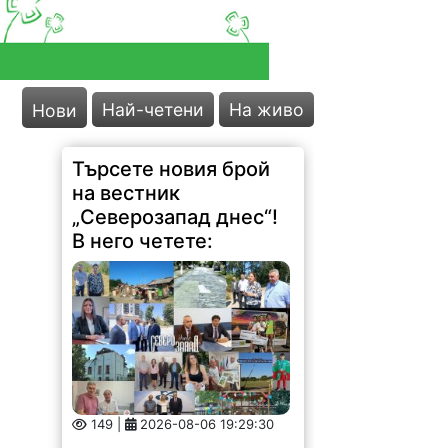
Най-четени
На живо
Нови
Търсете новия брой
на вестник
„Северозапад днес“!
В него четете:
149 |
2026-08-06 19:29:30