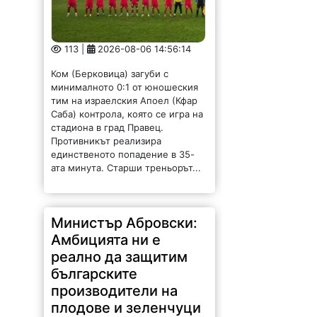
113 |
2026-08-06 14:56:14
Ком (Берковица) загуби с
минималното 0:1 от юношеския
тим на израелския Апоел (Кфар
Саба) контрола, която се игра на
стадиона в град Правец.
Противникът реализира
единственото попадение в 35-
ата минута. Старши треньорът...
Министър Абровски:
Амбицията ни е
реално да защитим
българските
производители на
плодове и зеленчуци