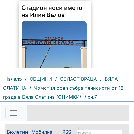
Стадион носи името
на Илия Вълов
Начало
/
ОБЩИНИ
/
ОБЛАСТ ВРАЦА
/
БЯЛА
СЛАТИНА
/
Чомстил open събра тенисисти от 18
152 |
2026-08-06 09:55:43
града в Бяла Слатина /СНИМКИ/
/ сн.7
С футболна среща между
юношеските отбори на "Мизия" /
Кнежа/ и "Ботев" /Враца/ ще
бъде открит градския стадион в
Кнежа. Спортното съоръжение
Бюлетин
Мобилна
RSS