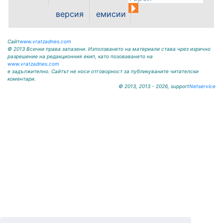
носи името на легендарния
вратар от близкото минало
версия
емисии
Илия...
Сайт
www.vratzadnes.com
© 2013 Всички права запазени. Използването на материали става чрез изрично
разрешение на редакционния екип, като позоваването на
www.vratzadnes.com
е задължително. Сайтът не носи отговорност за публикуваните читателски
коментари.
© 2013, 2013 - 2026, support
Netservice