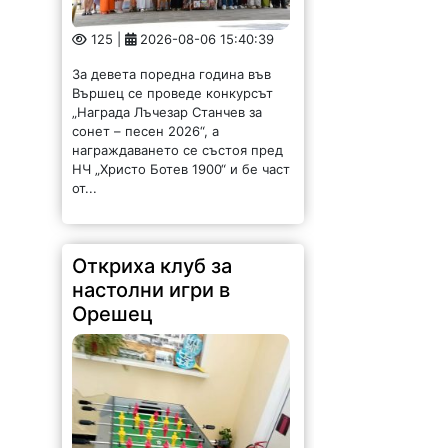
125 |
2026-08-06 15:40:39
За девета поредна година във
Вършец се проведе конкурсът
„Награда Лъчезар Станчев за
сонет – песен 2026“, а
награждаването се състоя пред
НЧ „Христо Ботев 1900“ и бе част
от...
Откриха клуб за
настолни игри в
Орешец