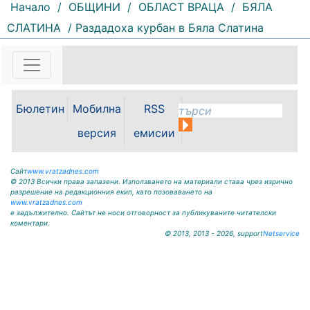
Начало
/
ОБЩИНИ
/
ОБЛАСТ ВРАЦА
/
БЯЛА
СЛАТИНА
/ Раздадоха курбан в Бяла Слатина
75 |
2026-08-07 09:25:36
Песни, танци, пъстри носии и
традиционни вкусове събраха
жители и гости на общината във
Бюлетин
Мобилна
RSS
фолклорната вечер на Панаирни
дни – Мизия 2026. Читалища и
версия
емисии
пенсионерски клубове
представиха богата кулинарна
палитра от...
Сайт
www.vratzadnes.com
© 2013 Всички права запазени. Използването на материали става чрез изрично
разрешение на редакционния екип, като позоваването на
www.vratzadnes.com
е задължително. Сайтът не носи отговорност за публикуваните читателски
коментари.
© 2013, 2013 - 2026, support
Netservice