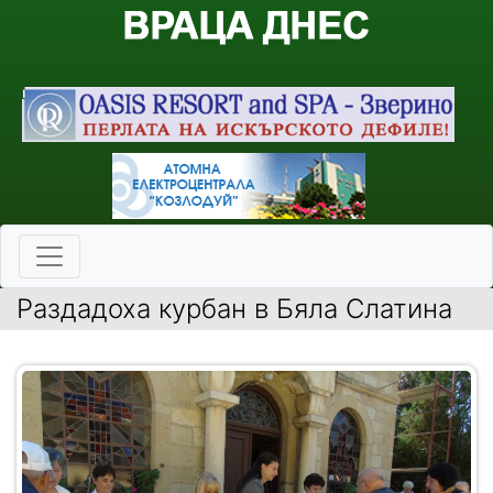
Раздадоха курбан в Бяла Слатина