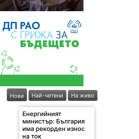
Най-четени
На живо
Нови
Енергийният
министър: България
има рекорден износ
на ток