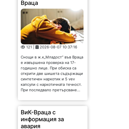
Враца
121 |
2026-08-07 10:37:16
Снощи в ж.к„Младост“ във Враца
е извършена проверка на 17-
годишно лице. При обиска са
открити две шишета съдържащи
синтетичен наркотик и 5 vev
капсули с наркотичната течност.
При последвало претърсване...
ВиК-Враца с
информация за
авария