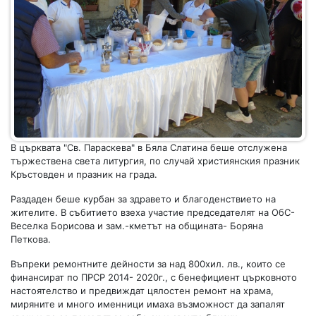
В църквата "Св. Параскева" в Бяла Слатина беше отслужена
тържествена света литургия, по случай християнския празник
Кръстовден и празник на града.
Раздаден беше курбан за здравето и благоденствието на
жителите. В събитието взеха участие председателят на ОбС-
Веселка Борисова и зам.-кметът на общината- Боряна
Петкова.
Въпреки ремонтните дейности за над 800хил. лв., които се
финансират по ПРСР 2014- 2020г., с бенефициент църковното
настоятелство и предвиждат цялостен ремонт на храма,
миряните и много именници имаха възможност да запалят