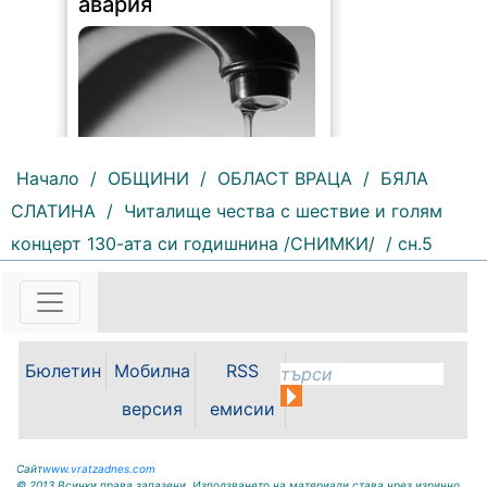
авария
Начало
/
ОБЩИНИ
/
ОБЛАСТ ВРАЦА
/
БЯЛА
СЛАТИНА
/
Читалище чества с шествие и голям
207 |
2026-08-07 10:31:48
концерт 130-ата си годишнина /СНИМКИ/
/ сн.5
"Водоснабдяване и канализация“
ООД – Враца уведомява своите
потребители, че поради
възникнала аварийна ситуация е
спряно водоподаването в
ул."Никола Вапцаров" днес
Бюлетин
Мобилна
RSS
07.08.2026г. до отстраняване на
аварията. Тел.: 092 66 11 19 Тел.:
версия
емисии
0889 316...
Сайт
www.vratzadnes.com
© 2013 Всички права запазени. Използването на материали става чрез изрично