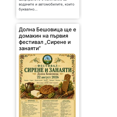
водачите и автомобилите, които
буквално...
Долна Бешовица ще е
домакин на първия
фестивал „Сирене и
занаяти“