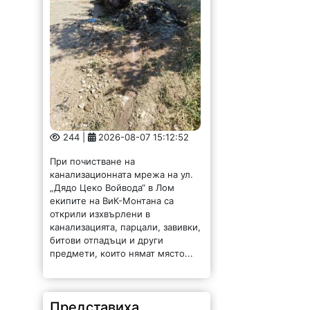
244 |
2026-08-07 15:12:52
При почистване на
канализационната мрежа на ул.
„Дядо Цеко Войвода“ в Лом
екипите на ВиК-Монтана са
открили изхвърлени в
канализацията, парцали, завивки,
битови отпадъци и други
предмети, които нямат място...
Представиха