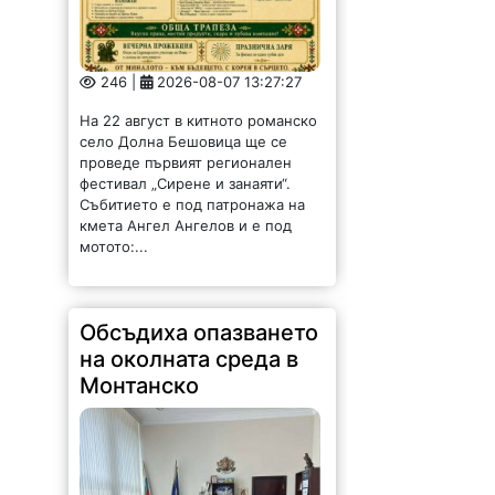
246 |
2026-08-07 13:27:27
На 22 август в китното романско
село Долна Бешовица ще се
проведе първият регионален
фестивал „Сирене и занаяти“.
Събитието е под патронажа на
кмета Ангел Ангелов и е под
мотото:...
Обсъдиха опазването
на околната среда в
Монтанско