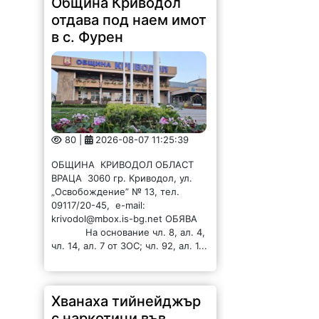
Община Криводол
отдава под наем имот
в с. Фурен
80 |
2026-08-07 11:25:39
ОБЩИНА КРИВОДОЛ ОБЛАСТ
ВРАЦА 3060 гр. Криводол, ул.
„Освобождение” № 13, тел.
09117/20-45, e-mail:
krivodol@mbox.is-bg.net ОБЯВА
На основание чл. 8, ал. 4,
чл. 14, ал. 7 от ЗОС; чл. 92, ал. 1...
Хванаха тийнейджър
с наркотици във