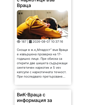
Враца
187 |
2026-08-07 10:37:16
Снощи в ж.к„Младост“ във Враца
е извършена проверка на 17-
годишно лице. При обиска са
открити две шишета съдържащи
синтетичен наркотик и 5 vev
капсули с наркотичната течност.
При последвало претърсване...
ВиК-Враца с
информация за