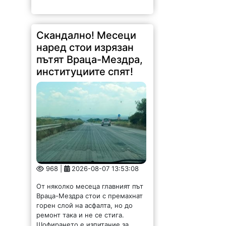
Скандално! Месеци
наред стои изрязан
пътят Враца-Мездра,
институциите спят!
968 |
2026-08-07 13:53:08
От няколко месеца главният път
Враца-Мездра стои с премахнат
горен слой на асфалта, но до
ремонт така и не се стига.
Шофирането е изпитание за