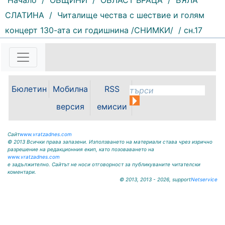
Начало
/
ОБЩИНИ
/
ОБЛАСТ ВРАЦА
/
БЯЛА
СЛАТИНА
/
Читалище чества с шествие и голям
концерт 130-ата си годишнина /СНИМКИ/
/ сн.17
108 |
2026-08-07 11:27:20
ОБЩИНА КРИВОДОЛ ОБЛАСТ
ВРАЦА 3060 гр. Криводол,
ул.”Освобождение”№ 13, тел.
09117 / 20-45, e-mail:
Бюлетин
Мобилна
RSS
krivodol@dir.bg ОБЯВА На
основание чл. 8, ал. 4, чл. 14, ал.
версия
емисии
7 от ЗОС; чл. 92, ал. 1...
Сайт
www.vratzadnes.com
© 2013 Всички права запазени. Използването на материали става чрез изрично
разрешение на редакционния екип, като позоваването на
www.vratzadnes.com
е задължително. Сайтът не носи отговорност за публикуваните читателски
коментари.
© 2013, 2013 - 2026, support
Netservice