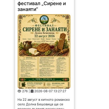
фестивал „Сирене и
занаяти“
276 |
2026-08-07 13:27:27
На 22 август в китното романско
село Долна Бешовица ще се
проведе първият регионален