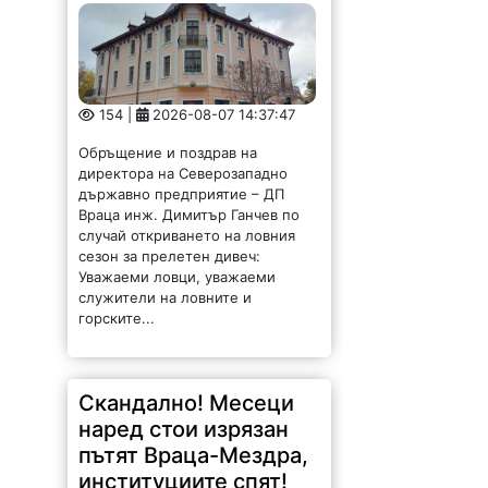
154 |
2026-08-07 14:37:47
Обръщение и поздрав на
директора на Северозападно
държавно предприятие – ДП
Враца инж. Димитър Ганчев по
случай откриването на ловния
сезон за прелетен дивеч:
Уважаеми ловци, уважаеми
служители на ловните и
горските...
Скандално! Месеци
наред стои изрязан
пътят Враца-Мездра,
институциите спят!