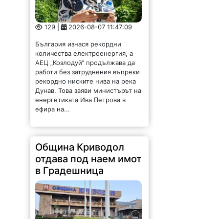
129 |
2026-08-07 11:47:09
България изнася рекордни
количества електроенергия, а
АЕЦ „Козлодуй“ продължава да
работи без затруднения въпреки
рекордно ниските нива на река
Дунав. Това заяви министърът на
енергетиката Ива Петрова в
ефира на...
Община Криводол
отдава под наем имот
в Градешница