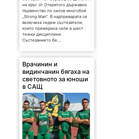
на кръг от Откритото държавно
първенство по силов многобой
„Strong Man“. В надпреварата се
включиха седем състезатели,
които премериха сили в шест
тежки дисциплини.
Състезанието бе...
Врачинин и
видинчанин бягаха на
световното за юноши
в САЩ