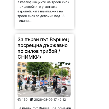
в квалификациите на троен скок
при девойките участваха
европейската шампионка на
троен скок за девойки под 18
години...
За първи път Вършец
посрещна държавно
по силов трибой /
СНИМКИ/
130 |
2026-08-09 17:42:12
За първи път Вършец бе домакин