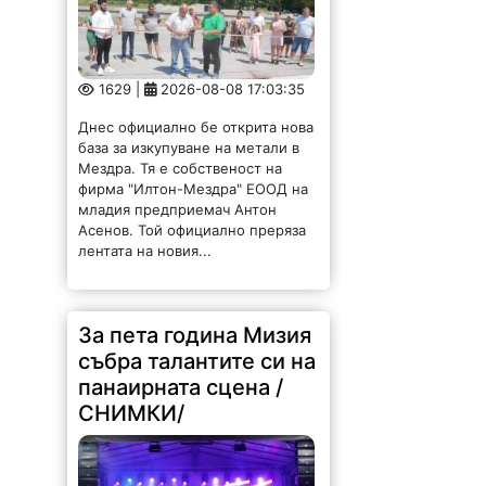
1629 |
2026-08-08 17:03:35
Днес официално бе открита нова
база за изкупуване на метали в
Мездра. Тя е собственост на
фирма "Илтон-Мездра" ЕООД на
младия предприемач Антон
Асенов. Той официално преряза
лентата на новия...
За пета година Мизия
събра талантите си на
панаирната сцена /
СНИМКИ/