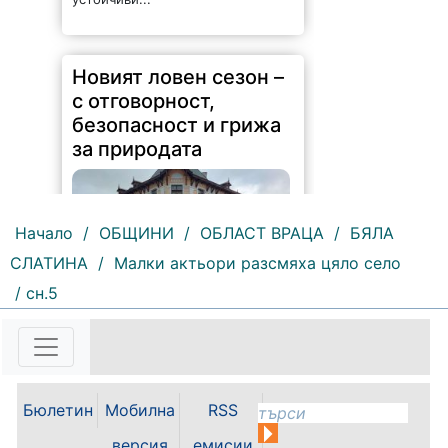
Новият ловен сезон –
с отговорност,
безопасност и грижа
за природата
Начало
/
ОБЩИНИ
/
ОБЛАСТ ВРАЦА
/
БЯЛА
СЛАТИНА
/
Малки актьори разсмяха цяло село
239 |
2026-08-07 14:37:47
/ сн.5
Обръщение и поздрав на
директора на Северозападно
държавно предприятие – ДП
Враца инж. Димитър Ганчев по
случай откриването на ловния
сезон за прелетен дивеч:
Бюлетин
Мобилна
RSS
Уважаеми ловци, уважаеми
служители на ловните и
версия
емисии