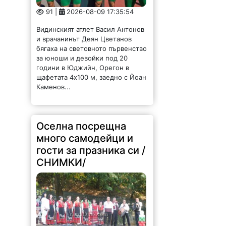
91 |
2026-08-09 17:35:54
Видинският атлет Васил Антонов
и врачанинът Деян Цветанов
бягаха на световното първенство
за юноши и девойки под 20
години в Юджийн, Орегон в
щафетата 4х100 м, заедно с Йоан
Каменов...
Оселна посрещна
много самодейци и
гости за празника си /
СНИМКИ/