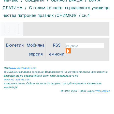
Начало
/
ОБЩИНИ
/
ОБЛАСТ ВРАЦА
/
БЯЛА
СЛАТИНА
/
С голям концерт търнавското училище
чества патронен празник /СНИМКИ/
/ сн.4
112 |
2026-08-07 11:27:20
ОБЩИНА КРИВОДОЛ ОБЛАСТ
ВРАЦА 3060 гр. Криводол,
ул.”Освобождение”№ 13, тел.
09117 / 20-45, e-mail:
Бюлетин
Мобилна
RSS
krivodol@dir.bg ОБЯВА На
основание чл. 8, ал. 4, чл. 14, ал.
версия
емисии
7 от ЗОС; чл. 92, ал. 1...
Сайт
www.vratzadnes.com
© 2013 Всички права запазени. Използването на материали става чрез изрично
разрешение на редакционния екип, като позоваването на
www.vratzadnes.com
е задължително. Сайтът не носи отговорност за публикуваните читателски
коментари.
© 2013, 2013 - 2026, support
Netservice