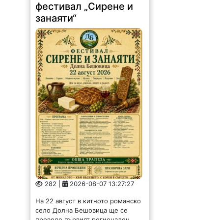
фестивал „Сирене и
занаяти“
282 |
2026-08-07 13:27:27
На 22 август в китното романско
село Долна Бешовица ще се
проведе първият регионален