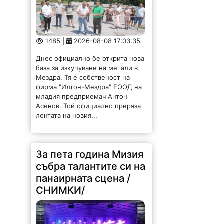
1485 |
2026-08-08 17:03:35
Днес официално бе открита нова
база за изкупуване на метали в
Мездра. Тя е собственост на
фирма "Илтон-Мездра" ЕООД на
младия предприемач Антон
Асенов. Той официално преряза
лентата на новия...
За пета година Мизия
събра талантите си на
панаирната сцена /
СНИМКИ/