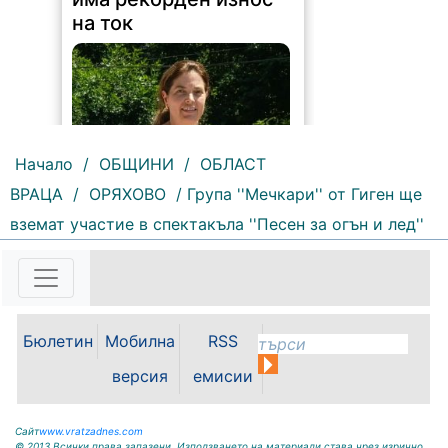
на ток
Начало
/
ОБЩИНИ
/
ОБЛАСТ
ВРАЦА
/
ОРЯХОВО
/ Група ''Мечкари'' от Гиген ще
171 |
2026-08-07 11:47:09
вземат участие в спектакъла ''Песен за огън и лед''
България изнася рекордни
количества електроенергия, а
АЕЦ „Козлодуй“ продължава да
работи без затруднения въпреки
рекордно ниските нива на река
Бюлетин
Мобилна
RSS
Дунав. Това заяви министърът на
енергетиката Ива Петрова в
версия
емисии
ефира на...
Сайт
www.vratzadnes.com
© 2013 Всички права запазени. Използването на материали става чрез изрично