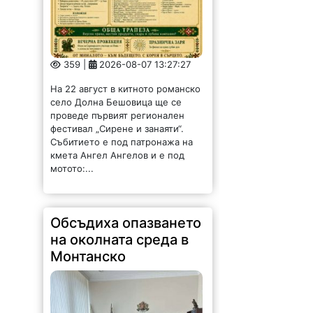
359 |
2026-08-07 13:27:27
На 22 август в китното романско
село Долна Бешовица ще се
проведе първият регионален
фестивал „Сирене и занаяти“.
Събитието е под патронажа на
кмета Ангел Ангелов и е под
мотото:...
Обсъдиха опазването
на околната среда в
Монтанско