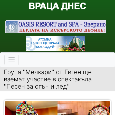
Група ''Мечкари'' от Гиген ще
вземат участие в спектакъла
''Песен за огън и лед''