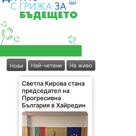
Най-четени
На живо
Нови
Светла Кирова стана
председател на
Прогресивна
България в Хайредин