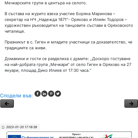
Мечкарските групи в центъра на селото.
В състава на журито взеха участие Боряна Маринова –
секретар на НЧ „Надежда 1871“- Оряхово и Илиян Тодоров –
художествен ръководител на танцовите състави в Оряховското
читалище.
Празникът в с. Гиген и младите участници са доказателство, че
традициите са живи.
Домакини и гости се разделиха с думите: „Доскоро гостуване
на най-добрата група „Мечкари“ от село Гиген в Оряхово на 27
януари, площад Дико Илиев от 17:30 часа.“
Сподели във:
2023-01-20 17:16:39