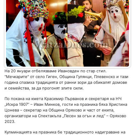
На 20 януари отбелязваме Ивановден по стар стил.
"Мечкарите" от село Гиген, Община Гулянци, Плевенско и тази
година спазиха традицията от ранни зори да обикалят домове
и семейства, за да прогонят злите сили.
По покана на кмета Красимир Първанов и секретаря на НЧ
„Искра 1907“ – Иван Минков, гости на празника бяха Христина
Цонева – секретар на Община Оряхово и част от екипа,
организатори на Спектакъла „Песен за огън и лед“ – Оряхово
2023.
Кулминацията на празника бе традиционното надиграване на