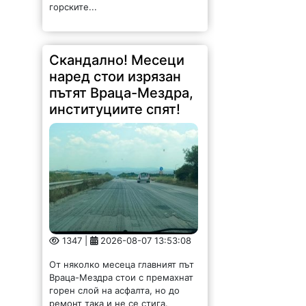
горските...
Скандално! Месеци
наред стои изрязан
пътят Враца-Мездра,
институциите спят!
1347 |
2026-08-07 13:53:08
От няколко месеца главният път
Враца-Мездра стои с премахнат
горен слой на асфалта, но до
ремонт така и не се стига.