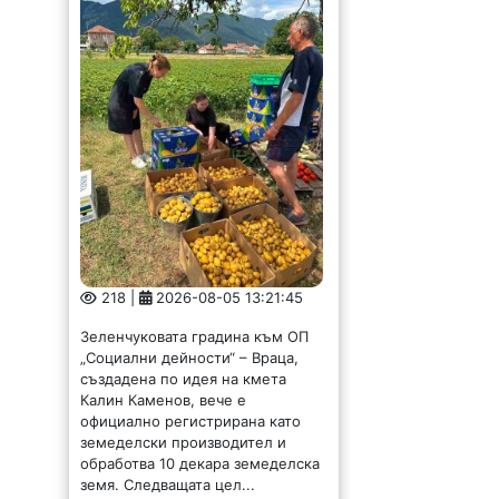
218 |
2026-08-05 13:21:45
Зеленчуковата градина към ОП
„Социални дейности“ – Враца,
създадена по идея на кмета
Калин Каменов, вече е
официално регистрирана като
земеделски производител и
обработва 10 декара земеделска
земя. Следващата цел...