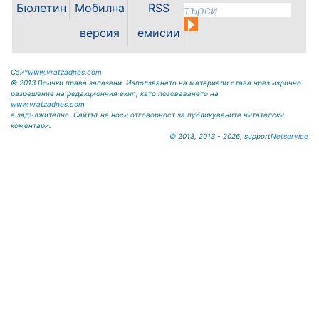
Бюлетин
Мобилна
RSS
звучене и български фолклор,
MONA запали сърцата...
версия
емисии
Сайт
www.vratzadnes.com
© 2013 Всички права запазени. Използването на материали става чрез изрично
разрешение на редакционния екип, като позоваването на
www.vratzadnes.com
е задължително. Сайтът не носи отговорност за публикуваните читателски
коментари.
© 2013, 2013 - 2026, support
Netservice