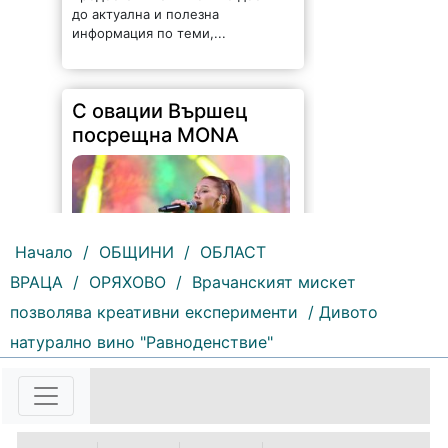
до актуална и полезна
информация по теми,...
С овации Вършец
посрещна MONA
Начало
/
ОБЩИНИ
/
ОБЛАСТ
ВРАЦА
/
ОРЯХОВО
/
Врачанският мискет
140 |
2026-08-05 09:30:06
позволява креативни експерименти
/ Дивото
натурално вино "Равноденствие"
Вършец посрещна с бурни
овации новата звезда на
българската музика – MONA. Със
своята енергия, силно сценично
присъствие и неповторимо
съчетание на съвременно