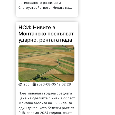
регионалното развитие и
благоустройството. Нивата на...
НСИ: Нивите в
Монтанско поскъпват
ударно, рентата пада
255 |
2026-08-05 12:02:28
През миналата година средната
цена на сделките с ниви в област
Монтана възлиза на 1 963 лв. за
един декар, като бележи ръст от
9.1% спрямо 2024 година, сочат