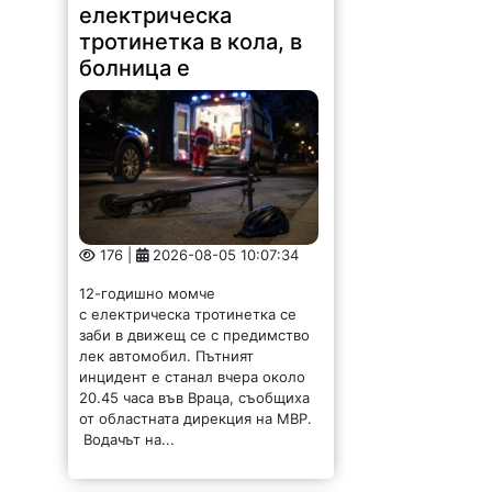
електрическа
тротинетка в кола, в
болница е
176 |
2026-08-05 10:07:34
12-годишно момче
с електрическа тротинетка се
заби в движещ се с предимство
лек автомобил. Пътният
инцидент е станал вчера около
20.45 часа във Враца, съобщиха
от областната дирекция на МВР.
Водачът на...