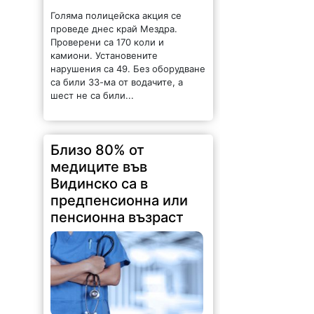
Голяма полицейска акция се
проведе днес край Мездра.
Проверени са 170 коли и
камиони. Установените
нарушения са 49. Без оборудване
са били 33-ма от водачите, а
шест не са били...
Близо 80% от
медиците във
Видинско са в
предпенсионна или
пенсионна възраст