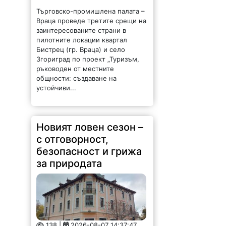
Новият ловен сезон –
с отговорност,
безопасност и грижа
за природата
138 |
2026-08-07 14:37:47
Обръщение и поздрав на
директора на Северозападно
държавно предприятие – ДП
Враца инж. Димитър Ганчев по
случай откриването на ловния
сезон за прелетен дивеч:
Уважаеми ловци, уважаеми
служители на ловните и
горските...