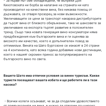
- За първи път сме обнадеждени, че въпреки Дон
Кихотовската ни борба за налагане на страната ни като
производител на качествени вина, без никаква помощ от
държавата, се отваря прозорец за нови възможности.
Увеличаващите се цени за транспорт накараха дистрибуторите
да търсят вина от близкото обкръжение, така че шансовете за
увеличаване на експорта търпят развитие в положителен
тренд. Също така новата генерация вино-консуматори няма
предубеждения към българските вина и ги оценява за
високото им качество, което е допълнителен повод за
оптимизъм. Вината на Шато Бургозоне се изнасят в 24 страни
на 4 континента, като всяка година добавяме нови дестинации,
което е нашият скромен принос за популяризирането на
българското вино по света.
Вашето Шато има отлични условия за винен туризъм. Какви
туристи посещават вашата избата и ще работите ли в тази
насока?
- Всички колеги осъзнават, че за да споделим удоволствието
от превъзходните ни вина, е нужно да отворим по-широко