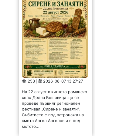
253 |
2026-08-07 13:27:27
На 22 август в китното романско
село Долна Бешовица ще се
проведе първият регионален
фестивал „Сирене и занаяти“.
Събитието е под патронажа на
кмета Ангел Ангелов и е под
мотото:...
Обсъдиха опазването
на околната среда в
Монтанско