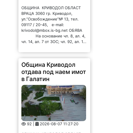
отдава под наем имот
в Галатин
92 |
2026-08-07 11:27:20
ОБЩИНА КРИВОДОЛ ОБЛАСТ
ВРАЦА 3060 гр. Криводол,
ул.”Освобождение”№ 13, тел.
09117 / 20-45, e-mail:
krivodol@dir.bg ОБЯВА На
основание чл. 8, ал. 4, чл. 14, ал.
7 от ЗОС; чл. 92, ал. 1...
Община Криводол
отдава под наем имот