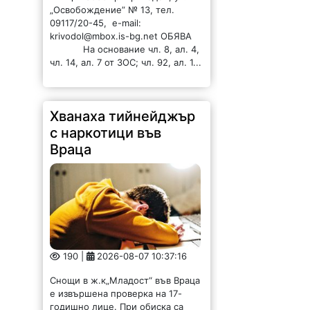
190 |
2026-08-07 10:37:16
Снощи в ж.к„Младост“ във Враца
е извършена проверка на 17-
годишно лице. При обиска са
открити две шишета съдържащи
синтетичен наркотик и 5 vev
капсули с наркотичната течност.
При последвало претърсване...
ВиК-Враца с
информация за
авария