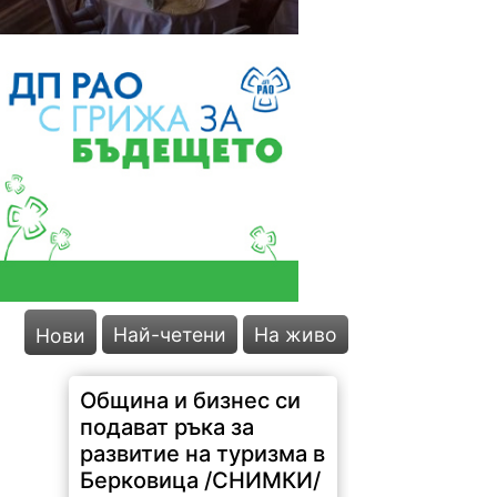
Община и бизнес си
подават ръка за
развитие на туризма в
Берковица /СНИМКИ/
Най-четени
На живо
Нови
179 |
2026-08-07 15:48:50
На 7 август 2026 г. се проведе