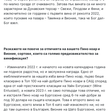
по-малко грозде от очакваното. Затова пък вината са ни много
характерни за Дунавския тероар – Свежи, Плодови и Фини, и
изключително се гордеем с първите вина от реколта 2022,
които пускаме на пазара – Тамянка и Вионие, така че Бог дал-
Бог взел.
Разкажете ни повече за отличията на вашето Пино ноар и
Вионие, сортове, които са голямо предизвикателство за
винификация?
- Изминалата 2022 г. и началото на новата календарна година
ни поднесе радостна, но и заслуженa награда. Едно от
емблематичните за нашата изба вина-Пино ноар, първо беше
класирано в Топ 100 на най-добрите Пино ноари в САЩ според
една от най-престижните класации на Уайн Ентусиаст (Wine
Entusiast), а новата 2023 г. не само потвърди това отличие, но
и изстреля Пино ноар на Бургозоне сред 6-те най-добри за
под 30 долара на същата класация. Това е второто вино на
Бургозоне, което влиза в Топ 6 като най-изнасяното ни, но не
до там оценено в България, Вионие на Шато Бургозоне, което