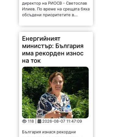
118 |
2026-08-07 11:47:09
България изнася рекордни
количества електроенергия, а
АЕЦ „Козлодуй“ продължава да
работи без затруднения въпреки
рекордно ниските нива на река
Дунав. Това заяви министърът на
енергетиката Ива Петрова в
ефира на...
Община Криводол
отдава под наем имот