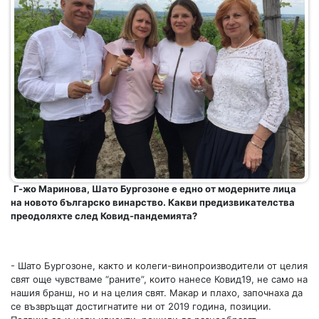
Г-жо Маринова, Шато Бургозоне е едно от модерните лица
на новото българско винарство. Какви предизвикателства
преодоляхте след Ковид-пандемията?
- Шато Бургозоне, както и колеги-винопроизводители от целия
свят още чувстваме “раните”, които нанесе Ковид19, не само на
нашия бранш, но и на целия свят. Макар и плахо, започнаха да
се възвръщат достигнатите ни от 2019 година, позиции.