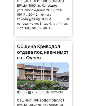
в с. Фурен
85 |
2026-08-07 11:25:39
ОБЩИНА КРИВОДОЛ ОБЛАСТ
ВРАЦА 3060 гр. Криводол, ул.
„Освобождение” № 13, тел.
09117/20-45, e-mail:
krivodol@mbox.is-bg.net ОБЯВА
На основание чл. 8, ал. 4,
чл. 14, ал. 7 от ЗОС; чл. 92, ал. 1...
Хванаха тийнейджър
с наркотици във
Враца