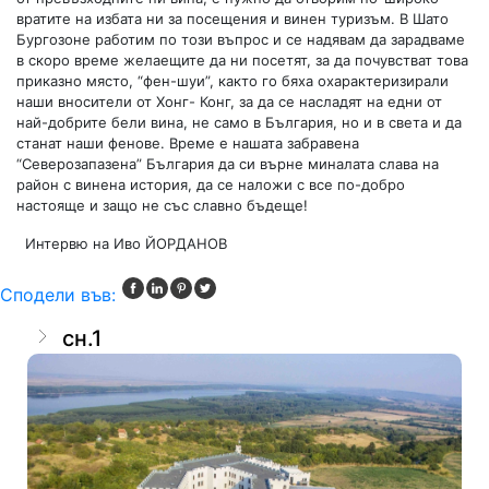
вратите на избата ни за посещения и винен туризъм. В Шато
Бургозоне работим по този въпрос и се надявам да зарадваме
в скоро време желаещите да ни посетят, за да почувстват това
приказно място, “фен-шуи”, както го бяха охарактеризирали
наши вносители от Хонг- Конг, за да се насладят на едни от
най-добрите бели вина, не само в България, но и в света и да
станат наши фенове. Време е нашата забравена
“Северозапазена” България да си върне миналата слава на
район с винена история, да се наложи с все по-добро
настояще и защо не със славно бъдеще!
Интервю на Иво ЙОРДАНОВ
Сподели във:
сн.1