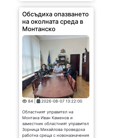
84 |
2026-08-07 13:22:00
Областният управител на
Монтана Иван Каменов и
заместник областният управител
Зорница Михайлова проведоха
работна среща с новоназначения
директор на РИОСВ - Светослав
Илиев. По време на срещата бяха
обсъдени приоритетите в...
Енергийният
министър: България
има рекорден износ
на ток