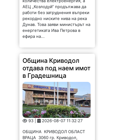
в Градешница
93 |
2026-08-07 11:32:27
ОБЩИНА КРИВОДОЛ ОБЛАСТ
ВРАЦА 3060 гр. Криводол,
ул.”Освобождение”№ 13, тел.
09117 / 20-45, e-mail:
krivodol@mbox.is-bg.net ОБЯВА
На основание чл. 8, ал. 4,
чл. 14, ал. 7 от ЗОС; чл. 92, ал. 1...
Община Криводол
отдава под наем имот
в Ботуня