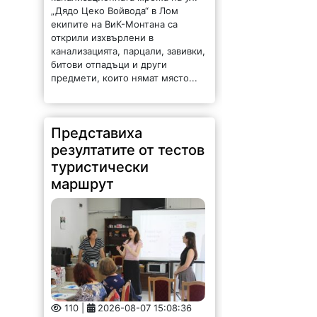
туристически
маршрут
110 |
2026-08-07 15:08:36
Търговско-промишлена палата –
Враца проведе третите срещи на
заинтересованите страни в
пилотните локации квартал
Бистрец (гр. Враца) и село
Згориград по проект „Туризъм,
ръководен от местните
общности: създаване на
устойчиви...