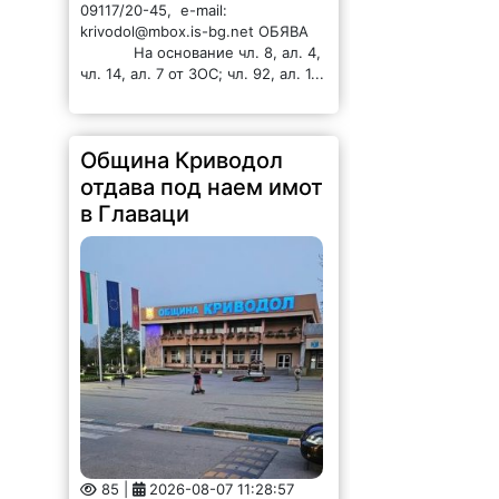
85 |
2026-08-07 11:28:57
ОБЩИНА КРИВОДОЛ ОБЛАСТ
ВРАЦА 3060 гр. Криводол,
ул.”Освобождение”№ 13, тел.
09117 / 20-45, e-mail:
krivodol@mbox.is-bg.net ОБЯВА
На основание чл. 8, ал. 4,
чл. 14, ал. 7 от ЗОС; чл. 92, ал. 1...
Община Криводол