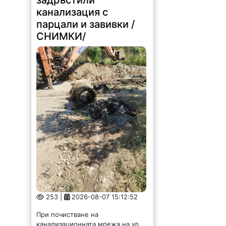
253 |
2026-08-07 15:12:52
При почистване на
канализационната мрежа на ул.
„Дядо Цеко Войвода“ в Лом
екипите на ВиК-Монтана са
открили изхвърлени в
канализацията, парцали, завивки,
битови отпадъци и други
предмети, които нямат място...
Представиха
резултатите от тестов