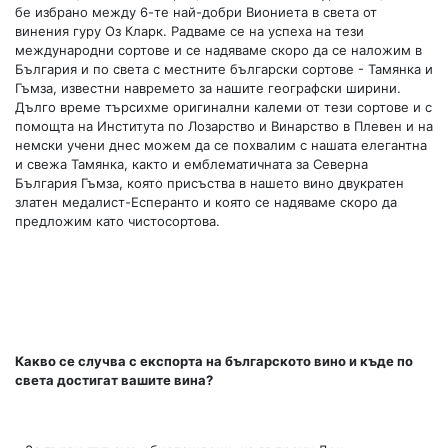
бе избрано между 6-те най-добри Виониета в света от
винения гуру Оз Кларк. Радваме се на успеха на тези
международни сортове и се надяваме скоро да се наложим в
България и по света с местните български сортове - Тамянка и
Гъмза, известни навремето за нашите географски ширини.
Дълго време търсихме оригинални калеми от тези сортове и с
помощта на Института по Лозарство и Винарство в Плевен и на
немски учени днес можем да се похвалим с нашата елегантна
и свежа Тамянка, както и емблематичната за Северна
България Гъмза, която присъства в нашето вино двукратен
златен медалист-Есперанто и която се надяваме скоро да
предложим като чистосортова.
Какво се случва с експорта на българското вино и къде по
света достигат вашите вина?