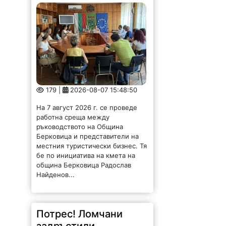
работна среща между
ръководството на Община
Берковица и представители на
местния туристически бизнес. Тя
бе по инициатива на кмета на
община Берковица Радослав
Найденов...
Потрес! Ломчани
задръстили
канализация с
парцали и завивки /
СНИМКИ/