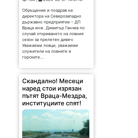
Скандално! Месеци
наред стои изрязан
пътят Враца-Мездра,
институциите спят!
990 |
2026-08-07 13:53:08
От няколко месеца главният път
Враца-Мездра стои с премахнат
горен слой на асфалта, но до
ремонт така и не се стига.
Шофирането е изпитание за
водачите и автомобилите, които
буквално...