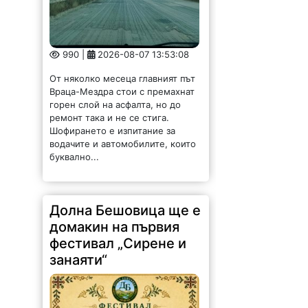
Долна Бешовица ще е
домакин на първия
фестивал „Сирене и
занаяти“