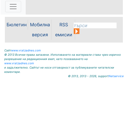
Бюлетин
Мобилна
RSS
версия
емисии
Сайт
www.vratzadnes.com
© 2013 Всички права запазени. Използването на материали става чрез изрично
разрешение на редакционния екип, като позоваването на
www.vratzadnes.com
е задължително. Сайтът не носи отговорност за публикуваните читателски
коментари.
© 2013, 2013 - 2026, support
Netservice