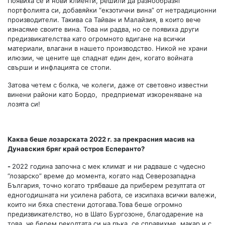
Появиха се и нови клиенти, решили да разнообразят
портфолията си, добавяйки “екзотични вина” от нетрадиционни
производители. Такива са Тайван и Малайзия, в които вече
изнасяме своите вина. Това ни радва, но се появиха други
предизвикателства като огромното вдигане на всички
материали, влагани в нашето производство. Никой не храни
илюзии, че цените ще спаднат един ден, когато войната
свърши и инфлацията се стопи.
Затова четем с болка, че колеги, даже от световно известни
винени райони като Бордо, предприемат изкореняване на
лозята си!
Каква беше лозарската 2022 г. за прекрасния масив на
Дунавския бряг край остров Есперанто?
-
2022 година започна с мек климат и ни радваше с чудесно
“лозарско” време до момента, когато над Северозападна
България, точно когато трябваше да приберем резултата от
едногодишната ни усилена работа, се изсипаха всички валежи,
които ни бяха спестени дотогава.Това беше огромно
предизвикателство, но в Шато Бургозоне, благодарение на
това, че берем реколтата си на ръка, се справихме, макар и с