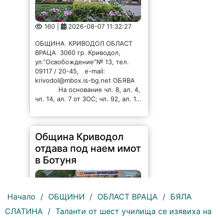
160 |
2026-08-07 11:32:27
ОБЩИНА КРИВОДОЛ ОБЛАСТ
ВРАЦА 3060 гр. Криводол,
ул.”Освобождение”№ 13, тел.
09117 / 20-45, e-mail:
krivodol@mbox.is-bg.net ОБЯВА
На основание чл. 8, ал. 4,
чл. 14, ал. 7 от ЗОС; чл. 92, ал. 1...
Община Криводол
отдава под наем имот
в Ботуня
Начало
/
ОБЩИНИ
/
ОБЛАСТ ВРАЦА
/
БЯЛА
СЛАТИНА
/
Таланти от шест училища се изявиха на