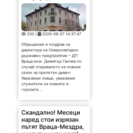
200 |
2026-08-07 14:37:47
Обръщение и поздрав на
директора на Северозападно
държавно предприятие – ДП
Враца инж. Димитър Ганчев по
случай откриването на ловния
сезон за прелетен дивеч:
Уважаеми ловци, уважаеми
служители на ловните и
горските...
Скандално! Месеци
наред стои изрязан
пътят Враца-Мездра,