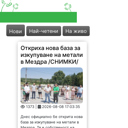
Най-четени
На живо
Нови
Откриха нова база за
изкупуване на метали
в Мездра /СНИМКИ/
1373 |
2026-08-08 17:03:35
Днес официално бе открита нова
база за изкупуване на метали в
Мездра. Тя е собственост на