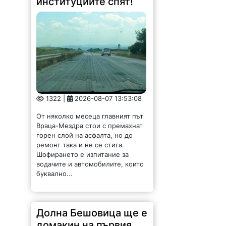
институциите спят!
1322 |
2026-08-07 13:53:08
От няколко месеца главният път
Враца-Мездра стои с премахнат
горен слой на асфалта, но до
ремонт така и не се стига.
Шофирането е изпитание за
водачите и автомобилите, които
буквално...
Долна Бешовица ще е
домакин на първия