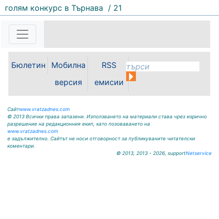
голям конкурс в Търнава
/ 21
164 |
2026-08-07 11:30:54
ОБЩИНА КРИВОДОЛ ОБЛАСТ
ВРАЦА 3060 гр. Криводол, ул.
„Освобождение” № 13, тел.
09117/20-45, e-mail:
Бюлетин
Мобилна
RSS
krivodol@mbox.is-bg.net ОБЯВА
На основание чл. 8, ал. 4,
версия
емисии
чл. 14, ал. 7 от ЗОС; чл. 92, ал. 1...
Сайт
www.vratzadnes.com
© 2013 Всички права запазени. Използването на материали става чрез изрично
разрешение на редакционния екип, като позоваването на
www.vratzadnes.com
е задължително. Сайтът не носи отговорност за публикуваните читателски
коментари.
© 2013, 2013 - 2026, support
Netservice