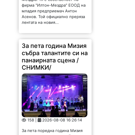
фирма "Илтон-Мездра" ЕООД на
младия предприемач Антон
Асенов. Той официално преряза
лентата на новия...
За пета година Мизия
събра талантите си на
панаирната сцена /
СНИМКИ/
158 |
2026-08-08 16:26:14
За пета поредна година Мизия