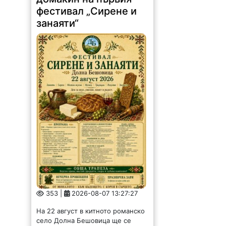
фестивал „Сирене и
занаяти“
353 |
2026-08-07 13:27:27
На 22 август в китното романско
село Долна Бешовица ще се