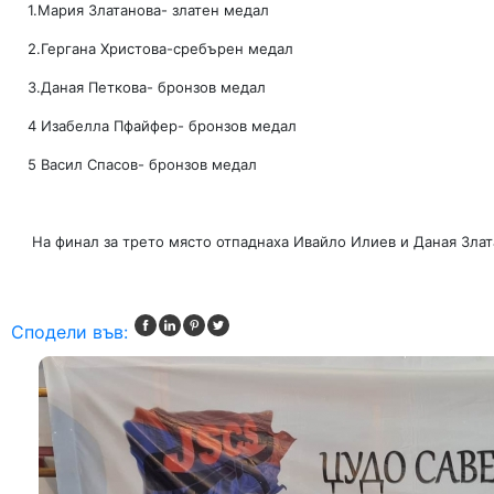
1.Мария Златанова- златен медал
2.Гергана Христова-сребърен медал
3.Даная Петкова- бронзов медал
4 Изабелла Пфайфер- бронзов медал
5 Васил Спасов- бронзов медал
На финал за трето място отпаднаха Ивайло Илиев и Даная Злат
Сподели във: