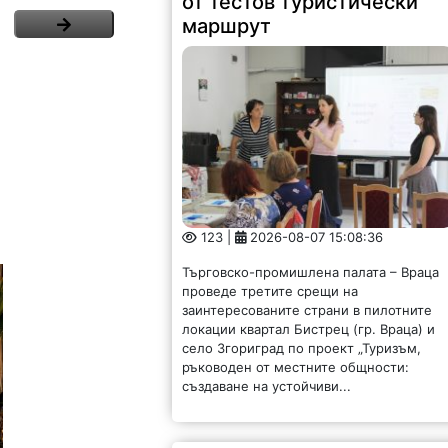
от тестов туристически
маршрут
123 |
2026-08-07 15:08:36
Търговско-промишлена палата – Враца
проведе третите срещи на
заинтересованите страни в пилотните
локации квартал Бистрец (гр. Враца) и
село Згориград по проект „Туризъм,
ръководен от местните общности:
създаване на устойчиви...