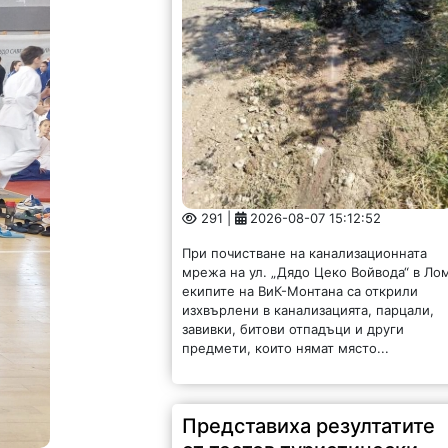
291 |
2026-08-07 15:12:52
При почистване на канализационната
мрежа на ул. „Дядо Цеко Войвода“ в Ло
екипите на ВиК-Монтана са открили
изхвърлени в канализацията, парцали,
завивки, битови отпадъци и други
предмети, които нямат място...
Представиха резултатите