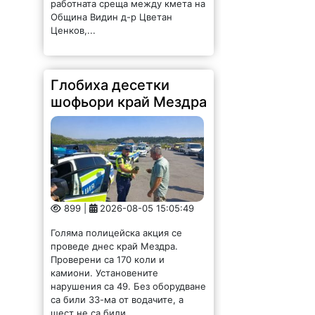
работната среща между кмета на
Община Видин д-р Цветан
Ценков,...
Глобиха десетки
шофьори край Мездра
899 |
2026-08-05 15:05:49
Голяма полицейска акция се
проведе днес край Мездра.
Проверени са 170 коли и
камиони. Установените
нарушения са 49. Без оборудване
са били 33-ма от водачите, а
шест не са били...