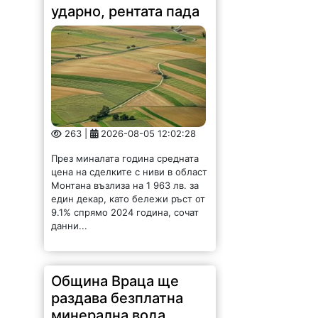
ударно, рентата пада
263 |
2026-08-05 12:02:28
През миналата година средната
цена на сделките с ниви в област
Монтана възлиза на 1 963 лв. за
един декар, като бележи ръст от
9.1% спрямо 2024 година, сочат
данни...
Община Враца ще
раздава безплатна
минерална вода