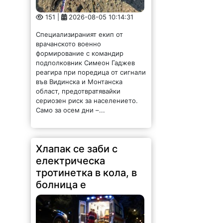
151 |
2026-08-05 10:14:31
Специализираният екип от
врачанското военно
формирование с командир
подполковник Симеон Гаджев
реагира при поредица от сигнали
във Видинска и Монтанска
област, предотвратявайки
сериозен риск за населението.
Само за осем дни –...
Хлапак се заби с
електрическа
тротинетка в кола, в
болница е