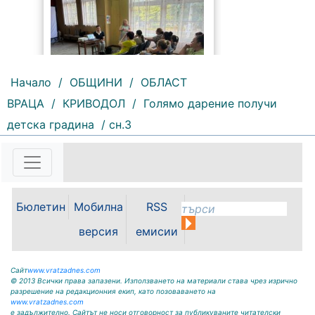
Начало
/
ОБЩИНИ
/
ОБЛАСТ
ВРАЦА
/
КРИВОДОЛ
/
Голямо дарение получи
140 |
2026-08-05 09:37:40
детска градина
/ сн.3
Община Бяла Слатина
постави началото на поредица от
информационни срещи,
посветени на общественото
здраве и превенцията.
Инициативата има за цел да
Бюлетин
Мобилна
RSS
предостави на жителите достъп
до актуална и полезна
версия
емисии
информация по теми,...
Сайт
www.vratzadnes.com
© 2013 Всички права запазени. Използването на материали става чрез изрично
разрешение на редакционния екип, като позоваването на
www.vratzadnes.com
е задължително. Сайтът не носи отговорност за публикуваните читателски