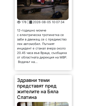
178 |
2026-08-05 10:07:34
12-годишно момче
с електрическа тротинетка се
заби в движещ се с предимство
лек автомобил. Пътният
инцидент е станал вчера около
20.45 часа във Враца, съобщиха
от областната дирекция на МВР.
Водачът на...
Здравни теми
представят пред
жителите на Бяла
Слатина