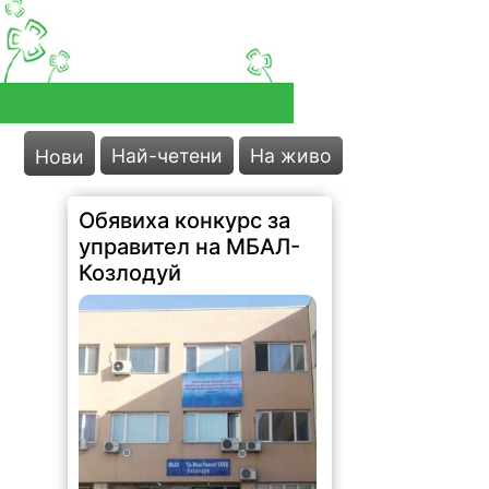
Най-четени
На живо
Нови
Обявиха конкурс за
управител на МБАЛ-
Козлодуй