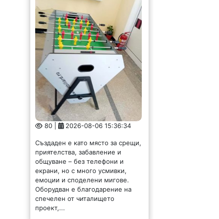
80 |
2026-08-06 15:36:34
Създаден е като място за срещи,
приятелства, забавление и
общуване – без телефони и
екрани, но с много усмивки,
емоции и споделени мигове.
Оборудван е благодарение на
спечелен от читалището
проект,...