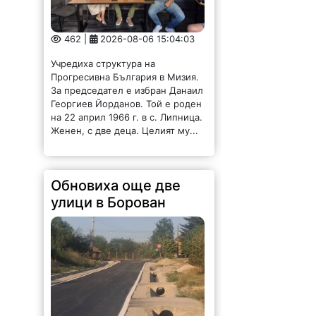
462 |
2026-08-06 15:04:03
Учредиха структура на
Прогресивна България в Мизия.
За председател е избран Данаил
Георгиев Йорданов. Той е роден
на 22 април 1966 г. в с. Липница.
Женен, с две деца. Целият му...
Обновиха още две
улици в Борован