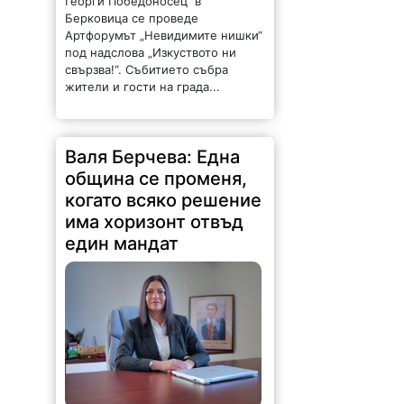
Георги Победоносец“ в
Берковица се проведе
Артфорумът „Невидимите нишки“
под надслова „Изкуството ни
свързва!“. Събитието събра
жители и гости на града...
Валя Берчева: Една
община се променя,
когато всяко решение
има хоризонт отвъд
един мандат