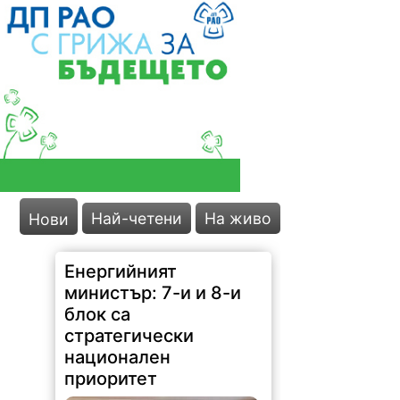
Най-четени
На живо
Нови
Енергийният
министър: 7-и и 8-и
блок са
стратегически
национален
приоритет