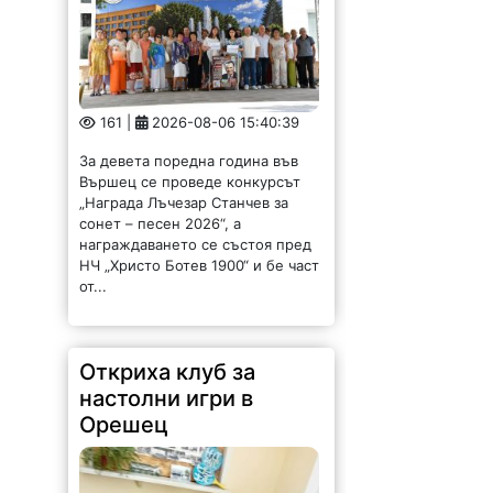
161 |
2026-08-06 15:40:39
За девета поредна година във
Вършец се проведе конкурсът
„Награда Лъчезар Станчев за
сонет – песен 2026“, а
награждаването се състоя пред
НЧ „Христо Ботев 1900“ и бе част
от...
Откриха клуб за
настолни игри в
Орешец