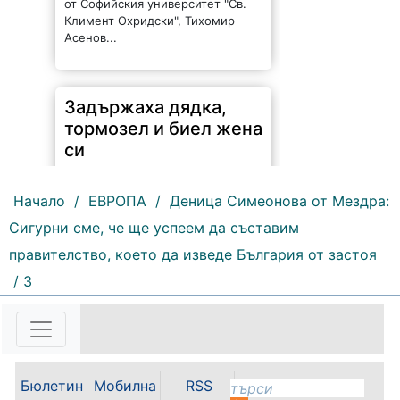
от Софийския университет "Св.
Климент Охридски", Тихомир
Асенов...
Задържаха дядка,
тормозел и биел жена
си
Начало
/
ЕВРОПА
/
Деница Симеонова от Мездра:
Сигурни сме, че ще успеем да съставим
правителство, което да изведе България от застоя
/ 3
184 |
2026-08-06 11:04:56
Гневен дядка от село Комарево е
малтретирал жената с която
живее. По данни на областната
дирекция на МВР-Враца вчера в
Бюлетин
Мобилна
RSS
16.5 часа в полицията в Бяла