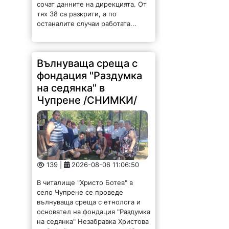
сочат данните на дирекцията. От
тях 38 са разкрити, а по
останалите случаи работата...
Вълнуваща среща с
фондация "Раздумка
на седянка" в
Чупрене /СНИМКИ/
139 |
2026-08-06 11:06:50
В читалище "Христо Ботев" в
село Чупрене се проведе
вълнуваща среща с етнолога и
основател на фондация "Раздумка
на седянка" Незабравка Христова