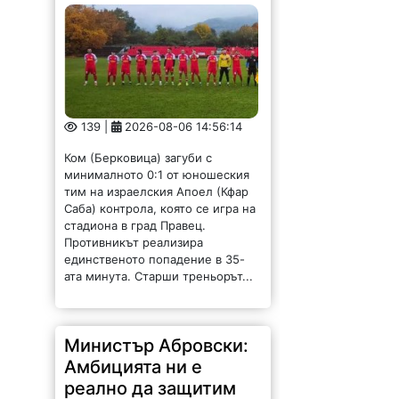
139 |
2026-08-06 14:56:14
Ком (Берковица) загуби с
минималното 0:1 от юношеския
тим на израелския Апоел (Кфар
Саба) контрола, която се игра на
стадиона в град Правец.
Противникът реализира
единственото попадение в 35-
ата минута. Старши треньорът...
Министър Абровски:
Амбицията ни е
реално да защитим