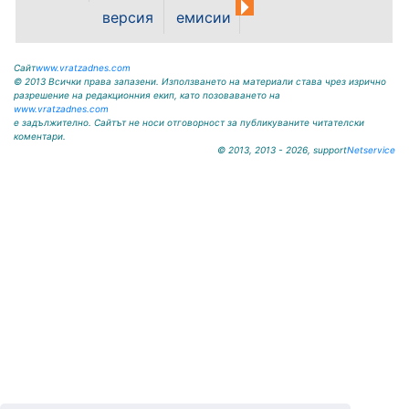
Слатина е получен сигнал за...
версия
емисии
Сайт
www.vratzadnes.com
© 2013 Всички права запазени. Използването на материали става чрез изрично
разрешение на редакционния екип, като позоваването на
www.vratzadnes.com
е задължително. Сайтът не носи отговорност за публикуваните читателски
коментари.
© 2013, 2013 - 2026, support
Netservice