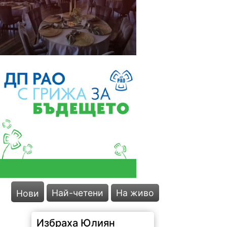
Най-четени
На живо
Нови
Избраха Юлиян