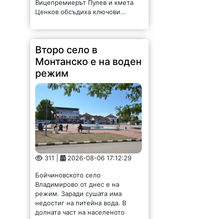
Вицепремиерът Пулев и кмета
Ценков обсъдиха ключови...
Второ село в
Монтанско е на воден
режим
311 |
2026-08-06 17:12:29
Бойчиновското село
Владимирово от днес е на
режим. Заради сушата има
недостиг на питейна вода. В
долната част на населеното
място ще има вода през деня от