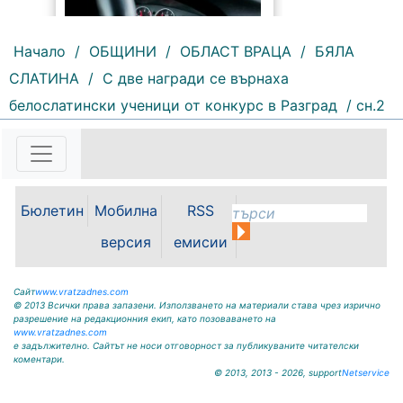
Начало
/
ОБЩИНИ
/
ОБЛАСТ ВРАЦА
/
БЯЛА
СЛАТИНА
/
С две награди се върнаха
белослатински ученици от конкурс в Разград
/ сн.2
201 |
2026-08-06 11:20:20
Общо 151 криминални
престъпления са регистрирани
на територията на ОДМВР –
Враца през месец юли. Това
Бюлетин
Мобилна
RSS
сочат данните на дирекцията. От
тях 38 са разкрити, а по
версия
емисии
останалите случаи работата...
Сайт
www.vratzadnes.com
© 2013 Всички права запазени. Използването на материали става чрез изрично
разрешение на редакционния екип, като позоваването на
www.vratzadnes.com
е задължително. Сайтът не носи отговорност за публикуваните читателски
коментари.
© 2013, 2013 - 2026, support
Netservice