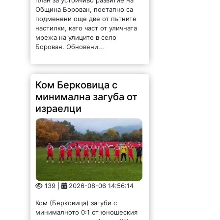
Община Борован, поетапно са
подменени още две от пътните
настилки, като част от уличната
мрежа на улиците в село
Борован. Обновени...
Ком Берковица с
минимална загуба от
израелци
139 |
2026-08-06 14:56:14
Ком (Берковица) загуби с
минималното 0:1 от юношеския
тим на израелския Апоел (Кфар