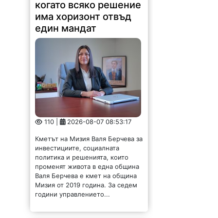
когато всяко решение
има хоризонт отвъд
един мандат
110 |
2026-08-07 08:53:17
Кметът на Мизия Валя Берчева за
инвестициите, социалната
политика и решенията, които
променят живота в една община
Валя Берчева е кмет на община
Мизия от 2019 година. За седем
години управлението...