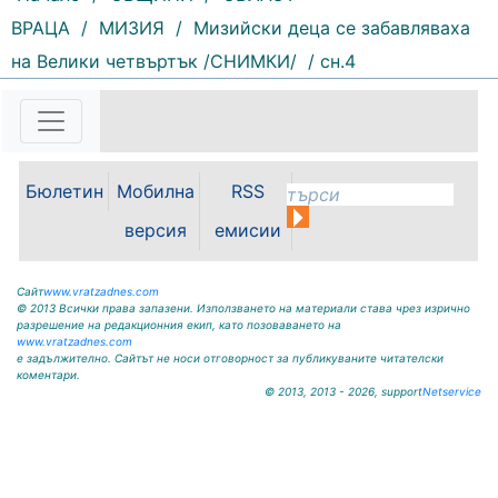
ВРАЦА
/
МИЗИЯ
/
Мизийски деца се забавляваха
239 |
2026-08-07 14:37:47
на Велики четвъртък /СНИМКИ/
/ сн.4
Обръщение и поздрав на
директора на Северозападно
държавно предприятие – ДП
Враца инж. Димитър Ганчев по
случай откриването на ловния
сезон за прелетен дивеч:
Бюлетин
Мобилна
RSS
Уважаеми ловци, уважаеми
служители на ловните и
версия
емисии
горските...
Сайт
www.vratzadnes.com
© 2013 Всички права запазени. Използването на материали става чрез изрично
разрешение на редакционния екип, като позоваването на
www.vratzadnes.com
е задължително. Сайтът не носи отговорност за публикуваните читателски
коментари.
© 2013, 2013 - 2026, support
Netservice