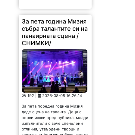
За пета година Мизия
събра талантите си на
панаирната сцена /
СНИМКИ/
192 |
2026-08-08 16:26:14
За пета поредна година Мизия
даде сцена на таланта. Деца с
първи изяви пред публика, млади
изпълнители с вече спечелени
отличия, утвърдени творци и
гостуващи формации бяха част от