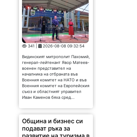
341 |
2026-08-08 09:32:54
Видинският митрополит Пахомий,
генерал-лейтенант Явор Матеев-
военен представител на
началника на отбраната във
Военния комитет на НАТО и във
Военния комитет на Европейския
съюз и областният управител
Иван Каменов бяха сред...
Община и бизнес си
подават ръка за
развитие на туризма в