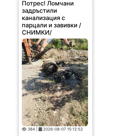
Потрес! Ломчани
задръстили
канализация с
парцали и завивки /
СНИМКИ/
384 |
2026-08-07 15:12:52