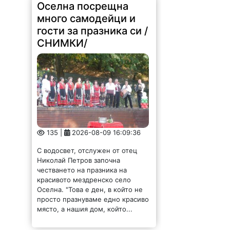
Оселна посрещна
много самодейци и
гости за празника си /
СНИМКИ/
135 |
2026-08-09 16:09:36
С водосвет, отслужен от отец
Николай Петров започна
честването на празника на
красивото мездренско село
Оселна. "Това е ден, в който не
просто празнуваме едно красиво
място, а нашия дом, който...