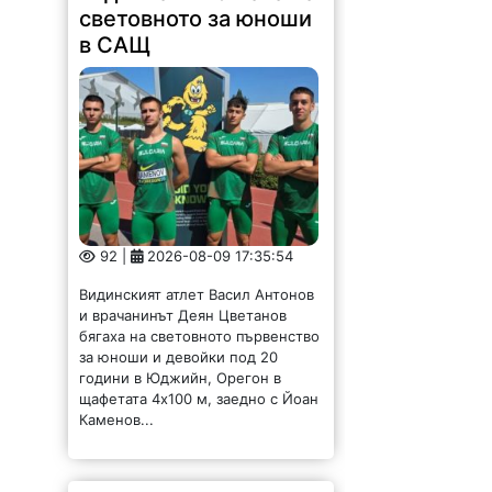
световното за юноши
в САЩ
92 |
2026-08-09 17:35:54
Видинският атлет Васил Антонов
и врачанинът Деян Цветанов
бягаха на световното първенство
за юноши и девойки под 20
години в Юджийн, Орегон в
щафетата 4х100 м, заедно с Йоан
Каменов...