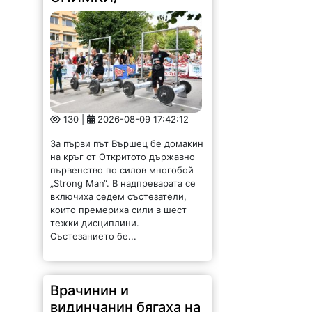
130 |
2026-08-09 17:42:12
За първи път Вършец бе домакин
на кръг от Откритото държавно
първенство по силов многобой
„Strong Man“. В надпреварата се
включиха седем състезатели,
които премериха сили в шест
тежки дисциплини.
Състезанието бе...
Врачинин и
видинчанин бягаха на