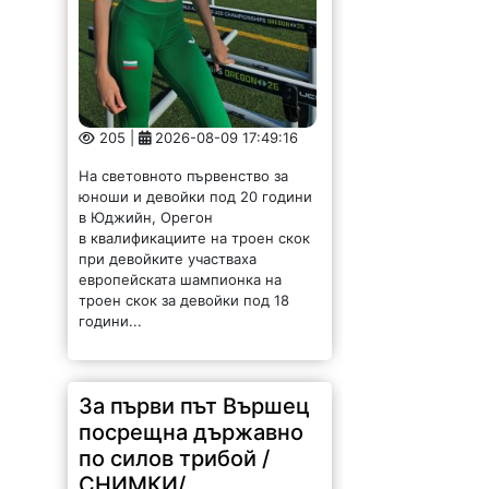
205 |
2026-08-09 17:49:16
На световното първенство за
юноши и девойки под 20 години
в Юджийн, Орегон
в квалификациите на троен скок
при девойките участваха
европейската шампионка на
троен скок за девойки под 18
години...
За първи път Вършец
посрещна държавно
по силов трибой /
СНИМКИ/