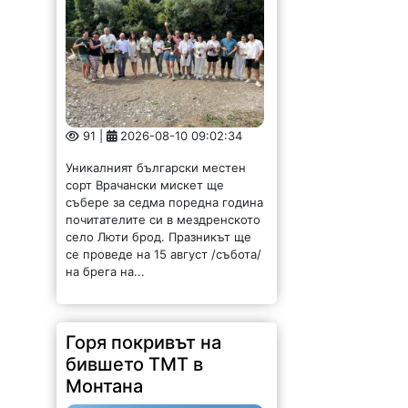
91 |
2026-08-10 09:02:34
Уникалният български местен
сорт Врачански мискет ще
събере за седма поредна година
почитателите си в мездренското
село Люти брод. Празникът ще
се проведе на 15 август /събота/
на брега на...
Горя покривът на
бившето ТМТ в
Монтана