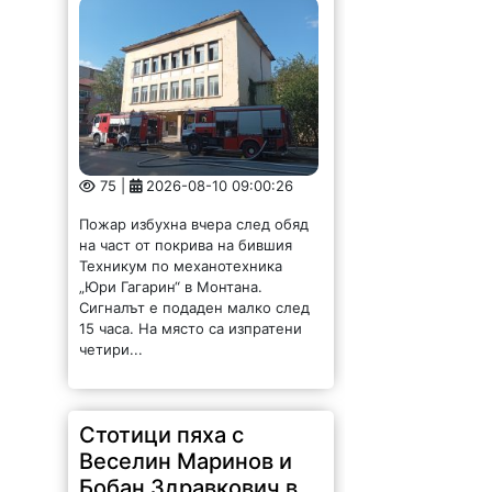
75 |
2026-08-10 09:00:26
Пожар избухна вчера след обяд
на част от покрива на бившия
Техникум по механотехника
„Юри Гагарин“ в Монтана.
Сигналът е подаден малко след
15 часа. На място са изпратени
четири...
Стотици пяха с
Веселин Маринов и
Бобан Здравкович в
Мизия