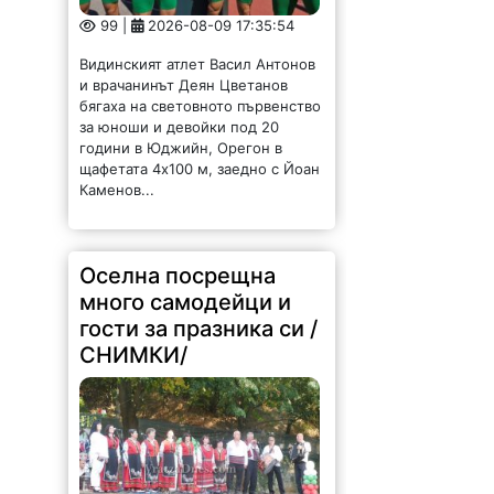
Видинският атлет Васил Антонов
и врачанинът Деян Цветанов
бягаха на световното първенство
за юноши и девойки под 20
години в Юджийн, Орегон в
щафетата 4х100 м, заедно с Йоан
Каменов...
Оселна посрещна
много самодейци и
гости за празника си /
СНИМКИ/