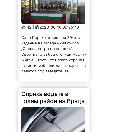
42 |
2026-08-10 09:25:46
Село Гюргич посрещна 29-ото
издание на Младежкия събор
„Среща на три поколения“.
Събитието събра стотици местни
жители, гости от цялата страна и
туристи, избрали да лагеруват на
палатки под звездите, за...
Спряха водата в
голям район на Враца