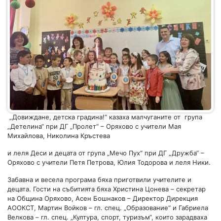
„Довиждане, детска градина!“ казаха малчуганите от група
„Детелина“ при ДГ „Пролет“ – Оряхово с учители Мая
Михайлова, Николина Кръстева
и леля Деси и децата от група „Мечо Пух“ при ДГ „Дружба“ –
Оряхово с учители Петя Петрова, Юлия Тодорова и леля Ники.
Забавна и весела програма бяха приготвили учителите и
децата. Гости на събитията бяха Христина Цонева – секретар
на Община Оряхово, Асен Бошнаков – Директор Дирекция
АООКСТ, Мартин Войков – гл. спец. „Образование“ и Габриела
Велкова – гл. спец. „Култура, спорт, туризъм“, които зарадваха