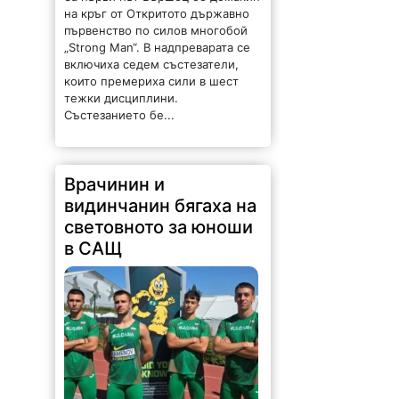
първенство по силов многобой
„Strong Man“. В надпреварата се
включиха седем състезатели,
които премериха сили в шест
тежки дисциплини.
Състезанието бе...
Врачинин и
видинчанин бягаха на
световното за юноши
в САЩ
99 |
2026-08-09 17:35:54