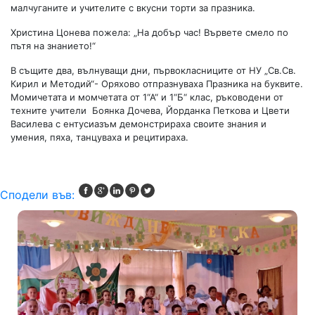
малчуганите и учителите с вкусни торти за празника.
Христина Цонева пожела: „На добър час! Вървете смело по
пътя на знанието!“
В същите два, вълнуващи дни, първокласниците от НУ „Св.Св.
Кирил и Методий“- Оряхово отпразнуваха Празника на буквите.
Момичетата и момчетата от 1“А“ и 1“Б“ клас, ръководени от
техните учители Боянка Дочева, Йорданка Петкова и Цвети
Василева с ентусиазъм демонстрираха своите знания и
умения, пяха, танцуваха и рецитираха.
Сподели във: