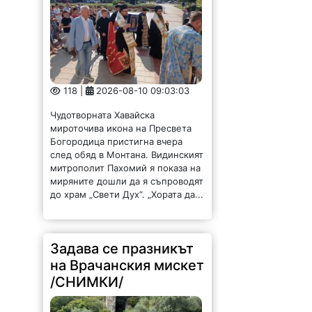
118 |
2026-08-10 09:03:03
Чудотворната Хавайска
мироточива икона на Пресвета
Богородица пристигна вчера
след обяд в Монтана. Видинският
митрополит Пахомий я показа на
миряните дошли да я съпроводят
до храм „Свети Дух“. „Хората да...
Задава се празникът
на Врачанския мискет
/СНИМКИ/