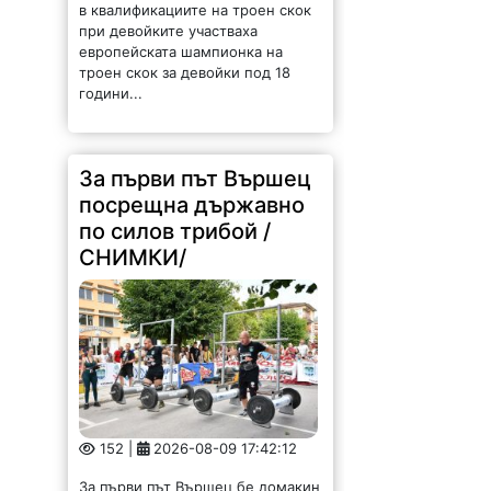
при девойките участваха
европейската шампионка на
троен скок за девойки под 18
години...
За първи път Вършец
посрещна държавно
по силов трибой /
СНИМКИ/
152 |
2026-08-09 17:42:12
За първи път Вършец бе домакин
на кръг от Откритото държавно