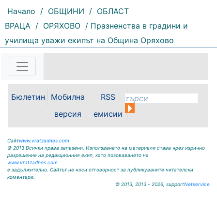
Начало
/
ОБЩИНИ
/
ОБЛАСТ
ВРАЦА
/
ОРЯХОВО
/ Празненства в градини и
169 |
2026-08-09 11:26:50
училища уважи екипът на Община Оряхово
Ком (Берковица) записа първа
победа от лятната си подготовка.
Тимът, воден от старши треньора
Венци Иванов, разби с
категоричното 5:0 тима на
Бюлетин
Мобилна
RSS
Монтана до 19 години в спаринг,
който се игра...
версия
емисии
Сайт
www.vratzadnes.com
© 2013 Всички права запазени. Използването на материали става чрез изрично
разрешение на редакционния екип, като позоваването на
www.vratzadnes.com
е задължително. Сайтът не носи отговорност за публикуваните читателски
коментари.
© 2013, 2013 - 2026, support
Netservice