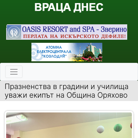
Празненства в градини и училища
уважи екипът на Община Оряхово