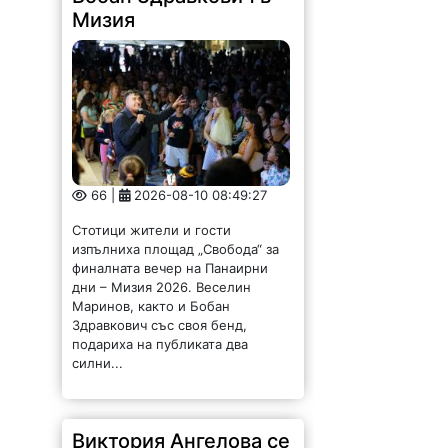
66 |
2026-08-10 08:49:27
Стотици жители и гости
изпълниха площад „Свобода“ за
финалната вечер на Панаирни
дни – Мизия 2026. Веселин
Маринов, както и Бобан
Здравкович със своя бенд,
подариха на публиката два
силни...
Виктория Ангелова се
класира за финал на