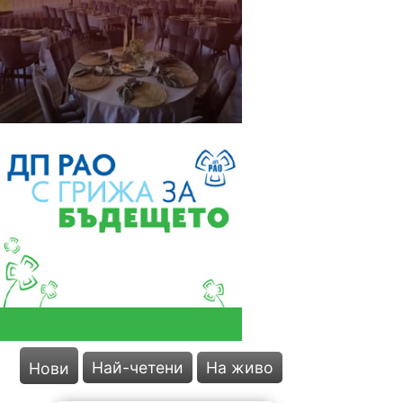
Енергийният
министър: България
има рекорден износ
на ток
Най-четени
На живо
Нови