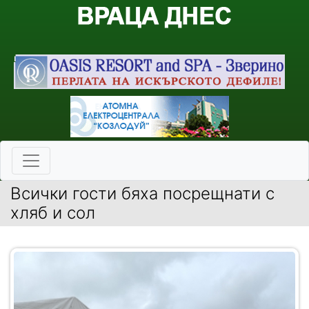
Всички гости бяха посрещнати с
хляб и сол