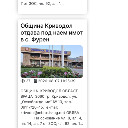
в с. Фурен
37 |
2026-08-07 11:25:39
ОБЩИНА КРИВОДОЛ ОБЛАСТ
ВРАЦА 3060 гр. Криводол, ул.
„Освобождение” № 13, тел.
09117/20-45, e-mail:
krivodol@mbox.is-bg.net ОБЯВА
На основание чл. 8, ал. 4,
чл. 14, ал. 7 от ЗОС; чл. 92, ал. 1...
Хванаха тийнейджър
с наркотици във
Враца