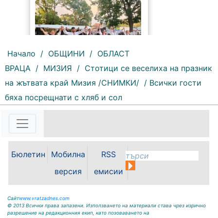
70 |
2026-08-07 09:25:36
Песни, танци, пъстри носии и
традиционни вкусове събраха
Начало
/
ОБЩИНИ
/
ОБЛАСТ
жители и гости на общината във
фолклорната вечер на Панаирни
ВРАЦА
/
МИЗИЯ
/
Стотици се веселиха на празник
дни – Мизия 2026. Читалища и
пенсионерски клубове
на жътвата край Мизия /СНИМКИ/
/ Всички гости
представиха богата кулинарна
бяха посрещнати с хляб и сол
палитра от...
Бюлетин
Мобилна
RSS
версия
емисии
Сайт
www.vratzadnes.com
© 2013 Всички права запазени. Използването на материали става чрез изрично
разрешение на редакционния екип, като позоваването на