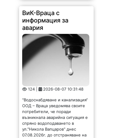
124 |
2026-08-07 10:31:48
"Водоснабдяване и канализация“
ООД – Враца уведомява своите
потребители, че поради
възникнала аварийна ситуация е
спряно водоподаването в
ул."Никола Вапцаров" днес
07.08.2026г. до отстраняване на
аварията. Тел.: 092 66 11 19 Тел.:
0889 316...
Община Криводол
отдава под наем