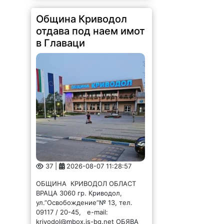
37 |
2026-08-07 11:28:57
ОБЩИНА КРИВОДОЛ ОБЛАСТ
ВРАЦА 3060 гр. Криводол,
ул.”Освобождение”№ 13, тел.
09117 / 20-45, e-mail:
krivodol@mbox.is-bg.net ОБЯВА
На основание чл. 8, ал. 4,
чл. 14, ал. 7 от ЗОС; чл. 92, ал. 1...
Община Криводол