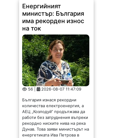
56 |
2026-08-07 11:47:09
България изнася рекордни
количества електроенергия, а
АЕЦ „Козлодуй“ продължава да
работи без затруднения въпреки
рекордно ниските нива на река
Дунав. Това заяви министърът на
енергетиката Ива Петрова в
ефира на...
Община Криводол
отдава под наем имот