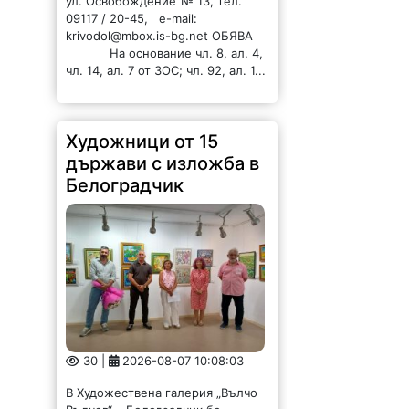
Художници от 15
държави с изложба в
Белоградчик
30 |
2026-08-07 10:08:03
В Художествена галерия „Вълчо
Вълчев“ – Белоградчик бе
открита втората част на
четвъртото издание на
Международния салон „Интуитив
– България“, който тази година се
провежда под мотото
„Единственото сигурно нещо...