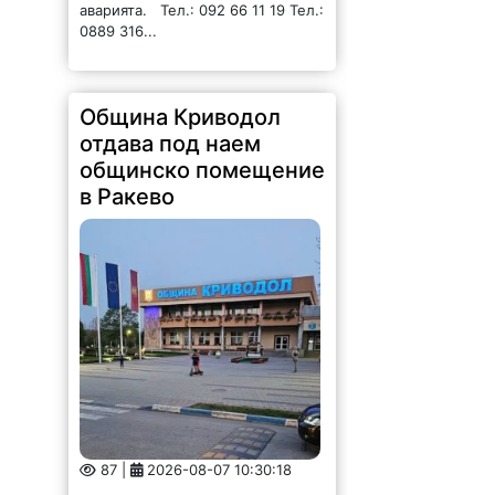
общинско помещение
в Ракево
87 |
2026-08-07 10:30:18
ОБЩИНА КРИВОДОЛ ОБЛАСТ
ВРАЦА 3060 гр. Криводол,
ул.”Освобождение”№ 13, тел.
09117 / 20-45, e-mail:
krivodol@mbox.is-bg.net ОБЯВА
На основание чл. 8, ал. 4,
чл. 14, ал. 7 от ЗОС; чл. 92, ал. 1...