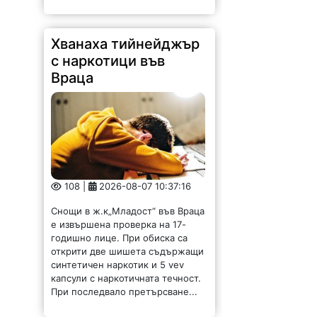
108 |
2026-08-07 10:37:16
Снощи в ж.к„Младост“ във Враца
е извършена проверка на 17-
годишно лице. При обиска са
открити две шишета съдържащи
синтетичен наркотик и 5 vev
капсули с наркотичната течност.
При последвало претърсване...
ВиК-Враца с
информация за
авария