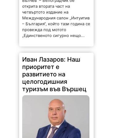
Иван Лазаров: Наш
приоритет е
развитието на
целогодишния
туризъм във Вършец
91 |
2026-08-07 10:01:51
Вършец е известен като най-