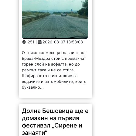
251 |
2026-08-07 13:53:08
От няколко месеца главният път
Враца-Мездра стои с премахнат
горен слой на асфалта, но до
ремонт така и не се стига.
Шофирането е изпитание за
водачите и автомобилите, които
буквално...
Долна Бешовица ще е
домакин на първия
фестивал „Сирене и
занаяти“