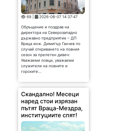
69 |
2026-08-07 14:37:47
Обръщение и поздрав на
директора на Северозападно
държавно предприятие – ДП
Враца инж. Димитър Ганчев по
случай откриването на ловния
сезон за прелетен дивеч:
Уважаеми ловци, уважаеми
служители на ловните и
горските...
Скандално! Месеци
наред стои изрязан
пътят Враца-Мездра,
институциите спят!