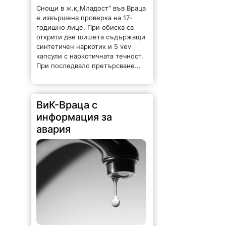
Снощи в ж.к„Младост“ във Враца
е извършена проверка на 17-
годишно лице. При обиска са
открити две шишета съдържащи
синтетичен наркотик и 5 vev
капсули с наркотичната течност.
При последвало претърсване...
ВиК-Враца с
информация за
авария