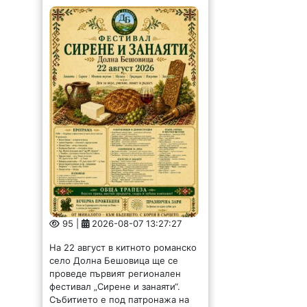
95 |
2026-08-07 13:27:27
На 22 август в китното романско
село Долна Бешовица ще се
проведе първият регионален
фестивал „Сирене и занаяти“.
Събитието е под патронажа на