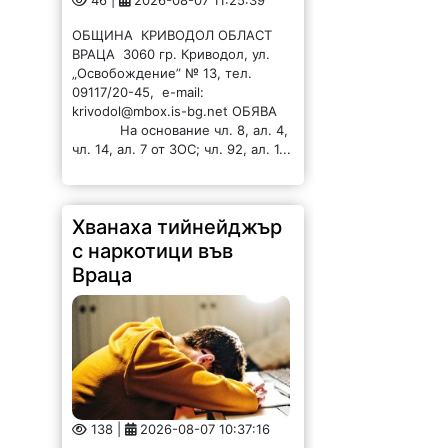
46 |
2026-08-07 11:25:39
ОБЩИНА КРИВОДОЛ ОБЛАСТ
ВРАЦА 3060 гр. Криводол, ул.
„Освобождение” № 13, тел.
09117/20-45, e-mail:
krivodol@mbox.is-bg.net ОБЯВА
На основание чл. 8, ал. 4,
чл. 14, ал. 7 от ЗОС; чл. 92, ал. 1...
Хванаха тийнейджър
с наркотици във
Враца
138 |
2026-08-07 10:37:16