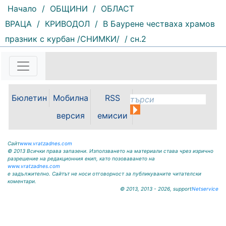
Начало
/
ОБЩИНИ
/
ОБЛАСТ
ВРАЦА
/
КРИВОДОЛ
/
В Баурене честваха храмов
празник с курбан /СНИМКИ/
/ сн.2
99 |
2026-08-07 10:17:52
ОБЩИНА КРИВОДОЛ ОБЛАСТ
ВРАЦА 3060 гр. Криводол,
ул.”Освобождение”№ 13, тел.
09117 / 20-45, e-mail:
Бюлетин
Мобилна
RSS
krivodol@mbox.is-bg.net ОБЯВА
На основание чл. 8, ал. 4,
версия
емисии
чл. 14, ал. 7 от ЗОС; чл. 92, ал. 1...
Сайт
www.vratzadnes.com
© 2013 Всички права запазени. Използването на материали става чрез изрично
разрешение на редакционния екип, като позоваването на
www.vratzadnes.com
е задължително. Сайтът не носи отговорност за публикуваните читателски
коментари.
© 2013, 2013 - 2026, support
Netservice