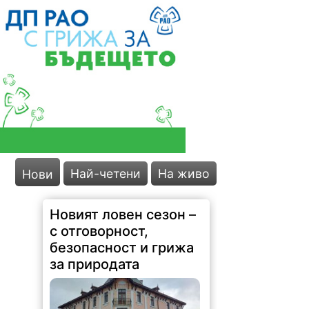
Най-четени
На живо
Нови
Новият ловен сезон –
с отговорност,
безопасност и грижа
за природата