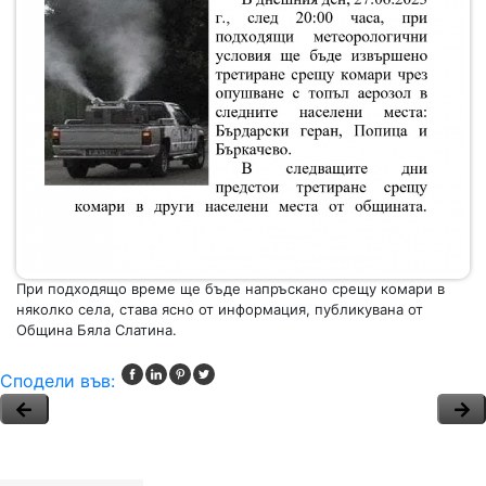
При подходящо време ще бъде напръскано срещу комари в
няколко села, става ясно от информация, публикувана от
Община Бяла Слатина.
Сподели във: