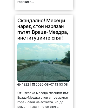
горските...
Скандално! Месеци
наред стои изрязан
пътят Враца-Мездра,
институциите спят!
1322 |
2026-08-07 13:53:08
От няколко месеца главният път
Враца-Мездра стои с премахнат
горен слой на асфалта, но до
ремонт така и не се стига.