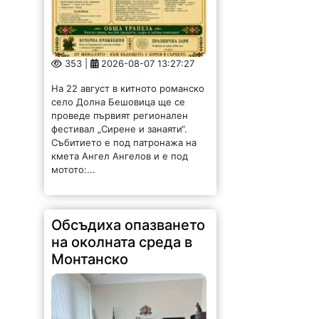
353 |
2026-08-07 13:27:27
На 22 август в китното романско
село Долна Бешовица ще се
проведе първият регионален
фестивал „Сирене и занаяти“.
Събитието е под патронажа на
кмета Ангел Ангелов и е под
мотото:...
Обсъдиха опазването
на околната среда в
Монтанско