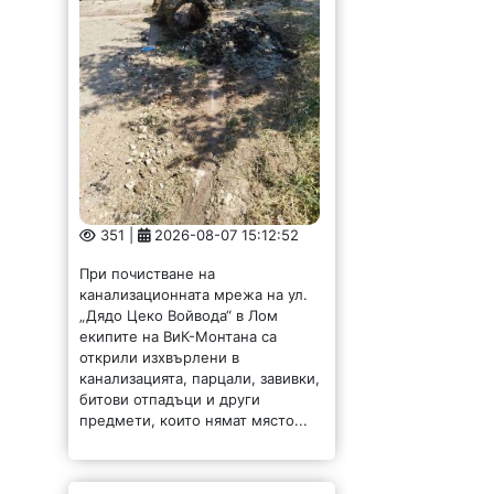
351 |
2026-08-07 15:12:52
При почистване на
канализационната мрежа на ул.
„Дядо Цеко Войвода“ в Лом
екипите на ВиК-Монтана са
открили изхвърлени в
канализацията, парцали, завивки,
битови отпадъци и други
предмети, които нямат място...