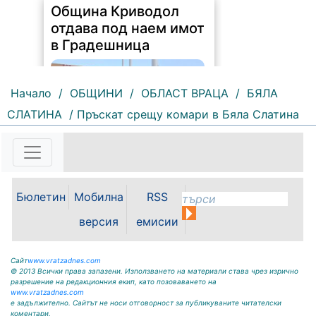
Община Криводол
отдава под наем имот
в Градешница
Начало
/
ОБЩИНИ
/
ОБЛАСТ ВРАЦА
/
БЯЛА
СЛАТИНА
/ Пръскат срещу комари в Бяла Слатина
160 |
2026-08-07 11:32:27
ОБЩИНА КРИВОДОЛ ОБЛАСТ
ВРАЦА 3060 гр. Криводол,
Бюлетин
Мобилна
RSS
ул.”Освобождение”№ 13, тел.
09117 / 20-45, e-mail:
версия
емисии
krivodol@mbox.is-bg.net ОБЯВА
На основание чл. 8, ал. 4,
чл. 14, ал. 7 от ЗОС; чл. 92, ал. 1...
Сайт
www.vratzadnes.com
© 2013 Всички права запазени. Използването на материали става чрез изрично
разрешение на редакционния екип, като позоваването на
www.vratzadnes.com
е задължително. Сайтът не носи отговорност за публикуваните читателски
коментари.