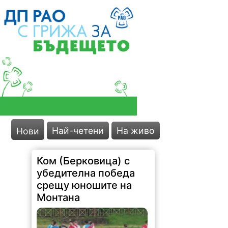
Най-четени
На живо
Нови
Ком (Берковица) с
убедителна победа
срещу юношите на
Монтана