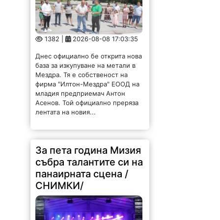
1382 |
2026-08-08 17:03:35
Днес официално бе открита нова
база за изкупуване на метали в
Мездра. Тя е собственост на
фирма "Илтон-Мездра" ЕООД на
младия предприемач Антон
Асенов. Той официално преряза
лентата на новия...
За пета година Мизия
събра талантите си на
панаирната сцена /
СНИМКИ/