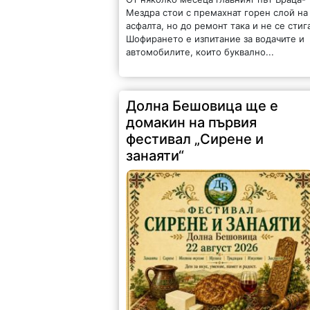
Мездра стои с премахнат горен слой на
асфалта, но до ремонт така и не се стиг
Шофирането е изпитание за водачите и
автомобилите, които буквално...
Долна Бешовица ще е
домакин на първия
фестивал „Сирене и
занаяти“