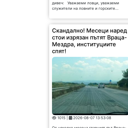
дивеч: Уважаеми ловци, уважаеми
служители на ловните и горските...
Скандално! Месеци наред
стои изрязан пътят Враца-
Мездра, институциите
спят!
1015 |
2026-08-07 13:53:08
От няколко месеца главният път Враца-