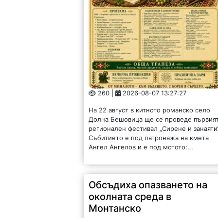
260 |
2026-08-07 13:27:27
На 22 август в китното романско село
Долна Бешовица ще се проведе първия
регионален фестивал „Сирене и занаяти“
Събитието е под патронажа на кмета
Ангел Ангелов и е под мотото:...
Обсъдиха опазването на
околната среда в
Монтанско