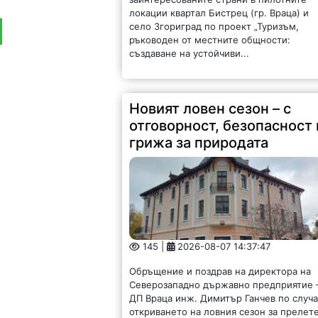
локации квартал Бистрец (гр. Враца) и
село Згориград по проект „Туризъм,
ръководен от местните общности:
създаване на устойчиви...
Новият ловен сезон – с
отговорност, безопасност 
грижа за природата
145 |
2026-08-07 14:37:47
Обръщение и поздрав на директора на
Северозападно държавно предприятие 
ДП Враца инж. Димитър Ганчев по случ
откриването на ловния сезон за прелет