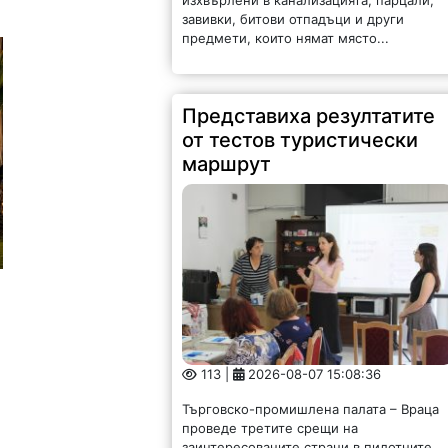
завивки, битови отпадъци и други
предмети, които нямат място...
Представиха резултатите
от тестов туристически
маршрут
113 |
2026-08-07 15:08:36
Търговско-промишлена палата – Враца
проведе третите срещи на
заинтересованите страни в пилотните