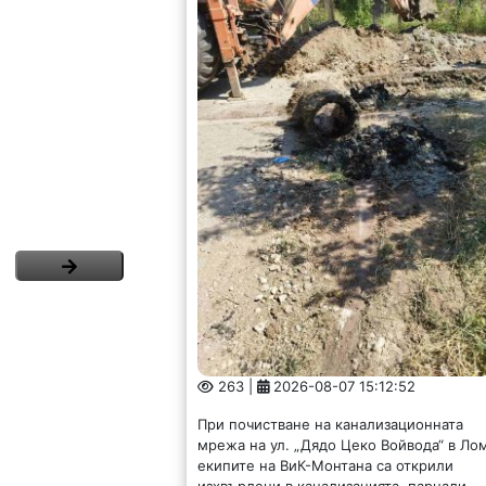
263 |
2026-08-07 15:12:52
При почистване на канализационната
мрежа на ул. „Дядо Цеко Войвода“ в Ло
екипите на ВиК-Монтана са открили
изхвърлени в канализацията, парцали,