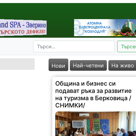
Търсе
Най-четени
На живо
Нови
Община и бизнес си
подават ръка за развитие
на туризма в Берковица /
СНИМКИ/