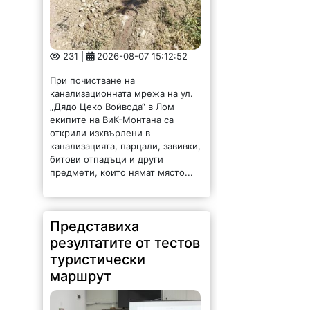
231 |
2026-08-07 15:12:52
При почистване на
канализационната мрежа на ул.
„Дядо Цеко Войвода“ в Лом
екипите на ВиК-Монтана са
открили изхвърлени в
канализацията, парцали, завивки,
битови отпадъци и други
предмети, които нямат място...
Представиха
резултатите от тестов
туристически
маршрут