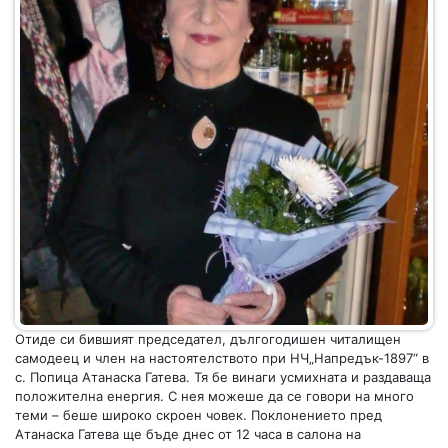
Отиде си бившият председател, дългогодишен читалищен
самодеец и член на настоятелството при НЧ„Напредък-1897“ в
с. Попица Атанаска Гатева. Тя бе винаги усмихната и раздаваща
положителна енергия. С нея можеше да се говори на много
теми – беше широко скроен човек. Поклонението пред
Атанаска Гатева ще бъде днес от 12 часа в салона на