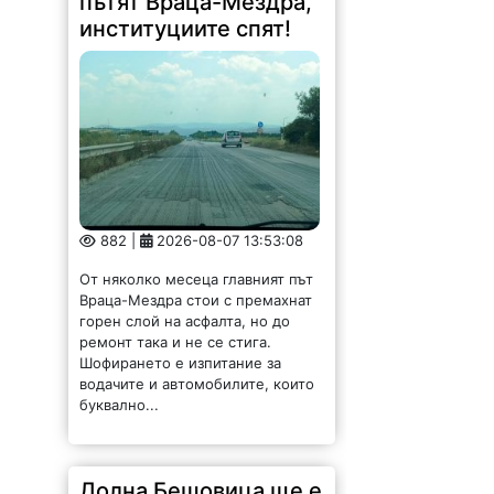
пътят Враца-Мездра,
институциите спят!
882 |
2026-08-07 13:53:08
От няколко месеца главният път
Враца-Мездра стои с премахнат
горен слой на асфалта, но до
ремонт така и не се стига.
Шофирането е изпитание за
водачите и автомобилите, които
буквално...
Долна Бешовица ще е