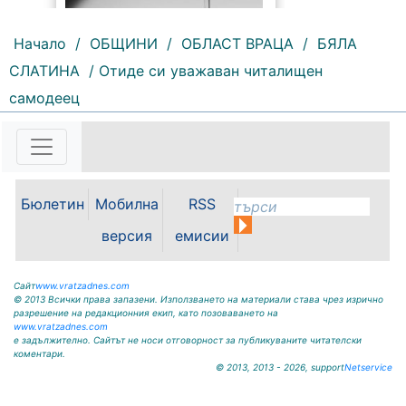
Начало
/
ОБЩИНИ
/
ОБЛАСТ ВРАЦА
/
БЯЛА
СЛАТИНА
/ Отиде си уважаван читалищен
197 |
2026-08-07 10:31:48
самодеец
"Водоснабдяване и канализация“
ООД – Враца уведомява своите
потребители, че поради
възникнала аварийна ситуация е
спряно водоподаването в
ул."Никола Вапцаров" днес
Бюлетин
Мобилна
RSS
07.08.2026г. до отстраняване на
аварията. Тел.: 092 66 11 19 Тел.:
версия
емисии
0889 316...
Сайт
www.vratzadnes.com
© 2013 Всички права запазени. Използването на материали става чрез изрично
разрешение на редакционния екип, като позоваването на
www.vratzadnes.com
е задължително. Сайтът не носи отговорност за публикуваните читателски
коментари.
© 2013, 2013 - 2026, support
Netservice