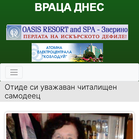
Отиде си уважаван читалищен
самодеец