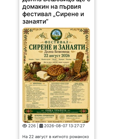
домакин на първия
фестивал „Сирене и
занаяти“
226 |
2026-08-07 13:27:27
На 22 август в китното романско