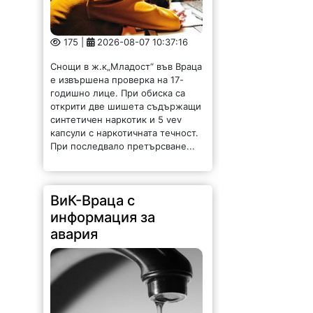
175 |
2026-08-07 10:37:16
Снощи в ж.к„Младост“ във Враца
е извършена проверка на 17-
годишно лице. При обиска са
открити две шишета съдържащи
синтетичен наркотик и 5 vev
капсули с наркотичната течност.
При последвало претърсване...
ВиК-Враца с
информация за
авария