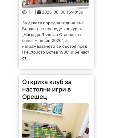
111 |
2026-08-06 15:40:39
За девета поредна година във
Вършец се проведе конкурсът
„Награда Лъчезар Станчев за
сонет – песен 2026“, а
награждаването се състоя пред
НЧ „Христо Ботев 1900“ и бе част
от...
Откриха клуб за
настолни игри в
Орешец