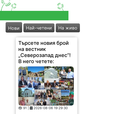
Най-четени
На живо
Нови
Търсете новия брой
на вестник
„Северозапад днес“!
В него четете:
91 |
2026-08-06 19:29:30