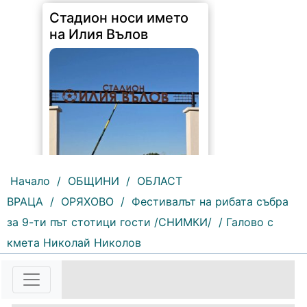
Стадион носи името
на Илия Вълов
Начало
/
ОБЩИНИ
/
ОБЛАСТ
ВРАЦА
/
ОРЯХОВО
/
Фестивалът на рибата събра
145 |
2026-08-06 09:55:43
за 9-ти път стотици гости /СНИМКИ/
/ Галово с
кмета Николай Николов
С футболна среща между
юношеските отбори на "Мизия" /
Кнежа/ и "Ботев" /Враца/ ще
бъде открит градския стадион в
Кнежа. Спортното съоръжение