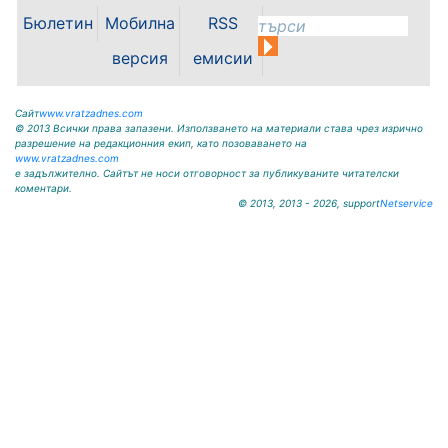
носи името на легендарния
Бюлетин
Мобилна
RSS
вратар от близкото минало
Илия...
версия
емисии
Сайт
www.vratzadnes.com
© 2013 Всички права запазени. Използването на материали става чрез изрично
разрешение на редакционния екип, като позоваването на
www.vratzadnes.com
е задължително. Сайтът не носи отговорност за публикуваните читателски
коментари.
© 2013, 2013 - 2026, support
Netservice