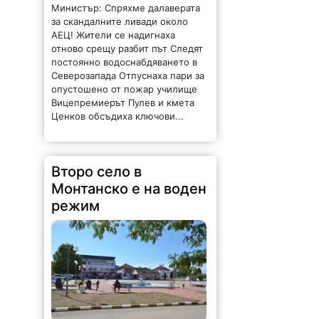
Министър: Спряхме далаверата
за скандалните ливади около
АЕЦ! Жители се надигнаха
отново срещу разбит път Следят
постоянно водоснабдяването в
Северозапада Отпуснаха пари за
опустошено от пожар училище
Вицепремиерът Пулев и кмета
Ценков обсъдиха ключови...
Второ село в
Монтанско е на воден
режим