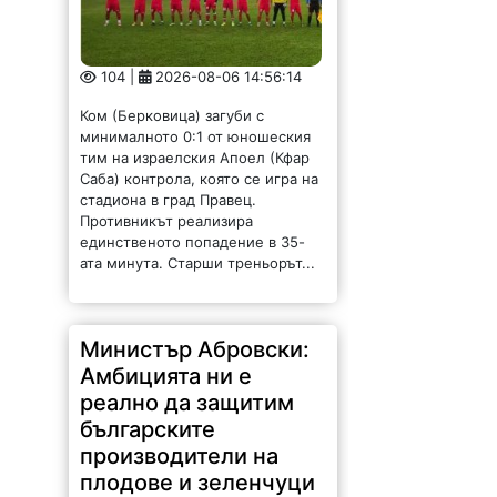
104 |
2026-08-06 14:56:14
Ком (Берковица) загуби с
минималното 0:1 от юношеския
тим на израелския Апоел (Кфар
Саба) контрола, която се игра на
стадиона в град Правец.
Противникът реализира
единственото попадение в 35-
ата минута. Старши треньорът...
Министър Абровски:
Амбицията ни е
реално да защитим
българските
производители на
плодове и зеленчуци