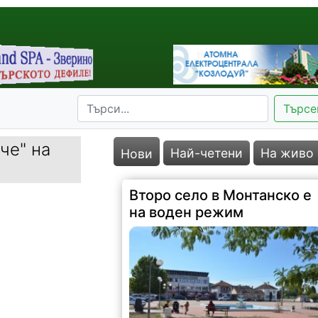
Търсе
че" на
Най-четени
На живо
Нови
Второ село в Монтанско е
на воден режим