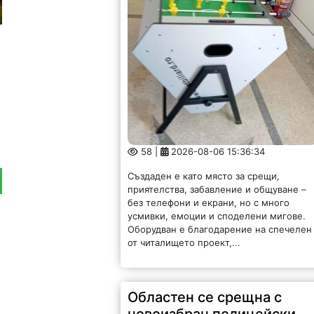
58 |
2026-08-06 15:36:34
Създаден е като място за срещи,
приятелства, забавление и общуване –
без телефони и екрани, но с много
усмивки, емоции и споделени мигове.
Оборудван е благодарение на спечелен
от читалището проект,...
Областен се срещна с